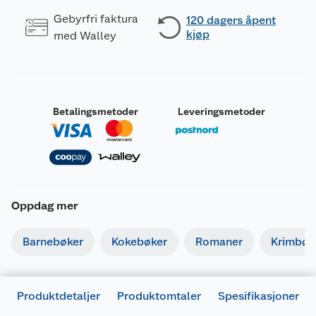
Gebyrfri faktura
120 dagers åpent
kjøp
med Walley
Betalingsmetoder
Leveringsmetoder
Oppdag mer
Barnebøker
Kokebøker
Romaner
Krimbøk
Produktdetaljer
Produktomtaler
Spesifikasjoner
Generelt