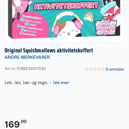
Original Squishmallows aktivitetskoffert
ANDRE MERKEVARER
Art nr: 9788234107030
☆
☆
☆
☆
☆
0
omtaler
Lek, les, lær og tegn.
-
les mer
00
169