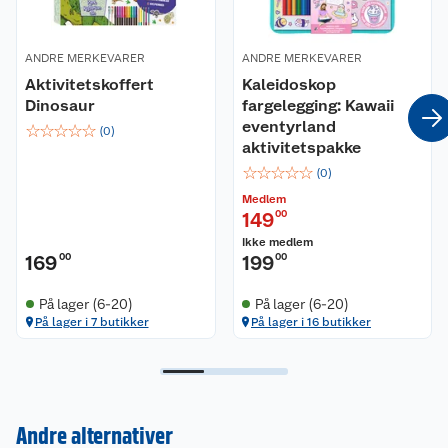
ANDRE MERKEVARER
ANDRE MERKEVARER
Aktivitetskoffert
Kaleidoskop
Dinosaur
fargelegging: Kawaii
eventyrland
☆
☆
☆
☆
☆
(
0
)
aktivitetspakke
☆
☆
☆
☆
☆
(
0
)
Medlem
149
00
Ikke medlem
169
00
199
00
På lager (6-20)
På lager (6-20)
På lager i 7 butikker
På lager i 16 butikker
Andre alternativer
Kundeservice