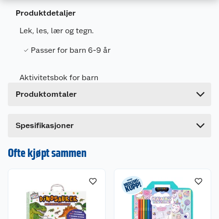
Artikkelnummer
9788234107030
Produktdetaljer
Leverandørens
9788234107030
Lek, les, lær og tegn.
artikkelnummer
Passer for barn 6-9 år
Forpakningsmål
Bruttovekt
0.6 kg
Aktivitetsbok for barn
Høyde
15 cm
Produktomtaler
Lengde
2 cm
Bredde
30 cm
Dette produktet har ikke fått noen omtale ennå.
Spesifikasjoner
Hvis du kjøper produktet får du invitasjon til å gi
en omtale.
Ofte kjøpt sammen