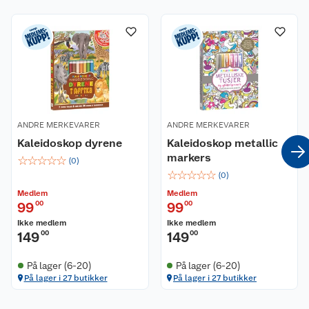
Om oss
Kontakt oss
Nyheter
Angre- og returrett
Våre butikker
Reklamasjon og garanti
Våre merkevarer
Ofte stilte spørsmål
ANDRE MERKEVARER
ANDRE MERKEVARER
Kaleidoskop dyrene
Kaleidoskop metallic
Coop kjeder
Betalingsalternativer
markers
☆
☆
☆
☆
☆
(
0
)
☆
☆
☆
☆
☆
(
0
)
Ledige stillinger
Leveringsalternativer
Åpent kjøp
Medlem
Medlem
99
00
99
00
Bærekraft
Pakkesporing
Coop medlem
Ikke medlem
Ikke medlem
149
00
149
00
Sikkerhetsdatablad
Sikkerhetsdatablad
Retur av el-avfall
Trampoline
På lager (6-20)
På lager (6-20)
På lager i 27 butikker
På lager i 27 butikker
Samvirkelag
Kjøpsvilkår
Klikk og hent
Festdrakter til hele familien
Hagemøbler og utemøbler