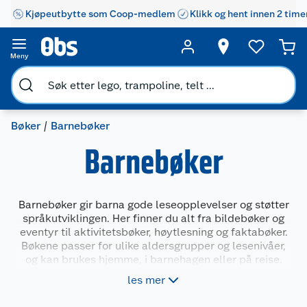
Kjøpeutbytte som Coop-medlem
Klikk og hent innen 2 time
Meny
Bøker
Barnebøker
Barnebøker
Barnebøker gir barna gode leseopplevelser og støtter
språkutviklingen. Her finner du alt fra bildebøker og
eventyr til aktivitetsbøker, høytlesning og faktabøker.
Bøkene passer for ulike aldersgrupper og lesenivåer,
og kan brukes hjemme, i barnehagen eller på reise.
Velg blant kjente figurer, lærerike temaer og
les mer
morsomme historier som engasjerer både små og litt
større barn.