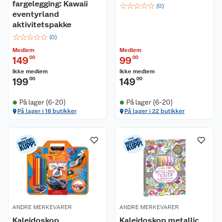
fargelegging: Kawaii
☆
☆
☆
☆
☆
(
0
)
eventyrland
aktivitetspakke
☆
☆
☆
☆
☆
(
0
)
Medlem
Medlem
149
00
99
00
Ikke medlem
Ikke medlem
199
00
149
00
På lager (6-20)
På lager (6-20)
På lager i 18 butikker
På lager i 22 butikker
ANDRE MERKEVARER
ANDRE MERKEVARER
Kaleidoskop
Kaleidoskop metallic