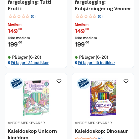
fargelegging: Tutti
fargelegging:
Frutti
Enhjørninger og Venner
☆
☆
☆
☆
☆
☆
☆
☆
☆
☆
(
0
)
(
0
)
Medlem
Medlem
149
00
149
00
Ikke medlem
Ikke medlem
199
00
199
00
På lager (6-20)
På lager (6-20)
På lager i 22 butikker
På lager i 19 butikker
Kundeservice
Om oss
Kontakt oss
Nyheter
Angre- og returrett
Våre butikker
Reklamasjon og garanti
ANDRE MERKEVARER
ANDRE MERKEVARER
Våre merkevarer
Ofte stilte spørsmål
Kaleidoskop Unicorn
Kaleidoskop: Dinosaur
kingdom
☆
☆
☆
☆
☆