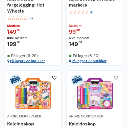
fargelegging: Hot
markers
Wheels
☆
☆
☆
☆
☆
(
0
)
☆
☆
☆
☆
☆
(
0
)
Medlem
Medlem
149
00
99
00
Ikke medlem
Ikke medlem
199
00
149
00
På lager (6-20)
På lager (6-20)
På lager i 22 butikker
På lager i 22 butikker
ANDRE MERKEVARER
ANDRE MERKEVARER
Kaleidoskop
Kaleidoskop