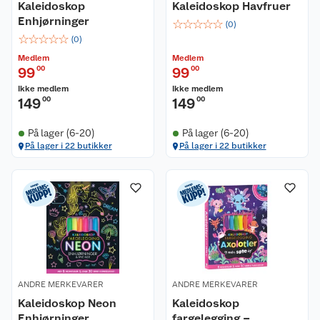
Kaleidoskop
Kaleidoskop Havfruer
Enhjørninger
☆
☆
☆
☆
☆
(
0
)
☆
☆
☆
☆
☆
(
0
)
Medlem
Medlem
99
00
99
00
Ikke medlem
Ikke medlem
149
00
149
00
På lager (6-20)
På lager (6-20)
På lager i 22 butikker
På lager i 22 butikker
ANDRE MERKEVARER
ANDRE MERKEVARER
Kaleidoskop Neon
Kaleidoskop
Enhjørninger
fargelegging –