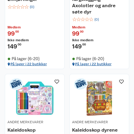
Axolotler og andre
☆
☆
☆
☆
☆
(
0
)
søte dyr
☆
☆
☆
☆
☆
(
0
)
Medlem
Medlem
99
00
99
00
Ikke medlem
Ikke medlem
149
00
149
00
På lager (6-20)
På lager (6-20)
På lager i 22 butikker
På lager i 22 butikker
ANDRE MERKEVARER
ANDRE MERKEVARER
Kaleidoskop
Kaleidoskop dyrene