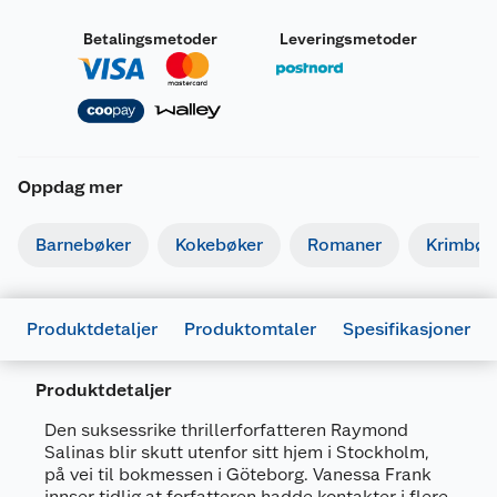
Betalingsmetoder
Leveringsmetoder
Oppdag mer
Barnebøker
Kokebøker
Romaner
Krimbøk
Produktdetaljer
Produktomtaler
Spesifikasjoner
Produktdetaljer
Den suksessrike thrillerforfatteren Raymond
Salinas blir skutt utenfor sitt hjem i Stockholm,
Generelt
på vei til bokmessen i Göteborg. Vanessa Frank
innser tidlig at forfatteren hadde kontakter i flere