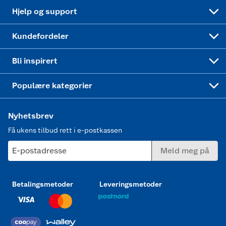
Leveringstid
Coop bedriftskort
Oppskrifter
Høytrykkspyler
Hjelp og support
Min kake
Ukas 4 middagstilbud
Klær
Kundefordeler
Mer inspirasjon
Symaskin
Bli inspirert
Joggesko dame
Populære kategorier
Nyhetsbrev
Få ukens tilbud rett i e-postkassen
E-postadresse
Meld meg på
Betalingsmetoder
Leveringsmetoder