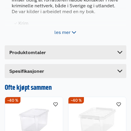
Artikkelnummer
9788205607293
kriminelle nettverk, både i Sverige og i utlandet.
Leverandørens
De var kilder i arbeidet med en ny bok.
9788205607293
artikkelnummer
Krim
Forpakningsmål
les mer
Bruttovekt
0.65 kg
Sjette bok i den populære serien om Vanessa
Frank.
Høyde
20.7 cm
Produktomtaler
Lengde
2.5 cm
Bredde
13.6 cm
Dette produktet har ikke fått noen omtale ennå.
Spesifikasjoner
Hvis du kjøper produktet får du invitasjon til å gi
en omtale.
Ofte kjøpt sammen
-40 %
-40 %