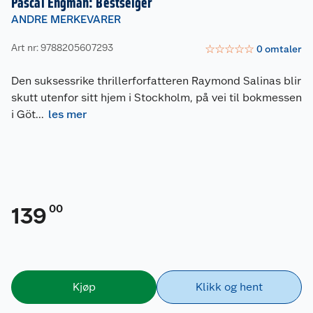
Pascal Engman: Bestselger
ANDRE MERKEVARER
Art nr: 9788205607293
☆
☆
☆
☆
☆
0
omtaler
Den suksessrike thrillerforfatteren Raymond Salinas blir
skutt utenfor sitt hjem i Stockholm, på vei til bokmessen
i Göt
...
les mer
00
139
Kjøp
Klikk og hent