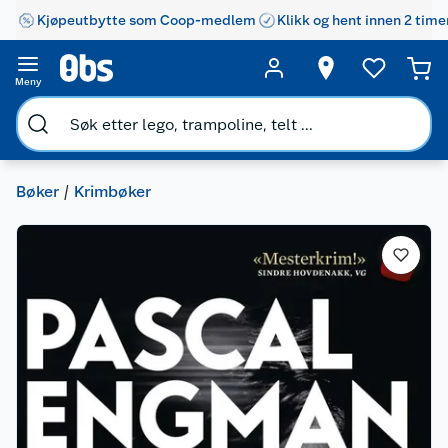
Kjøpeutbytte som Coop-medlem
Klikk og hent innen 2 time
Meny
Bøker
Krimbøker