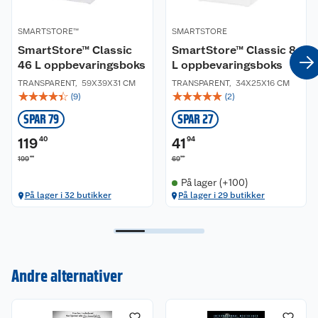
SMARTSTORE™
SMARTSTORE
SmartStore™ Classic
SmartStore™ Classic 8
46 L oppbevaringsboks
L oppbevaringsboks
TRANSPARENT
,
59X39X31 CM
TRANSPARENT
,
34X25X16 CM
☆
☆
☆
☆
☆
☆
☆
☆
☆
☆
(
9
)
(
2
)
SPAR 79
SPAR 27
119
40
41
94
00
90
199
69
På lager (+100)
På lager i 32 butikker
På lager i 29 butikker
Kundeservice
Om oss
Kontakt oss
Andre alternativer
Nyheter
Angre- og returrett