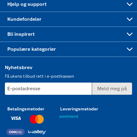
Oppskrifter
Høytrykkspyler
Hjelp og support
Min kake
Ukas 4 middagstilbud
Klær
Kundefordeler
Mer inspirasjon
Symaskin
Bli inspirert
Joggesko dame
Populære kategorier
Nyhetsbrev
Få ukens tilbud rett i e-postkassen
E-postadresse
Meld meg på
Betalingsmetoder
Leveringsmetoder