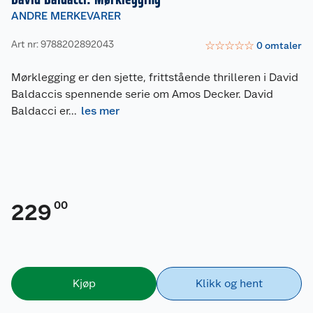
ANDRE MERKEVARER
Art nr: 9788202892043
☆
☆
☆
☆
☆
0
omtaler
Mørklegging er den sjette, frittstående thrilleren i David
Baldaccis spennende serie om Amos Decker. David
Baldacci er
...
les mer
00
229
Kjøp
Klikk og hent