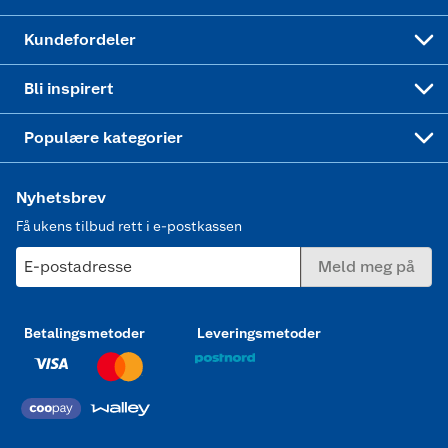
Min kake
Ukas 4 middagstilbud
Klær
Kundefordeler
Mer inspirasjon
Symaskin
Bli inspirert
Joggesko dame
Populære kategorier
Nyhetsbrev
Få ukens tilbud rett i e-postkassen
E-postadresse
Meld meg på
Betalingsmetoder
Leveringsmetoder