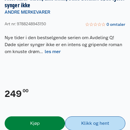
synger ikke
ANDRE MERKEVARER
Art nr: 9788248943150
☆
☆
☆
☆
☆
0
omtaler
Nye tider i den bestselgende serien om Avdeling Q!
Døde sjeler synger ikke er en intens og gripende roman
om knuste drøm
...
les mer
00
249
Kjøp
Klikk og hent