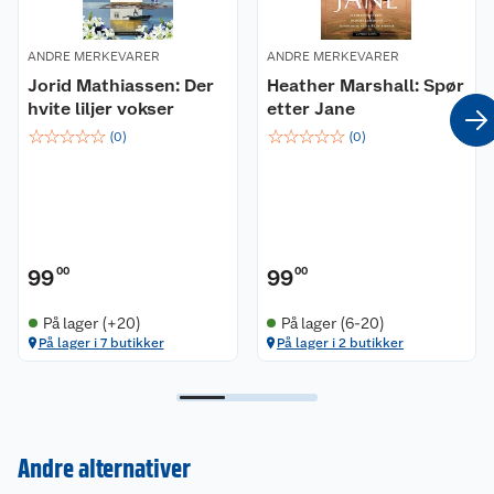
ANDRE MERKEVARER
ANDRE MERKEVARER
Jorid Mathiassen: Der
Heather Marshall: Spør
hvite liljer vokser
etter Jane
☆
☆
☆
☆
☆
☆
☆
☆
☆
☆
(
0
)
(
0
)
99
00
99
00
På lager (+20)
På lager (6-20)
På lager i 7 butikker
På lager i 2 butikker
Kundeservice
Andre alternativer
Om oss
Kontakt oss