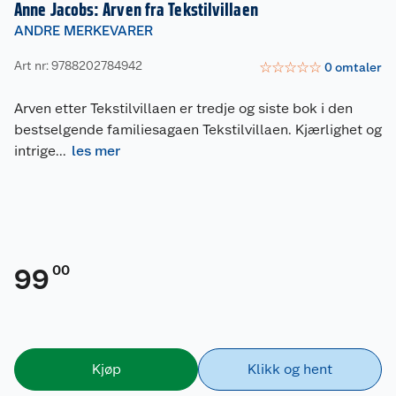
Anne Jacobs: Arven fra Tekstilvillaen
ANDRE MERKEVARER
Art nr: 9788202784942
☆
☆
☆
☆
☆
0
omtaler
Arven etter Tekstilvillaen er tredje og siste bok i den
bestselgende familiesagaen Tekstilvillaen. Kjærlighet og
intrige
...
les mer
00
99
Kjøp
Klikk og hent