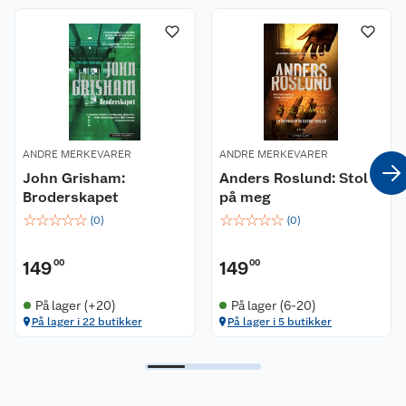
Nyheter
Angre- og returrett
Våre butikker
Reklamasjon og garanti
Våre merkevarer
Ofte stilte spørsmål
ANDRE MERKEVARER
ANDRE MERKEVARER
Coop kjeder
Betalingsalternativer
John Grisham:
Anders Roslund: Stol
Broderskapet
på meg
Ledige stillinger
Leveringsalternativer
Åpent kjøp
☆
☆
☆
☆
☆
☆
☆
☆
☆
☆
(
0
)
(
0
)
Bærekraft
Pakkesporing
Coop medlem
149
00
149
00
Sikkerhetsdatablad
Sikkerhetsdatablad
Retur av el-avfall
Trampoline
På lager (+20)
På lager (6-20)
På lager i 22 butikker
På lager i 5 butikker
Samvirkelag
Kjøpsvilkår
Klikk og hent
Festdrakter til hele familien
Hagemøbler og utemøbler
Virksomheten
Personvern
Matvaregaranti
Alt til grillsesongen
Sykler og sykkelutstyr