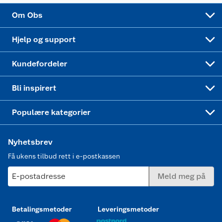
Sponsorvirksomhet
Cookies
Coop Mastercard
Velg riktig barnesykkel
LEGO
Om Obs
Leveringstid
Coop bedriftskort
Oppskrifter
Høytrykkspyler
Hjelp og support
Min kake
Ukas 4 middagstilbud
Klær
Kundefordeler
Mer inspirasjon
Symaskin
Bli inspirert
Joggesko dame
Populære kategorier
Nyhetsbrev
Få ukens tilbud rett i e-postkassen
E-postadresse
Meld meg på
Betalingsmetoder
Leveringsmetoder