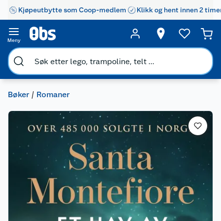
Kjøpeutbytte som Coop-medlem
Klikk og hent innen 2 time
Meny
Bøker
Romaner