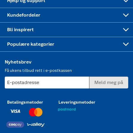
Hjelp og support
Min kake
Ukas 4 middagstilbud
Klær
Kundefordeler
Mer inspirasjon
Symaskin
Bli inspirert
Joggesko dame
Populære kategorier
Nyhetsbrev
Få ukens tilbud rett i e-postkassen
E-postadresse
Meld meg på
Betalingsmetoder
Leveringsmetoder