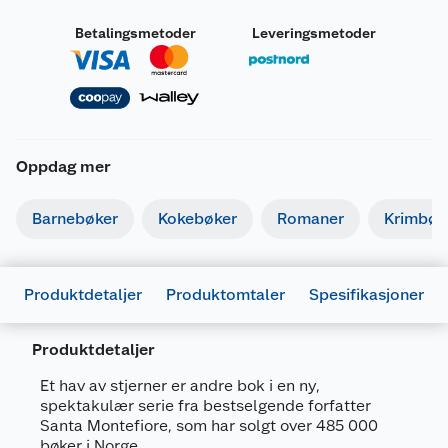
Betalingsmetoder
Leveringsmetoder
Oppdag mer
Barnebøker
Kokebøker
Romaner
Krimbøk
Produktdetaljer
Produktomtaler
Spesifikasjoner
Produktdetaljer
Et hav av stjerner er andre bok i en ny,
spektakulær serie fra bestselgende forfatter
Generelt
Santa Montefiore, som har solgt over 485 000
bøker i Norge.
Artikkelnummer
9788234726538