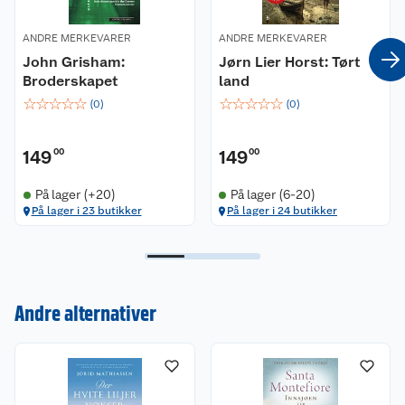
ANDRE MERKEVARER
ANDRE MERKEVARER
John Grisham:
Jørn Lier Horst: Tørt
Broderskapet
land
☆
☆
☆
☆
☆
☆
☆
☆
☆
☆
(
0
)
(
0
)
149
00
149
00
På lager (+20)
På lager (6-20)
På lager i 23 butikker
På lager i 24 butikker
Kundeservice
Andre alternativer
Om oss
Kontakt oss
Nyheter
Angre- og returrett