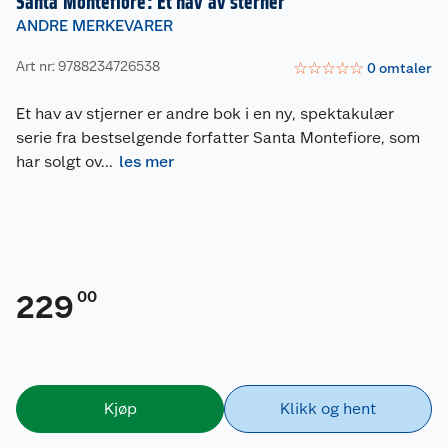
Santa Montefiore: Et hav av sterner
ANDRE MERKEVARER
Art nr: 9788234726538
☆
☆
☆
☆
☆
0
omtaler
Et hav av stjerner er andre bok i en ny, spektakulær
serie fra bestselgende forfatter Santa Montefiore, som
har solgt ov
...
les mer
00
229
Kjøp
Klikk og hent