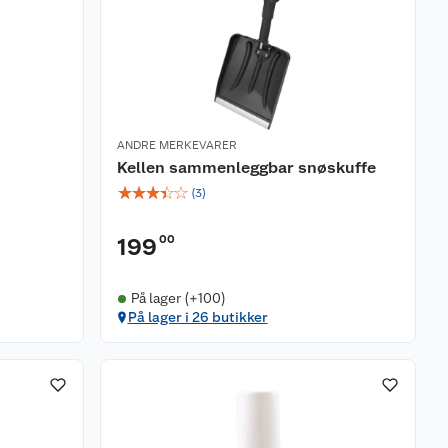
ANDRE MERKEVARER
Kellen sammenleggbar snøskuffe
☆
☆
☆
☆
☆
(
3
)
00
199
På lager (+100)
På lager i 26 butikker