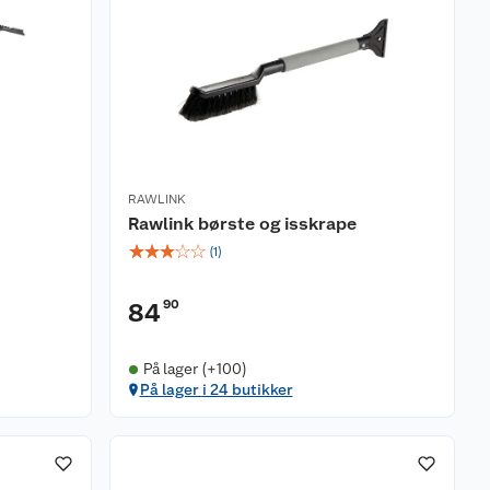
RAWLINK
Rawlink børste og isskrape
☆
☆
☆
☆
☆
(
1
)
90
84
På lager (+100)
På lager i 24 butikker