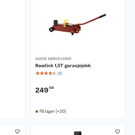
ANDRE MERKEVARER
Rawlink 1,5T garasjejekk
☆
☆
☆
☆
☆
(
2
)
00
249
På lager (+20)