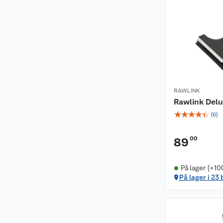
RAWLINK
Rawlink Delu
☆
☆
☆
☆
☆
(
6
)
00
89
På lager (+10
På lager i 23 