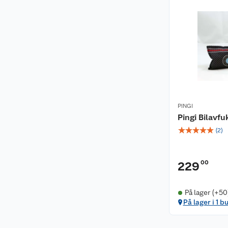
PINGI
Pingi Bilavfu
☆
☆
☆
☆
☆
(
2
)
00
229
På lager (+50
På lager i 1 b