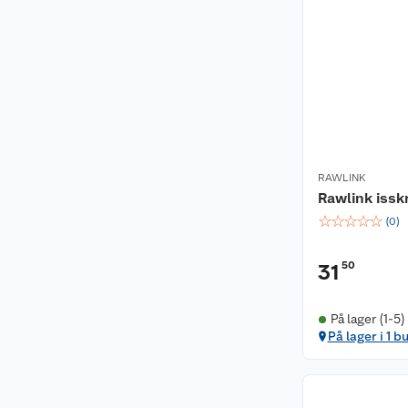
RAWLINK
Rawlink issk
☆
☆
☆
☆
☆
(
0
)
50
31
På lager (1-5)
På lager i 1 b