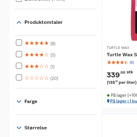
Produktomtaler
☆
☆
☆
☆
☆
(8)
TURTLE WAX
☆
☆
☆
☆
☆
Turtle Wax 
(5)
☆
☆
☆
☆
☆
(
8
)
☆
☆
☆
☆
☆
(1)
stk
00
339
☆
☆
☆
☆
☆
(20)
(
135
per liter
)
60
På lager (+10
Farge
På lager i 1 b
Størrelse