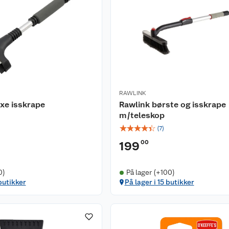
RAWLINK
xe isskrape
Rawlink børste og isskrape
m/teleskop
☆
☆
☆
☆
☆
(
7
)
00
199
0)
På lager (+100)
butikker
På lager i 15 butikker