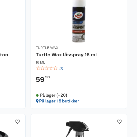
TURTLE WAX
ton
Turtle Wax låsspray 16 ml
16 ML
☆
☆
☆
☆
☆
(
0
)
90
59
På lager (+20)
På lager i 8 butikker