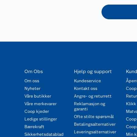
Om Obs
Hjelp og support
Kund
Om oss
Kundeservice
Åpent
Nyheter
Kontakt oss
Coop
Våre butikker
Angre- og returrett
Retur 
Våre merkevarer
Reklamasjon og
Klikk
garanti
Coop kjeder
Matva
Ofte stilte spørsmål
Ledige stillinger
Coop
Betalingsalternativer
Bærekraft
Coop 
Leveringsalternativer
Sikkerhetsdatablad
Min k