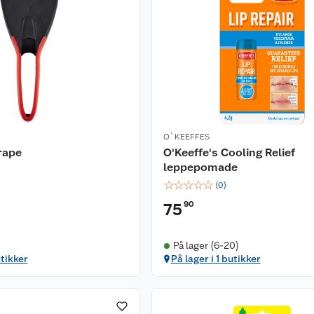
O`KEEFFES
rape
O'Keeffe's Cooling Relief
leppepomade
☆
☆
☆
☆
☆
(
0
)
90
75
På lager (6-20)
utikker
På lager i 1 butikker