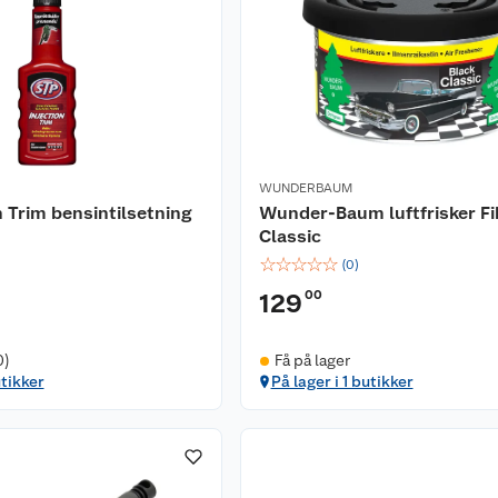
WUNDERBAUM
n Trim bensintilsetning
Wunder-Baum luftfrisker Fi
Classic
☆
☆
☆
☆
☆
(
0
)
00
129
0)
Få på lager
utikker
På lager i 1 butikker