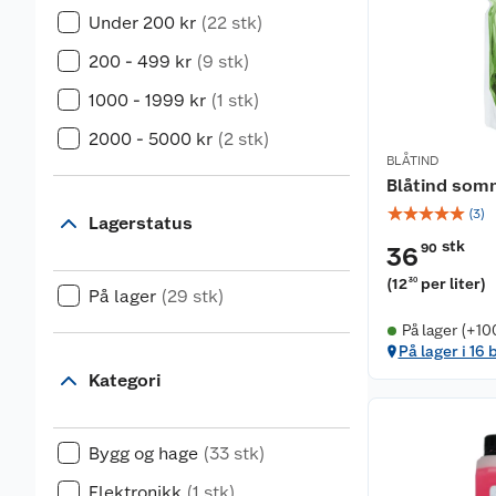
Under 200 kr
(22 stk)
200 - 499 kr
(9 stk)
1000 - 1999 kr
(1 stk)
2000 - 5000 kr
(2 stk)
BLÅTIND
Blåtind som
☆
☆
☆
☆
☆
(
3
)
Lagerstatus
stk
90
36
(
12
per liter
)
30
På lager
(29 stk)
På lager (+10
På lager i 16 
Kategori
Bygg og hage
(33 stk)
Elektronikk
(1 stk)