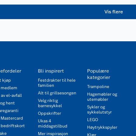
Vis flere
efordeler
Bli inspirert
Populære
kategorier
 kjøp
Festdrakter til hele
familien
Trampoline
 medlem
Alt til grillsesongen
Hagemøbler og
av el-avfall
utemøbler
Velg riktig
 og hent
barnesykkel
Sykler og
regaranti
sykkelutstyr
Oppskrifter
 Mastercard
LEGO
Ukas 4
bedriftskort
middagstilbud
Høytrykkspyler
ake
Mer inspirasjon
Klær