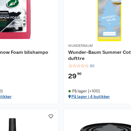
WUNDERBAUM
Snow Foam bilshampo
Wunder-Baum Summer Cot
dufttre
☆
☆
☆
☆
☆
(
0
)
90
29
0)
På lager (+100)
utikker
På lager i 4 butikker