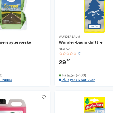
WUNDERBAUM
merspylervæske
Wunder-baum dufttre
NEW CAR
☆
☆
☆
☆
☆
(
0
)
90
29
0)
På lager (+100)
butikker
På lager i 6 butikker