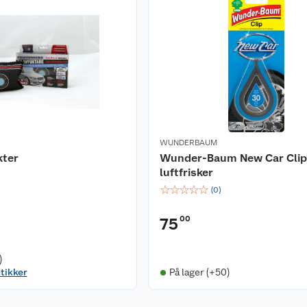
WUNDERBAUM
kter
Wunder-Baum New Car Clip
luftfrisker
☆
☆
☆
☆
☆
(
0
)
00
75
)
utikker
På lager (+50)