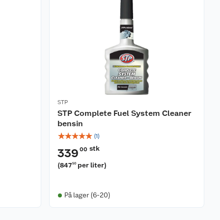
STP
STP Complete Fuel System Cleaner
bensin
☆
☆
☆
☆
☆
(
1
)
stk
00
339
(
847
per liter
)
50
På lager (6-20)