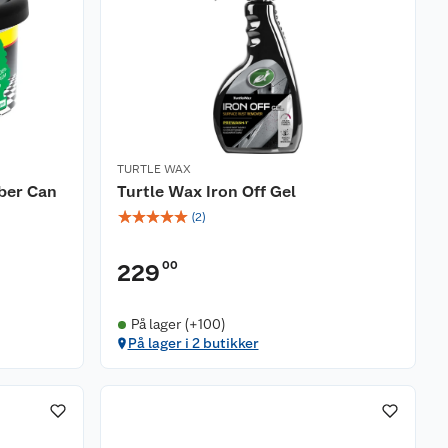
TURTLE WAX
ber Can
Turtle Wax Iron Off Gel
☆
☆
☆
☆
☆
(
2
)
00
229
På lager (+100)
På lager i 2 butikker