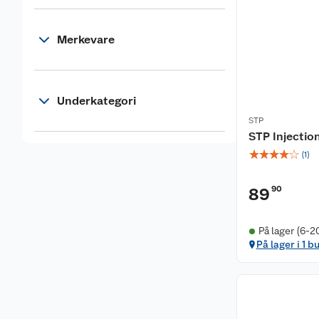
Merkevare
Underkategori
STP
STP Injectio
☆
☆
☆
☆
☆
(
1
)
90
89
På lager (6-2
På lager i 1 b