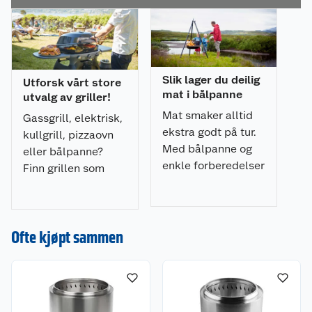
stativet
Materiale: 304 stainless steel.
Størrelse: tilpasset FCC Volcano small båltønner.
Slik lager du deilig
Utforsk vårt store
FCC Volcano båltønne serien
mat i bålpanne
utvalg av griller!
Volcano serien består av rentbrennende
båltønner i ulike størrelser som er designet på
Mat smaker alltid
Gassgrill, elektrisk,
den måten at den gir deg mindre røyk og mer
ekstra godt på tur.
kullgrill, pizzaovn
levende og rene flammer. I serien er det også
Med bålpanne og
eller bålpanne?
møbler og en rekke tilbørsprodukter som er
enkle forberedelser
Finn grillen som
skreddersydd for hver strørrelse av båltønnene.
kan du lage nesten
passer best for deg
hva som helst. Har
og dine behov.
du ikke bålpanne
kan du ønske deg
Ofte kjøpt sammen
en.