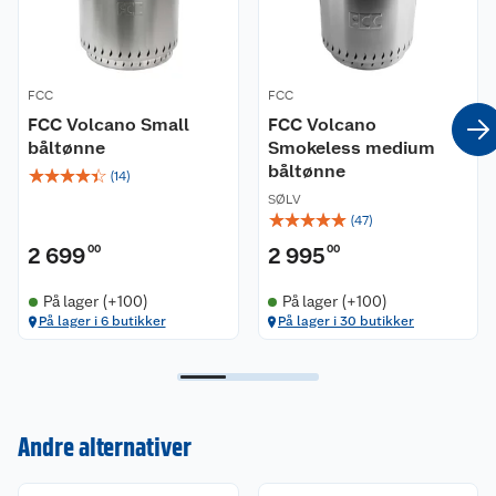
FCC
FCC
FCC Volcano Small
FCC Volcano
båltønne
Smokeless medium
båltønne
☆
☆
☆
☆
☆
(
14
)
SØLV
☆
☆
☆
☆
☆
(
47
)
2 699
00
2 995
00
På lager (+100)
På lager (+100)
På lager i 6 butikker
På lager i 30 butikker
Kundeservice
Andre alternativer
Om oss
Kontakt oss