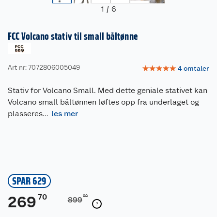
1
/
6
FCC Volcano stativ til small båltønne
Art nr: 7072806005049
☆
☆
☆
☆
☆
4
omtaler
Stativ for Volcano Small. Med dette geniale stativet kan
Volcano small båltønnen løftes opp fra underlaget og
plasseres
...
les mer
SPAR 629
70
269
00
899