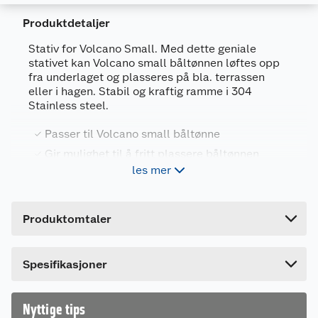
Produktdetaljer
Stativ for Volcano Small. Med dette geniale
stativet kan Volcano small båltønnen løftes opp
fra underlaget og plasseres på bla. terrassen
Generelt
eller i hagen. Stabil og kraftig ramme i 304
Stainless steel.
Artikkelnummer
7072806005049
Leverandørens artikkelnummer
FCC-A-10116
Passer til Volcano small båltønne
Gir mulighet til å fritt plassere båltønnen
Forpakningsmål
les mer
Alle deler i 304 stainless steel
Bruttovekt
2.3 kg
Perfekt høyde for matlaging
Høyde
10 cm
Produktomtaler
Lengde
32 cm
Egenskaper
Bredde
26.8 cm
Spesifikasjoner
Plasser båltønnen støding på alle underlag
3 bein gir stødig og solid fundament
Gummierte bein
Nyttige tips
Brukes uten bunnring og plasseres direkte på