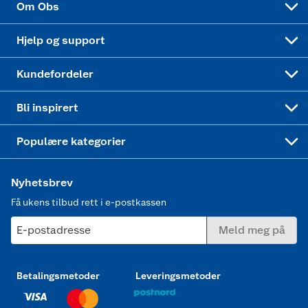
Om Obs
Leveringstid
Coop bedriftskort
Oppskrifter
Høytrykkspyler
Hjelp og support
Min kake
Ukas 4 middagstilbud
Klær
Kundefordeler
Mer inspirasjon
Symaskin
Bli inspirert
Joggesko dame
Populære kategorier
Nyhetsbrev
Få ukens tilbud rett i e-postkassen
E-postadresse
Meld meg på
Betalingsmetoder
Leveringsmetoder