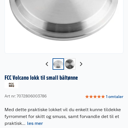
FCC Volcano lokk til small båltønne
Art nr: 7072806003786
☆
☆
☆
☆
☆
1
omtaler
Med dette praktiske lokket vil du enkelt kunne tildekke
fyrrommet for skitt og smuss, samt forvandle det til et
praktisk
...
les mer