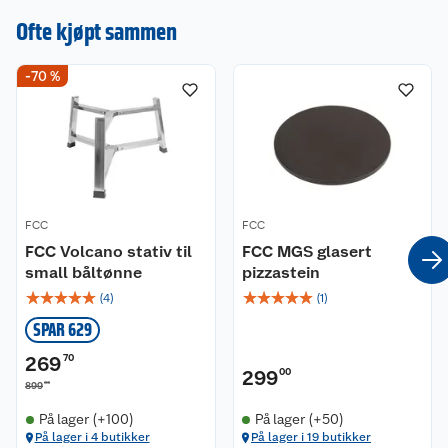
du ikke bålpanne
kan du ønske deg
Ofte kjøpt sammen
en.
-70 %
FCC
FCC
FCC Volcano stativ til
FCC MGS glasert
small båltønne
pizzastein
☆
☆
☆
☆
☆
☆
☆
☆
☆
☆
(
4
)
(
1
)
SPAR 629
269
70
299
00
00
899
På lager (+100)
På lager (+50)
På lager i 4 butikker
På lager i 19 butikker