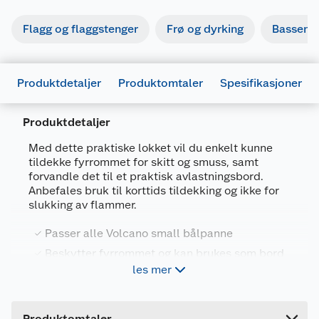
Flagg og flaggstenger
Frø og dyrking
Basseng
Produktdetaljer
Produktomtaler
Spesifikasjoner
Produktdetaljer
Med dette praktiske lokket vil du enkelt kunne
tildekke fyrrommet for skitt og smuss, samt
forvandle det til et praktisk avlastningsbord.
Generelt
Anbefales bruk til korttids tildekking og ikke for
slukking av flammer.
Artikkelnummer
7072806003786
Leverandørens artikkelnummer
FCC-A-10101
Passer alle Volcano small bålpanne
Beskytter fyrrommet og kan brukes som bord
Forpakningsmål
les mer
Alle deler i 304 stainless steel
Bruttovekt
1.2 kg
For midlertidig tildekking
Høyde
5 cm
Produktomtaler