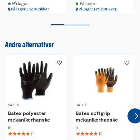
På lager
På lager
På lager i 32 butikker
På lager i 25 butikker
Kundeservice
Andre alternativer
Om oss
Kontakt oss
Nyheter
Angre- og returrett
Våre butikker
Reklamasjon og garanti
Våre merkevarer
Ofte stilte spørsmål
BATEX
BATEX
Batex polyester
Batex softgrip
Coop kjeder
Betalingsalternativer
mekanikerhanske
mekanikerhanske
10
9
Ledige stillinger
Leveringsalternativer
Åpent kjøp
☆
☆
☆
☆
☆
☆
☆
☆
☆
☆
(
1
)
(
1
)