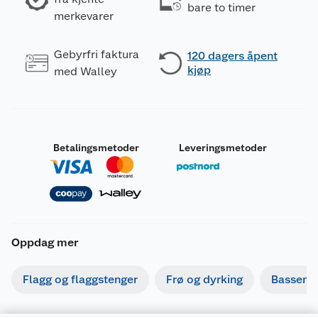
bare to timer
merkevarer
Gebyrfri faktura
120 dagers åpent
kjøp
med Walley
Betalingsmetoder
Leveringsmetoder
Oppdag mer
Flagg og flaggstenger
Frø og dyrking
Basseng