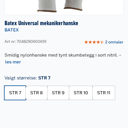
Batex Universal mekanikerhanske
BATEX
Art nr: 7048290600619
☆
☆
☆
☆
☆
2
omtaler
Smidig nylonhanske med tynt skumbelegg i sort nitril.
-
les mer
Valgt størrelse
:
STR 7
STR 7
STR 8
STR 9
STR 10
STR 11