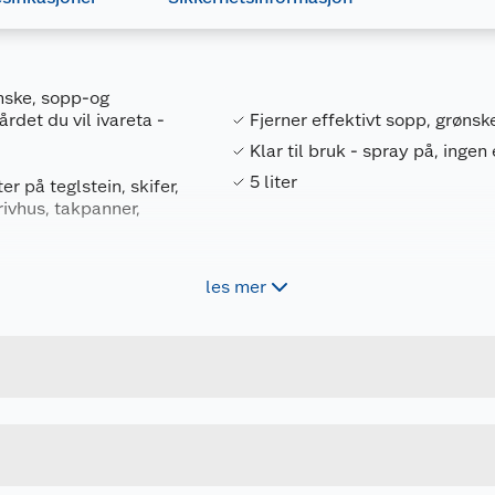
ønske, sopp-og
det du vil ivareta -
Fjerner effektivt sopp, grønsk
Klar til bruk - spray på, ingen
5 liter
r på teglstein, skifer,
rivhus, takpanner,
les mer
Forpakningsmål
7057920412263
Bruttovekt
k
1730041226
Høyde
5 L
Lengde
ebriller/ansiktsskjerm.
Bredde
ktig med vann i flere minutter. Fjern eventuelle kontaktlinse