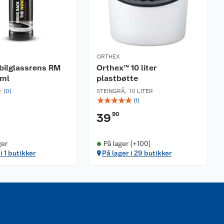
ORTHEX
bilglassrens RM
Orthex™ 10 liter
 ml
plastbøtte
☆
(
0
)
STEINGRÅ
,
10 LITER
☆
☆
☆
☆
☆
(
1
)
90
39
ger
På lager (+100)
i 1 butikker
På lager i 29 butikker