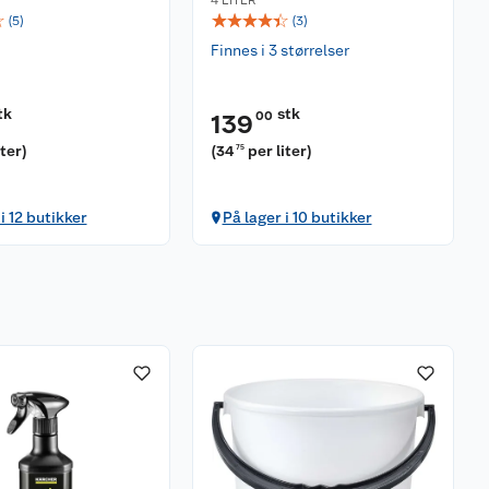
4 LITER
☆
☆
☆
☆
☆
☆
(
5
)
(
3
)
Finnes i 3 størrelser
tk
stk
00
139
iter
)
(
34
per liter
)
75
i 12 butikker
På lager i 10 butikker