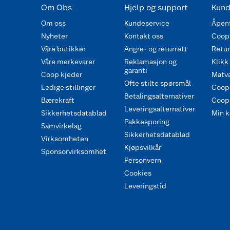
Om Obs
Hjelp og support
Kund
Om oss
Kundeservice
Åpent
Nyheter
Kontakt oss
Coop
Våre butikker
Angre- og returrett
Retur 
Våre merkevarer
Reklamasjon og
Klikk
garanti
Coop kjeder
Matva
Ofte stilte spørsmål
Ledige stillinger
Coop
Betalingsalternativer
Bærekraft
Coop 
Leveringsalternativer
Sikkerhetsdatablad
Min k
Pakkesporing
Samvirkelag
Sikkerhetsdatablad
Virksomheten
Kjøpsvilkår
Sponsorvirksomhet
Personvern
Cookies
Leveringstid