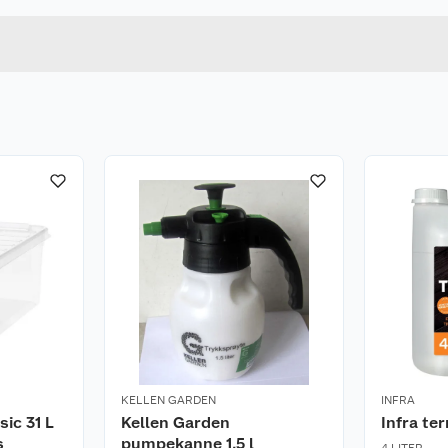
ter.
 dette enkelt lar seg gjøre. Fortsett skyllingen.
KELLEN GARDEN
INFRA
ic 31 L
Kellen Garden
Infra te
s
pumpekanne 1,5 l