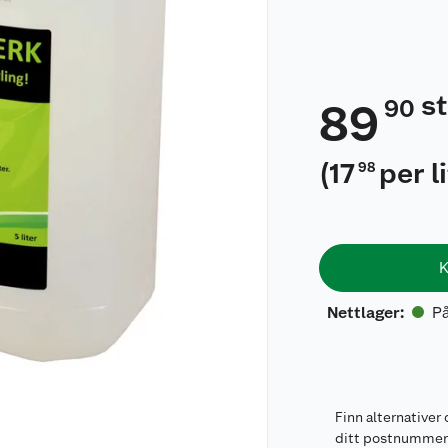
s
90
89
(
17
per l
98
K
På
Nettlager
:
Finn alternativer 
ditt postnumme