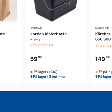
JORDAN
KÄRCHER
ute
Jordan Malerbøtte
Kärcher 
650 500
7 LITER
☆
☆
☆
☆
☆
☆
☆
☆
☆
(
0
)
90
00
59
149
På lager (+100)
Få på la
På lager i 3 butikker
På lager 