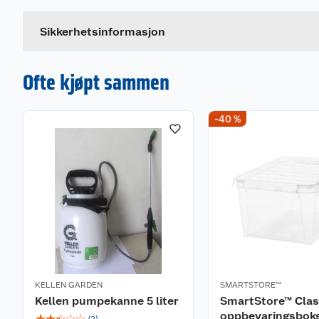
P351
Skyll forsiktig med vann i flere minut
P338
Fjern eventuelle kontaktlinser dersom
Sikkerhetsinformasjon
Ofte kjøpt sammen
-40 %
KELLEN GARDEN
SMARTSTORE™
Kellen pumpekanne 5 liter
SmartStore™ Class
oppbevaringsbok
☆
☆
☆
☆
☆