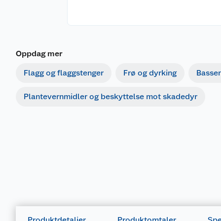
Oppdag mer
Flagg og flaggstenger
Frø og dyrking
Basse
Plantevernmidler og beskyttelse mot skadedyr
Produktdetaljer
Produktomtaler
Spe