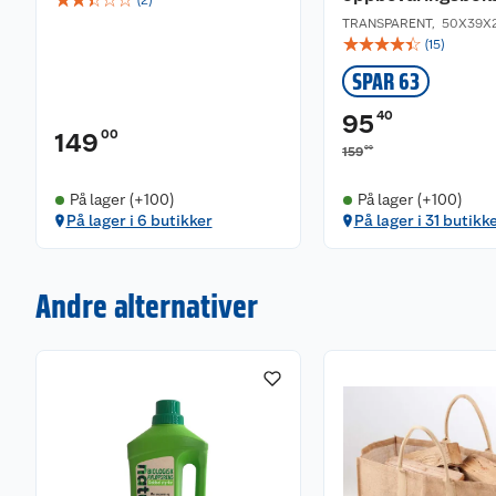
(
2
)
TRANSPARENT
,
50X39X
☆
☆
☆
☆
☆
(
15
)
SPAR 63
40
95
00
149
00
159
På lager (+100)
På lager (+100)
På lager i 6 butikker
På lager i 31 butikk
Andre alternativer