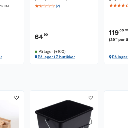
4 LITER
☆
☆
☆
☆
☆
☆
☆
☆
☆
26 CM
(
2
)
s
00
119
90
64
(
29
per l
75
På lager (+100)
er
På lager i 3 butikker
På lager 