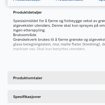
Produktdetaljer
Spesialmiddel for å fjerne og forbeygge vekst av gr
Merking
algevekster utendørs. Denne skal kun sprayes på omår
ingen etterspyling.
Bruksområde
Grønskekverk brukes til å fjerne grønske og algevekste
glass belegningsstein, mur, malte flater (kledning), d
markiser osv. Skal kun benyttes utendørs.
Fareutsagn
Egenskaper
Generelt
H319
Gir alvorlig øyeirritasjon.
Artikkelnummer
H315
Irriterer huden.
5 liters kanne med flytende middel - klart til bru
Spray på - ingen etterspyling
Leverandørens artikkelnummer
Produktomtaler
Forsiktighetsutsagn
Produktet er biologisk nedbrytbar
Størrelse
Biologisk nedbrytbar
P280
Benytt vernehansker/verneklær/vern
P305, P351,
VED KONTAKT MED ØYNENE: Skyll forsi
Spesifikasjoner
P338
skyllingen.