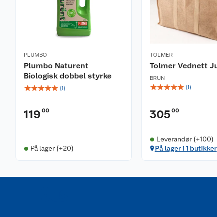
PLUMBO
TOLMER
Plumbo Naturent
Tolmer Vednett J
Biologisk dobbel styrke
BRUN
☆
☆
☆
☆
☆
☆
☆
☆
☆
☆
(
1
)
(
1
)
00
00
119
305
Leverandør (+100)
På lager (+20)
På lager i 1 butikker