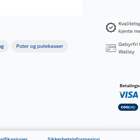
Kvalitets
kjente m
Gebyrfri
ng
Puter og putekasser
Walley
Betaling
sifikasjoner
Sikkerhetsinformasjon