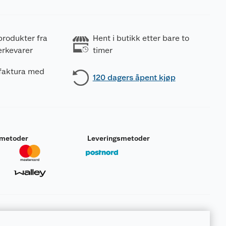
produkter fra
Hent i butikk etter bare to
erkevarer
timer
 faktura med
120 dagers åpent kjøp
smetoder
Leveringsmetoder