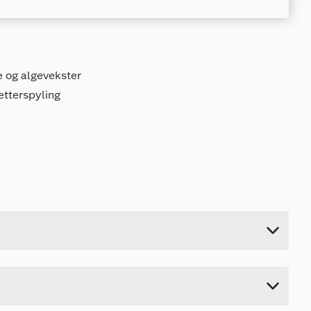
e og algevekster
 etterspyling
5.14 kg
28.4 cm
19.4 cm
13 cm
r dersom dette enkelt lar seg gjøre. Fortsett