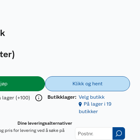
tk
iter
)
jøp
Klikk og hent
Butikklager:
Velg butikk
 lager (+100)
På lager i 19
butikker
Dine leveringsalternativer
og pris for levering ved å søke på
r