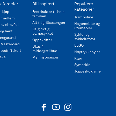
efordeler
Bli inspirert
Populære
kategorier
 kjøp
Festdrakter til hele
familien
Trampoline
 medlem
Alt til grillsesongen
Hagemøbler og
av el-avfall
utemøbler
Velg riktig
 og hent
barnesykkel
Sykler og
regaranti
sykkelutstyr
Oppskrifter
 Mastercard
LEGO
Ukas 4
bedriftskort
middagstilbud
Høytrykkspyler
ake
Mer inspirasjon
Klær
Symaskin
Joggesko dame