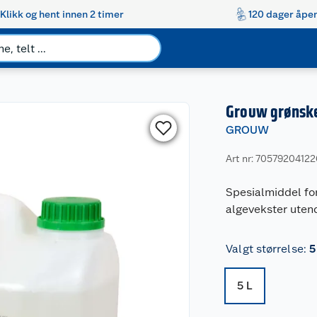
Klikk og hent innen 2 timer
120 dager åpen
Grouw grønsk
GROUW
Art nr: 7057920412
Spesialmiddel for
algevekster uten
Valgt størrelse
:
5
5 L