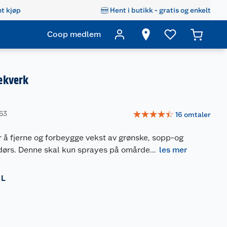
t kjøp
Hent i butikk - gratis og enkelt
Coop medlem
ekverk
☆
☆
☆
☆
☆
263
16
omtaler
 å fjerne og forbeygge vekst av grønske, sopp-og
dørs. Denne skal kun sprayes på omårde
...
les mer
 L