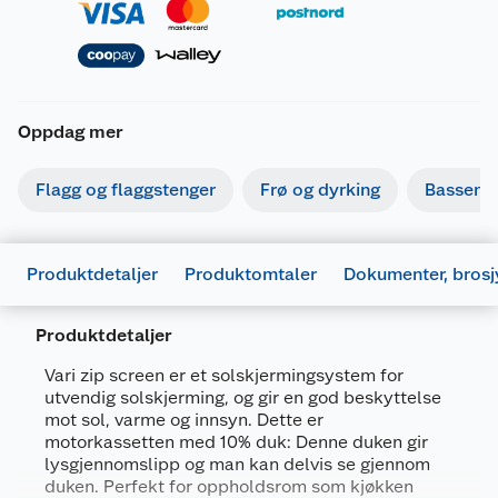
Oppdag mer
Flagg og flaggstenger
Frø og dyrking
Basseng
Produktdetaljer
Produktomtaler
Dokumenter, brosj
Produktdetaljer
Vari zip screen er et solskjermingsystem for
utvendig solskjerming, og gir en god beskyttelse
mot sol, varme og innsyn. Dette er
Generelt
motorkassetten med 10% duk: Denne duken gir
lysgjennomslipp og man kan delvis se gjennom
Artikkelnummer
7071189362213
duken. Perfekt for oppholdsrom som kjøkken