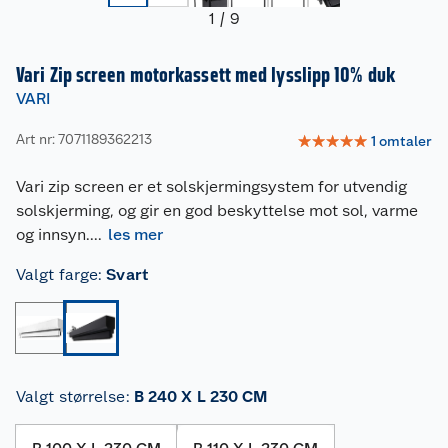
1
/
9
Vari Zip screen motorkassett med lysslipp 10% duk
VARI
Art nr: 7071189362213
☆
☆
☆
☆
☆
1
omtaler
Vari zip screen er et solskjermingsystem for utvendig
solskjerming, og gir en god beskyttelse mot sol, varme
og innsyn.
...
les mer
Valgt farge
:
Svart
Valgt størrelse
:
B 240 X L 230 CM