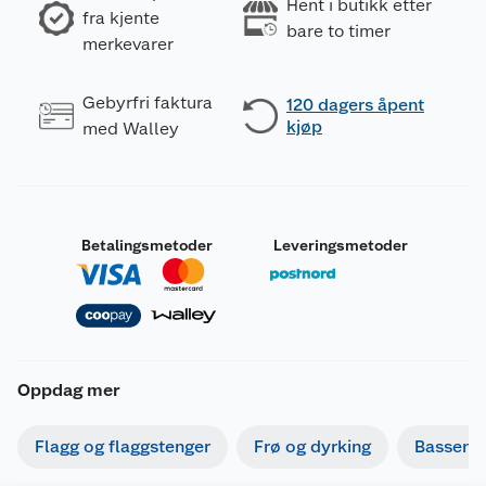
Hent i butikk etter
fra kjente
bare to timer
merkevarer
Gebyrfri faktura
120 dagers åpent
kjøp
med Walley
Betalingsmetoder
Leveringsmetoder
Oppdag mer
Flagg og flaggstenger
Frø og dyrking
Basseng