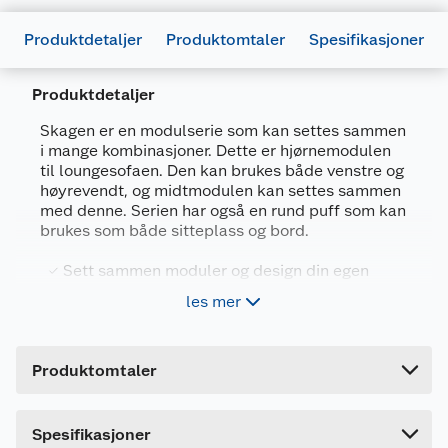
Produktdetaljer
Produktomtaler
Spesifikasjoner
Produktdetaljer
Generelt
Skagen er en modulserie som kan settes sammen
Artikkelnummer
7025180746855
i mange kombinasjoner. Dette er hjørnemodulen
til loungesofaen. Den kan brukes både venstre og
Leverandørens artikkelnummer
SPD-C-M-L1
høyrevendt, og midtmodulen kan settes sammen
med denne. Serien har også en rund puff som kan
Størrelse
135 X 109 X 64 CM
brukes som både sitteplass og bord.
Farge
BEIGE
Sett sammen moduler og design din egen
Forpakningsmål
loungesofa
les mer
Bruttovekt
Vanntett stoff - tåler nedbør
30.4 kg
Mål hjørnemodul (BxDxH) 135x109x64 cm,
Høyde
37 cm
sittehøyde 36 cm
Produktomtaler
Lengde
127 cm
Midtmodul og puff i samme serien kjøpes
separat
Bredde
38 cm
Spesifikasjoner