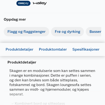
Oppdag mer
Flagg og flaggstenger
Frø og dyrking
Basseng
Produktdetaljer
Produktomtaler
Spesifikasjoner
Produktdetaljer
Skagen er en modulserie som kan settes sammen
i mange kombinasjoner. Dette er puffen i serien,
Generelt
og den kan brukes som både sitteplass,
Artikkelnummer
7025180746848
fotskammel og bord. Skagen loungesofa settes
sammen av midt- og hjørnemoduler, og kjøpes
Leverandørens artikkelnummer
SPD-S-01
separat.
Farge
BEIGE
Kombinert bord og sitteplass