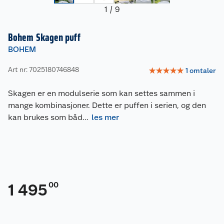
1
/
9
Bohem Skagen puff
BOHEM
Art nr: 7025180746848
☆
☆
☆
☆
☆
1
omtaler
Skagen er en modulserie som kan settes sammen i
mange kombinasjoner. Dette er puffen i serien, og den
kan brukes som båd
...
les mer
00
1 495