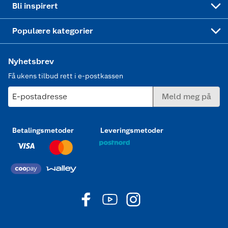
Sittehøyde (cm): 38
Bli inspirert
Polstringen: skum med en tetthet på 35
Joggesko dame
kg/m³
Populære kategorier
Materiale på sofatrekk: 430 gsm polyester
(Stoffnr. XN3972-1) med TPU-coating,
Nyhetsbrev
vanntett
Farge på putetrekk: beige
Få ukens tilbud rett i e-postkassen
Vedlikehold
E-postadresse
Meld meg på
Møblene rengjøres ved behov med et skånsomt
vaskemiddel. Vi anbefaler å bruke et
møbelovertrekk for å beskytte hagemøblene dine
Betalingsmetoder
Leveringsmetoder
mot regn, sol, smuss, støv, pollen og snø, når du
ikke bruker dem. Når sesongen er over og
hagemøblene skal settes bort for vinterlagring,
skal de rengjøres og være tørre før de lagres.
Møblene bør oppbevares tørt og luftig, og gjerne
frostfritt.