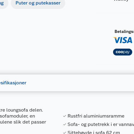
ng
Puter og putekasser
Betaling
sifikasjoner
tre loungsofa delen.
 sofamoduler, en
Rustfri aluminiumsramme
lene slik det passer
Sofa- og putetrekk i er vanna
Sittehøyde i sofa 62 cm