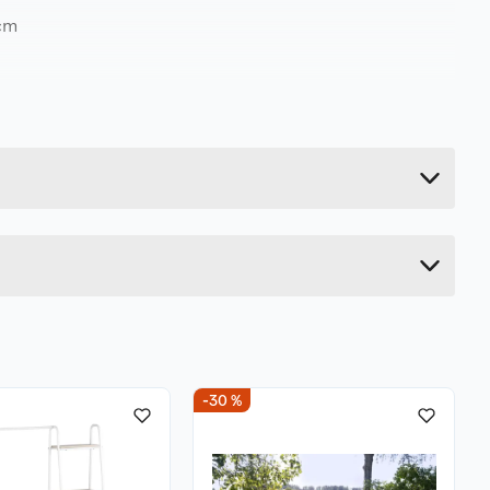
cm
67 kg
80 cm
259 cm
127 cm
-30 %