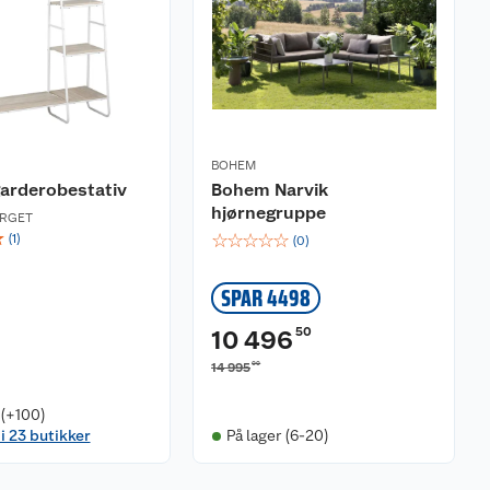
BOHEM
arderobestativ
Bohem Narvik
hjørnegruppe
ARGET
☆
☆
☆
☆
☆
☆
(
1
)
(
0
)
SPAR 4498
50
10 496
00
14 995
 (+100)
 i 23 butikker
På lager (6-20)