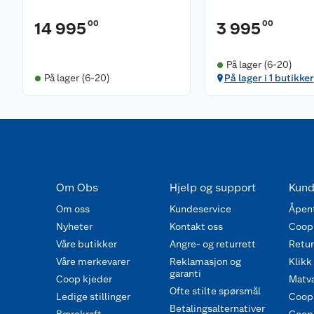
00
00
14 995
3 995
På lager (6-20)
På lager (6-20)
På lager i 1 butikker
Om Obs
Hjelp og support
Kund
Om oss
Kundeservice
Åpent
Nyheter
Kontakt oss
Coop
Våre butikker
Angre- og returrett
Retur 
Våre merkevarer
Reklamasjon og
Klikk
garanti
Coop kjeder
Matva
Ofte stilte spørsmål
Ledige stillinger
Coop
Betalingsalternativer