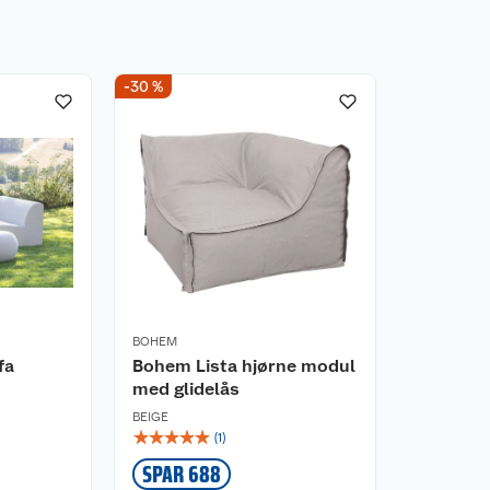
middel. Vask alltid
-30 %
te produktet. Vi
 hagemøblene dine mot
uker dem. Når sesongen
ring, skal de
ppbevares tørt og
BOHEM
fa
Bohem Lista hjørne modul
med glidelås
BEIGE
☆
☆
☆
☆
☆
(
1
)
SPAR 688