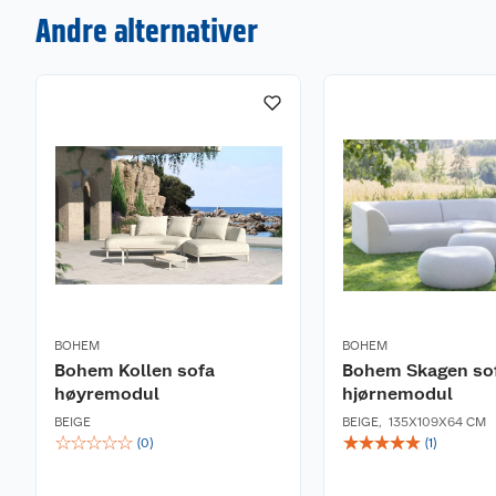
Farge på putetrek: Beige
Andre alternativer
Vedlikehold
Møblene rengjøres ved behov med et skånsomt vaske
putetrekkene i henhold til vaskeanvisningen som fulg
anbefaler å bruke et møbelovertrekk for å beskytte
regn, sol, smuss, støv, pollen og snø, når du ikke br
er over og hagemøblene skal settes bort for vinterlag
rengjøres og være tørre før de lagres. Møblene bør o
luftig, og gjerne frostfritt.
BOHEM
BOHEM
Bohem Kollen sofa
Bohem Skagen so
høyremodul
hjørnemodul
BEIGE
BEIGE
,
135X109X64 CM
☆
☆
☆
☆
☆
☆
☆
☆
☆
☆
(
0
)
(
1
)