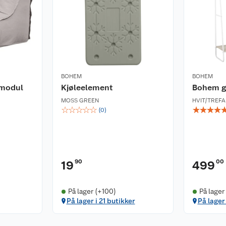
BOHEM
BOHEM
 modul
Kjøleelement
Bohem g
5.5
MOSS GREEN
HVIT/TREF
☆
☆
☆
☆
☆
☆
☆
☆
☆
(
0
)
d pulverlakkert
90
00
19
499
ende og UV beskyttet
På lager (+100)
På lager
På lager i 21 butikker
På lager