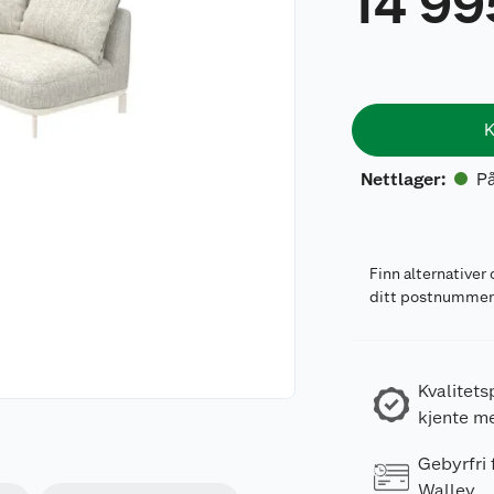
14 99
K
På
Nettlager
:
Finn alternativer 
ditt postnumme
Kvalitets
kjente m
Gebyrfri
Walley