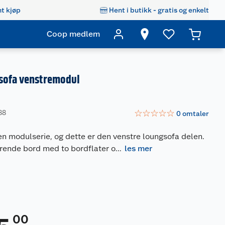
t kjøp
Hent i butikk - gratis og enkelt
Coop medlem
sofa venstremodul
☆
☆
☆
☆
☆
88
0
omtaler
n modulserie, og dette er den venstre loungsofa delen.
erende bord med to bordflater o
...
les mer
00