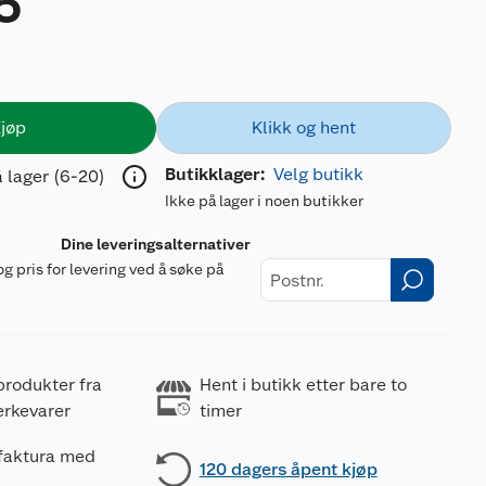
5
jøp
Klikk og hent
Butikklager:
Velg butikk
 lager (6-20)
Ikke på lager i noen butikker
Dine leveringsalternativer
og pris for levering ved å søke på
r
produkter fra
Hent i butikk etter bare to
erkevarer
timer
 faktura med
120 dagers åpent kjøp