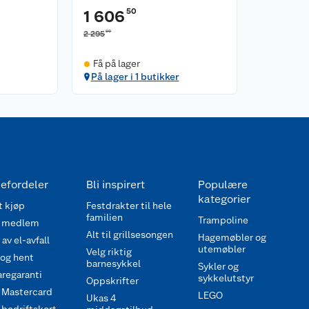
50
1 606
00
2 295
Få på lager
På lager i 1 butikker
efordeler
Bli inspirert
Populære
kategorier
 kjøp
Festdrakter til hele
familien
Trampoline
 medlem
Alt til grillsesongen
Hagemøbler og
av el-avfall
utemøbler
Velg riktig
 og hent
barnesykkel
Sykler og
regaranti
sykkelutstyr
Oppskrifter
 Mastercard
LEGO
Ukas 4