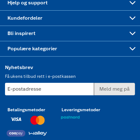
Hjelp og support
Min kake
Ukas 4 middagstilbud
Klær
Kundefordeler
Mer inspirasjon
Symaskin
Bli inspirert
Joggesko dame
Populære kategorier
Nyhetsbrev
Få ukens tilbud rett i e-postkassen
E-postadresse
Meld meg på
Betalingsmetoder
Leveringsmetoder