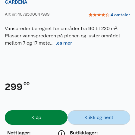
GARDENA
Art nr: 4078500047999
☆
☆
☆
☆
☆
4
omtaler
Vanspreder beregnet for områder fra 90 til 220 m².
Plasser vannsprederen på plenen og juster området
mellom 7 og 17 mete
...
les mer
00
299
Kjøp
Klikk og hent
Nettlager
:
Butikklager: