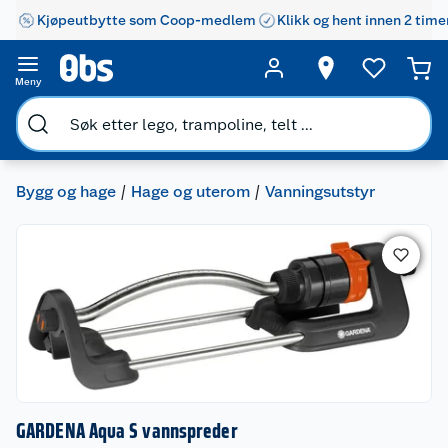
Kjøpeutbytte som Coop-medlem
Klikk og hent innen 2 time
Meny
Bygg og hage
Hage og uterom
Vanningsutstyr
GARDENA Aqua S vannspreder