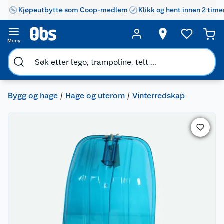
Kjøpeutbytte som Coop-medlem
Klikk og hent innen 2 time
Meny
Bygg og hage
Hage og uterom
Vinterredskap