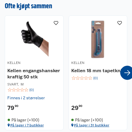
Bladet og håndtaket festes med
en omtale.
Ofte kjøpt sammen
hurtigkobling
Hode og håndtak/skaft selges separat
Bruksområde
Passer til Kellen skaft til snøskuffe og spade.
Dette skaftet må kjøpes separat.
Dette produktet er egnet for å fjerne opphopet
snø. Det kan brukes i ulike omgivelser, for
eksempel parker, gater og hager.
KELLEN
KELLEN
Leveringsomfang
Kellen engangshansker
Kellen 18 mm tapetkniv
kraftig 50 stk
☆
☆
☆
☆
☆
(
0
)
1 stk. snøspade uten skaft
SVART
,
M
☆
☆
☆
☆
☆
(
0
)
Kellen skaft til snøskuffen må kjøpes separat.
Finnes i 2 størrelser
Spesifikasjoner
79
90
29
90
Materiale: PC-spadehode
På lager (+100)
På lager (+100)
Mål: 34 x 40 cm
På lager i 7 butikker
På lager i 31 butikker