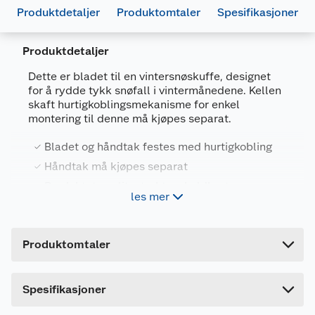
Produktdetaljer
Produktomtaler
Spesifikasjoner
Produktdetaljer
Dette er bladet til en vintersnøskuffe, designet
for å rydde tykk snøfall i vintermånedene. Kellen
Generelt
skaft hurtigkoblingsmekanisme for enkel
montering til denne må kjøpes separat.
Artikkelnummer
7025180735514
Leverandørens
SIC-H340-
Bladet og håndtak festes med hurtigkobling
artikkelnummer
BLADE
Håndtak må kjøpes separat
Forpakningsmål
Produktet er slitesterkt og holdbart
les mer
Bruttovekt
0.68 kg
Produktegenskaper
Høyde
8 cm
Produktet er laget av høykvalitets plastmateriale,
Produktomtaler
som sikrer at det er robust og holdbart og kan
Lengde
44 cm
gjenbrukes.
Bredde
35 cm
Dette produktet har ikke fått noen omtale ennå.
Spesifikasjoner
Ribbestrukturen øker bladets styrke
Hvis du kjøper produktet får du invitasjon til å gi