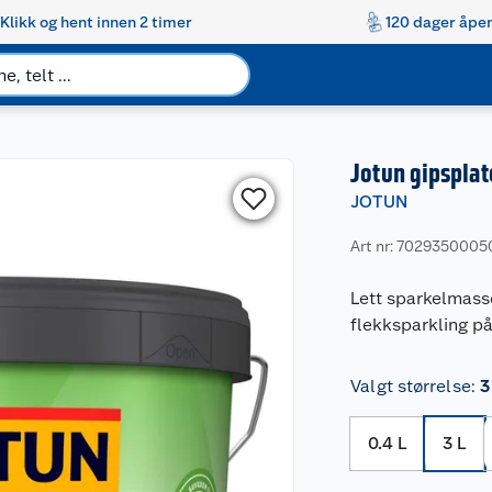
Klikk og hent innen 2 timer
120 dager åpen
Jotun gipsplat
JOTUN
Art nr: 7029350005
Lett sparkelmasse 
flekksparkling på
Valgt størrelse
:
3
0.4 L
3 L