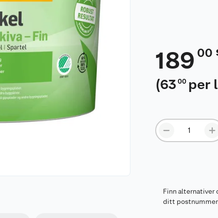
00
189
(
63
per l
00
Finn alternativer 
ditt postnumme