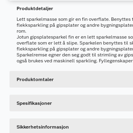
Produktdetaljer
Lett sparkelmasse som gir en fin overflate. Benyttes t
flekksparkling på gipsplater og andre bygningsplater
rom.
Jotun gipsplatesparkel fin er en lett sparkelmasse so
overflate som er lett å slipe. Sparkelen benyttes til s
flekksparkling på gipsplater og andre bygningsplat
Sparkelremse egner den seg godt til strimling av gips
Generelt
også brukes ved maskinell sparkling. Fyllegenskaper
Artikkelnummer
Leverandørens artikkelnummer
Produktomtaler
Størrelse
Merking
Spesifikasjoner
Forsiktighetsutsagn
P102
Oppbevares utilgjengelig for barn. Les etiketten
Sikkerhetsinformasjon