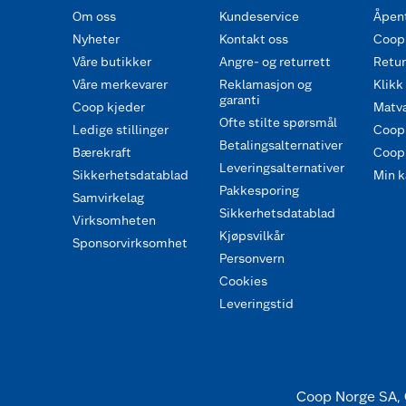
Om oss
Kundeservice
Åpent
Nyheter
Kontakt oss
Coop
Våre butikker
Angre- og returrett
Retur 
Våre merkevarer
Reklamasjon og
Klikk
garanti
Coop kjeder
Matva
Ofte stilte spørsmål
Ledige stillinger
Coop
Betalingsalternativer
Bærekraft
Coop 
Leveringsalternativer
Sikkerhetsdatablad
Min k
Pakkesporing
Samvirkelag
Sikkerhetsdatablad
Virksomheten
Kjøpsvilkår
Sponsorvirksomhet
Personvern
Cookies
Leveringstid
Coop Norge SA, 