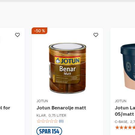
-50 %
JOTUN
JOTUN
l for
Jotun Benarolje matt
Jotun L
05/matt 
KLAR
,
0,75 LITER
☆
☆
☆
☆
☆
(
0
)
C-BASE
,
2,
☆
☆
☆
☆
SPAR 154