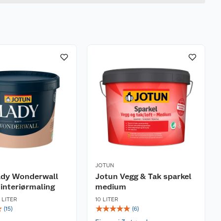
JOTUN
ady Wonderwall
Jotun Vegg & Tak sparkel
interiørmaling
medium
7 LITER
10 LITER
☆
☆
☆
☆
☆
☆
(
15
)
(
6
)