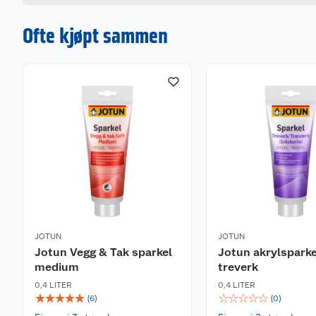
Ofte kjøpt sammen
JOTUN
JOTUN
Jotun Vegg & Tak sparkel
Jotun akrylsparke
medium
treverk
0,4 LITER
0,4 LITER
☆
☆
☆
☆
☆
☆
☆
☆
☆
☆
(
6
)
(
0
)