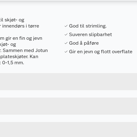
il skjøt- og
 innendørs i tørre
God til strimling.
Suveren slipbarhet
m gir en fin og jevn
God å påføre
kjøt- og
er. Sammen med Jotun
Gir en jevn og flott overflate
plateskjøter. Kan
Forpakningsmål
: 0-1,5 mm.
7029350005025
Bruttovekt
18WLSFDVA
Høyde
3 L
Lengde
Bredde
 før bruk