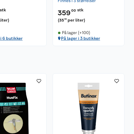
Finnes i 3 størrelser
stk
stk
00
359
liter
)
(
35
per liter
)
90
På lager (+100)
 i 6 butikker
På lager i 3 butikker