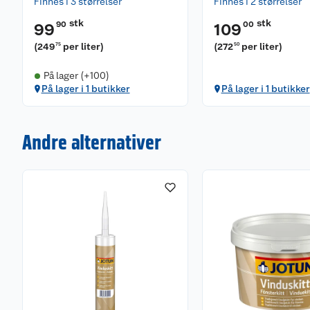
Finnes i 3 størrelser
Finnes i 2 størrelser
stk
stk
90
00
99
109
(
249
per liter
)
(
272
per liter
)
75
50
På lager (+100)
På lager i 1 butikker
På lager i 1 butikker
Andre alternativer