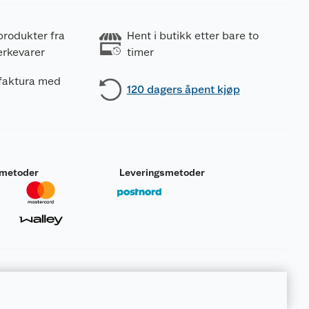
produkter fra
Hent i butikk etter bare to
erkevarer
timer
 faktura med
120 dagers åpent kjøp
smetoder
Leveringsmetoder