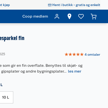
t kjøp
Hent i butikk - gratis og enkelt
Coop medlem
esparkel fin
☆
☆
☆
☆
☆
025
4
omtaler
som gir en fin overflate. Benyttes til skjøt- og
 gipsplater og andre bygningsplater
...
les mer
 L
10 L