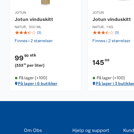
JOTUN
JOTUN
Jotun vinduskitt
Jotun vinduskitt
NATUR
,
300 ML
NATUR
,
1 KG
☆
☆
☆
☆
☆
☆
☆
☆
☆
☆
(
3
)
(
3
)
Finnes i 2 størrelser
Finnes i 2 størrelser
stk
90
99
00
145
(
333
per liter
)
00
På lager (+100)
På lager (+100)
På lager i 6 butikker
På lager i 3 butikke
Om Obs
Hjelp og support
Kund