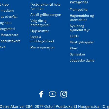
kategorier
 kjøp
Festdrakter til hele
familien
Trampoline
 medlem
Alt til grillsesongen
Hagemøbler og
av el-avfall
utemøbler
Velg riktig
 og hent
barnesykkel
Sykler og
regaranti
sykkelutstyr
Oppskrifter
 Mastercard
LEGO
Ukas 4
bedriftskort
middagstilbud
Høytrykkspyler
ake
Mer inspirasjon
Klær
Symaskin
Joggesko dame
Østre Aker vei 264, 0977 Oslo | Postboks 21 Haugenstua | Org