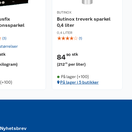
BUTINOX
usfix
Butinox treverk sparkel
onssparkel
0,4 liter
0,4 LITER
☆
☆
☆
☆
☆
☆
(
3
)
(
1
)
størrelser
stk
stk
90
84
kilogram
)
(
212
per liter
)
25
På lager (+100)
 (+100)
På lager i 5 butikker
Nyhetsbrev