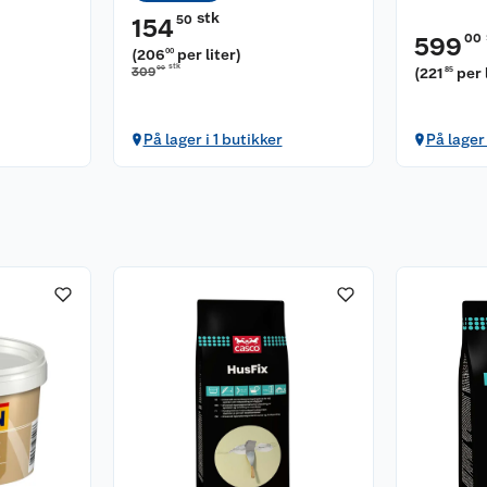
stk
50
154
00
599
(
206
per liter
)
00
stk
00
309
(
221
per 
85
På lager i 1 butikker
På lager