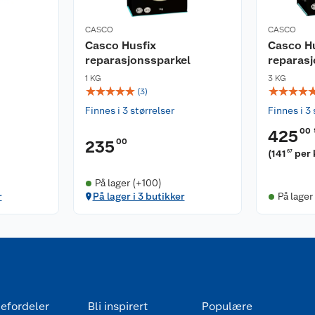
CASCO
CASCO
Casco Husfix
Casco H
reparasjonssparkel
reparasj
1 KG
3 KG
☆
☆
☆
☆
☆
☆
☆
☆
☆
(
3
)
Finnes i 3 størrelser
Finnes i 3 
00
425
00
235
(
141
per 
67
På lager (+100)
r
På lager i 3 butikker
På lager
efordeler
Bli inspirert
Populære