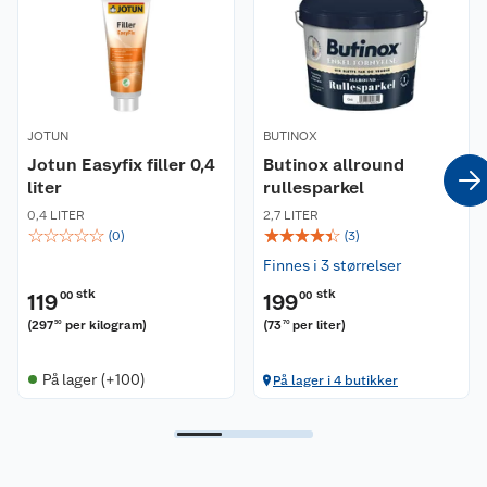
Nyheter
Angre- og returrett
Våre butikker
Reklamasjon og garanti
Våre merkevarer
Ofte stilte spørsmål
JOTUN
BUTINOX
Jotun Easyfix filler 0,4
Butinox allround
Coop kjeder
liter
Betalingsalternativer
rullesparkel
0,4 LITER
2,7 LITER
☆
☆
☆
☆
☆
☆
☆
☆
☆
☆
Ledige stillinger
(
0
)
(
3
)
Leveringsalternativer
Åpent kjøp
Finnes i 3 størrelser
Bærekraft
Pakkesporing
Coop medlem
stk
stk
119
00
199
00
(
297
per kilogram
)
(
73
per liter
)
50
70
Sikkerhetsdatablad
Sikkerhetsdatablad
Retur av el-avfall
Trampoline
På lager (+100)
På lager i 4 butikker
Samvirkelag
Kjøpsvilkår
Klikk og hent
Festdrakter til hele familien
Hagemøbler og utemøbler
Virksomheten
Personvern
Matvaregaranti
Alt til grillsesongen
Sykler og sykkelutstyr