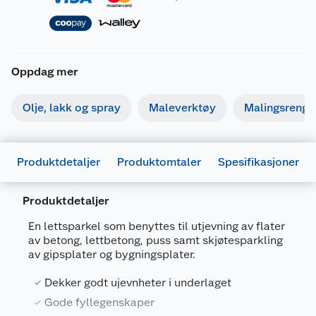
Oppdag mer
Olje, lakk og spray
Maleverktøy
Malingsrengjø
Produktdetaljer
Produktomtaler
Spesifikasjoner
Produktdetaljer
En lettsparkel som benyttes til utjevning av flater
av betong, lettbetong, puss samt skjøtesparkling
Generelt
av gipsplater og bygningsplater.
Artikkelnummer
7029350005179
Dekker godt ujevnheter i underlaget
Leverandørens artikkelnummer
18XLSMLVA
Gode fyllegenskaper
Størrelse
10 L