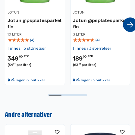
JOTUN
JOTUN
Jotun gipsplatesparkel
Jotun gipsplatesparkel
fin
fin
10 LITER
3 LITER
☆
☆
☆
☆
☆
☆
☆
☆
☆
☆
(
4
)
(
4
)
Finnes i 3 størrelser
Finnes i 3 størrelser
stk
stk
349
00
189
00
(
34
per liter
)
(
63
per liter
)
90
00
På lager i 2 butikker
På lager i 3 butikker
Andre alternativer
Kundeservice
Om oss
Kontakt oss