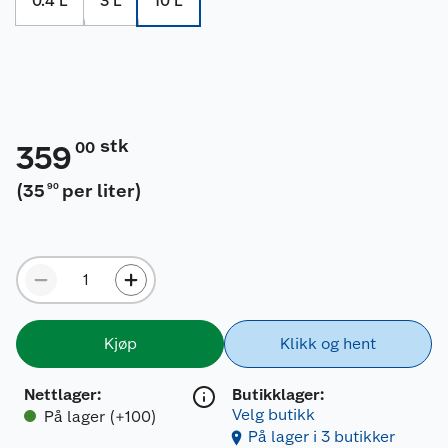
0.4 L
3 L
10 L
stk
00
359
(
35
per liter
)
90
Kjøp
Klikk og hent
Nettlager
:
Butikklager:
Velg butikk
På lager (+100)
På lager i 3 butikker