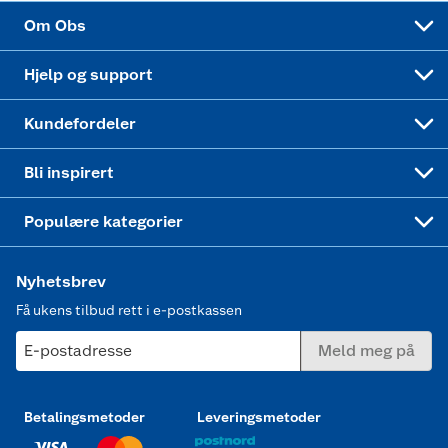
Sponsorvirksomhet
Cookies
Coop Mastercard
Velg riktig barnesykkel
LEGO
Om Obs
Leveringstid
Coop bedriftskort
Oppskrifter
Høytrykkspyler
Hjelp og support
Min kake
Ukas 4 middagstilbud
Klær
Kundefordeler
Mer inspirasjon
Symaskin
Bli inspirert
Joggesko dame
Populære kategorier
Nyhetsbrev
Få ukens tilbud rett i e-postkassen
E-postadresse
Meld meg på
Betalingsmetoder
Leveringsmetoder