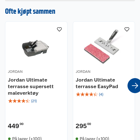
forlengbare verktøy og koster. 115-270 cm langt.
en omtale.
Ofte kjøpt sammen
JORDAN
JORDAN
Jordan Ultimate
Jordan Ultimate
terrasse supersett
terrasse EasyPad
maleverktøy
☆
☆
☆
☆
☆
(
4
)
☆
☆
☆
☆
☆
(
21
)
449
00
295
00
På lager (+100)
På lager (+100)