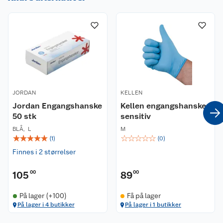
Om oss
Kontakt oss
Nyheter
Angre- og returrett
Våre butikker
Reklamasjon og garanti
Våre merkevarer
Ofte stilte spørsmål
JORDAN
KELLEN
Jordan Engangshanske
Kellen engangshansker
Coop kjeder
50 stk
Betalingsalternativer
sensitiv
BLÅ
,
L
M
☆
☆
☆
☆
☆
☆
☆
☆
☆
☆
Ledige stillinger
(
1
)
(
0
)
Leveringsalternativer
Åpent kjøp
Finnes i 2 størrelser
Bærekraft
Pakkesporing
Coop medlem
105
00
89
00
Sikkerhetsdatablad
Sikkerhetsdatablad
Retur av el-avfall
Trampoline
På lager (+100)
Få på lager
På lager i 4 butikker
På lager i 1 butikker
Samvirkelag
Kjøpsvilkår
Klikk og hent
Festdrakter til hele familien
Hagemøbler og utemøbler