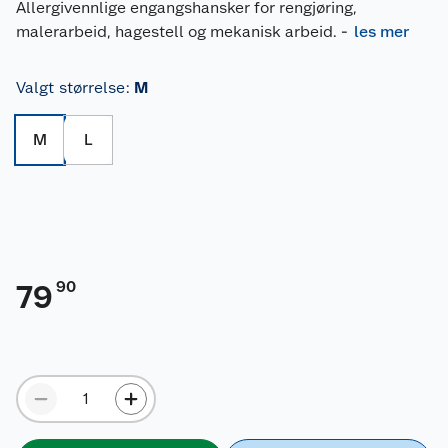
Allergivennlige engangshansker for rengjøring,
malerarbeid, hagestell og mekanisk arbeid.
-
les mer
Valgt størrelse
:
M
M
L
90
79