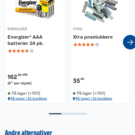
ENERGIZER
XTRA
Energizer® AAA
Xtra poselukkere
batterier 24 pk.
☆
☆
☆
☆
☆
(
1
)
☆
☆
☆
☆
☆
(
1
)
stk
162
90
35
40
(
6
per stykk
)
79
På lager (+100)
På lager (+100)
På lager i 32 butikker
På lager i 32 butikker
Andre alternativer
Kundeservice