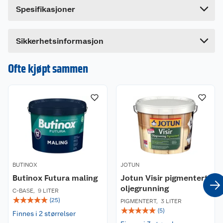
Bredde
9.8 cm
Spesifikasjoner
H317
Kan utløse en allergisk hudreaksjon.
Spesialmalingen gir en hurtigherdene og klebefri
Skadelig, med langtidsvirkning, for liv i
H412
overflate for dører og vinduer som skal lukkes og
vann.
åpnes.
Sikkerhetsinformasjon
Ofte kjøpt sammen
BUTINOX
JOTUN
Butinox Futura maling
Jotun Visir pigmentert
oljegrunning
C-BASE
,
9 LITER
☆
☆
☆
☆
☆
(
25
)
PIGMENTERT
,
3 LITER
☆
☆
☆
☆
☆
(
5
)
Finnes i 2 størrelser