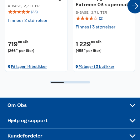
Extreme 03 supermatt
A-BASE
,
2,7 LITER
Coop kjeder
Betalingsalternativer
☆
☆
☆
☆
☆
(
25
)
B-BASE
,
2,7 LITER
☆
☆
☆
☆
☆
(
2
)
Finnes i 2 størrelser
Ledige stillinger
Leveringsalternativer
Åpent kjøp
Finnes i 3 størrelser
Bærekraft
Pakkesporing
Coop medlem
stk
stk
719
00
1 229
00
(
266
per liter
)
(
455
per liter
)
30
19
Sikkerhetsdatablad
Sikkerhetsdatablad
Retur av el-avfall
Trampoline
På lager i 6 butikker
På lager i 3 butikker
Samvirkelag
Kjøpsvilkår
Klikk og hent
Festdrakter til hele familien
Hagemøbler og utemøbler
Virksomheten
Personvern
Matvaregaranti
Alt til grillsesongen
Sykler og sykkelutstyr
Sponsorvirksomhet
Cookies
Coop Mastercard
Velg riktig barnesykkel
LEGO
Om Obs
Leveringstid
Coop bedriftskort
Oppskrifter
Høytrykkspyler
Hjelp og support
Min kake
Ukas 4 middagstilbud
Klær
Kundefordeler