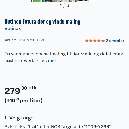
1
/
6
Butinox Futura dør og vindu maling
Butinox
Art nr: 7031157809188
☆
☆
☆
☆
☆
2
omtaler
En vanntynnet spesialmaling til dør, vindu og detaljer av
høvlet treverk.
-
les mer
stk
00
279
(
410
per liter
)
29
Velg farge
Søk:
f.eks. "hvit", eller NCS fargekode "1006-Y26R"