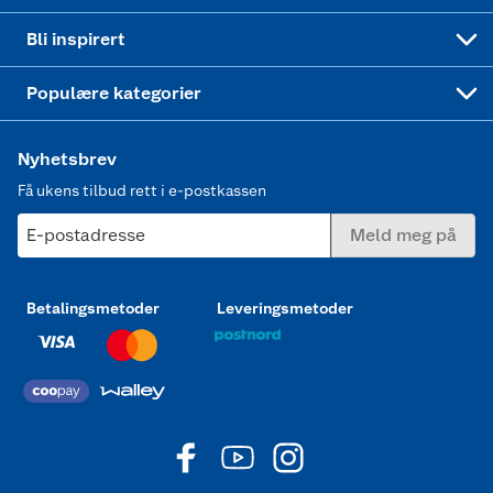
Mer inspirasjon
Symaskin
Bli inspirert
Joggesko dame
Populære kategorier
Nyhetsbrev
Få ukens tilbud rett i e-postkassen
E-postadresse
Meld meg på
Betalingsmetoder
Leveringsmetoder