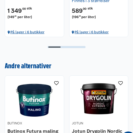
Finnes i 3 størrelser
stk
stk
1 349
00
589
00
(
149
per liter
)
(
196
per liter
)
89
33
På lager i 6 butikker
På lager i 6 butikker
Andre alternativer
Kundeservice
Om oss
Kontakt oss
Nyheter
Angre- og returrett
Våre butikker
Reklamasjon og garanti
BUTINOX
JOTUN
Våre merkevarer
Ofte stilte spørsmål
Butinox Futura maling
Jotun Drygolin Nordic