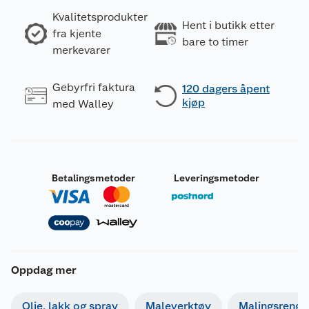
Kvalitetsprodukter
Hent i butikk etter
fra kjente
bare to timer
merkevarer
Gebyrfri faktura
120 dagers åpent
kjøp
med Walley
Betalingsmetoder
Leveringsmetoder
Oppdag mer
Olje, lakk og spray
Maleverktøy
Malingsrengjø