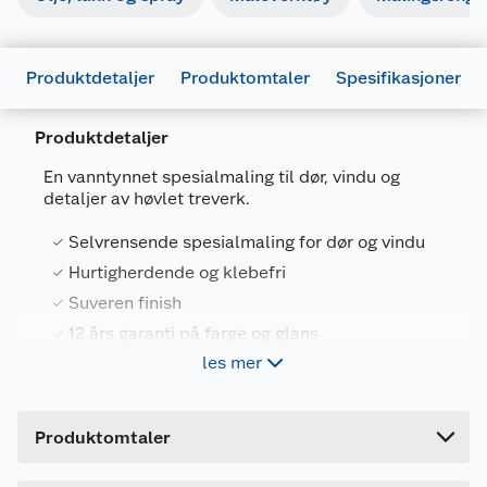
Produktdetaljer
Produktomtaler
Spesifikasjoner
Produktdetaljer
En vanntynnet spesialmaling til dør, vindu og
detaljer av høvlet treverk.
Generelt
Artikkelnummer
7031157809188
Selvrensende spesialmaling for dør og vindu
Leverandørens artikkelnummer
6VWMCNARJ
Hurtigherdende og klebefri
Suveren finish
Størrelse
0.68 L
12 års garanti på farge og glans
Forpakningsmål
les mer
Bruttovekt
0.806 kg
Butinox Futura Selvrensende Dør og Vindu maling
Høyde
12.8 cm
gir suveren finish og 12 års garanti på farge og
Merking
Produktomtaler
glans. Dette gir langvarig nymalt og rent
Lengde
9.8 cm
utseende, samt effektiv beskyttelse mot sopp og
Fareutsagn
alger.