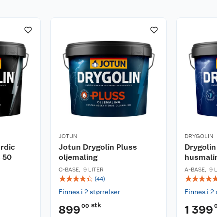
JOTUN
DRYGOLIN
rdic
Jotun Drygolin Pluss
Drygolin
 50
oljemaling
husmali
C-BASE
,
9 LITER
A-BASE
,
9 
☆
☆
☆
☆
☆
☆
☆
☆
☆
(
44
)
Finnes i 2 størrelser
Finnes i 2 
stk
00
899
1 399