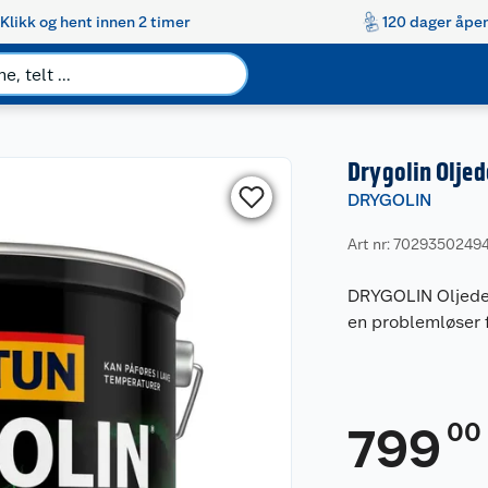
Klikk og hent innen 2 timer
120 dager åpen
Drygolin Olje
DRYGOLIN
Art nr: 7029350249
DRYGOLIN Oljedek
en problemløser f
00
799