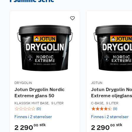
DRYGOLIN
JOTUN
Jotun Drygolin Nordic
Jotun Drygolin No
Extreme glans 50
Extreme oljeglans
KLASSISK HVIT BASE
,
9 LITER
C-BASE
,
9 LITER
☆
☆
☆
☆
☆
☆
☆
☆
☆
☆
(
0
)
(
9
)
Finnes i 2 størrelser
Finnes i 2 størrelser
stk
stk
00
00
2 290
2 290