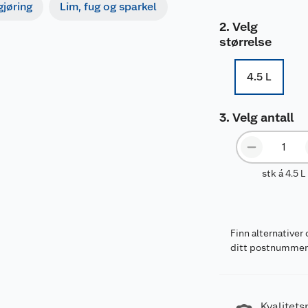
gjøring
Lim, fug og sparkel
Velg
størrelse
4.5 L
Velg antall
stk á 4.5 L
Finn alternativer 
ditt postnumme
Kvalitets