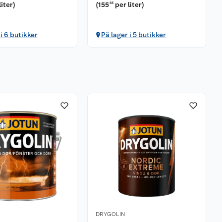
liter
)
(
155
per liter
)
44
 i 6 butikker
På lager i 5 butikker
DRYGOLIN