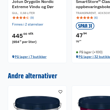
Jotun Drygolin Nordic
SmartStore™ Class
Extreme Vindu og Dør
oppbevaringsbok
GUL
,
0,68 LITER
TRANSPARENT
,
40X30X
☆
☆
☆
☆
☆
☆
☆
☆
☆
☆
(
9
)
(
6
)
Finnes i 2 størrelser
SPAR 31
stk
94
47
00
445
90
(
654
per liter
)
79
41
På lager (+100)
På lager i 7 butikker
På lager i 32 butikk
Andre alternativer