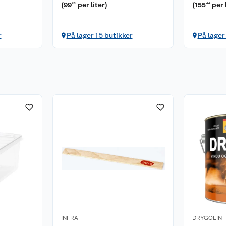
(
99
per liter
)
(
155
per 
89
44
r
På lager i 5 butikker
På lager
INFRA
DRYGOLIN