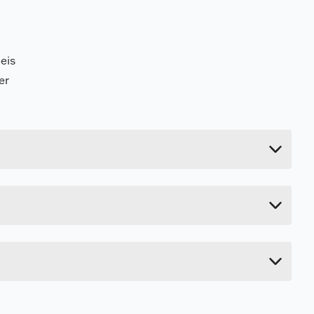
eis
er
5.331 kg
21 cm
21.5 cm
r dersom dette enkelt lar seg gjøre. Fortsett
21.5 cm