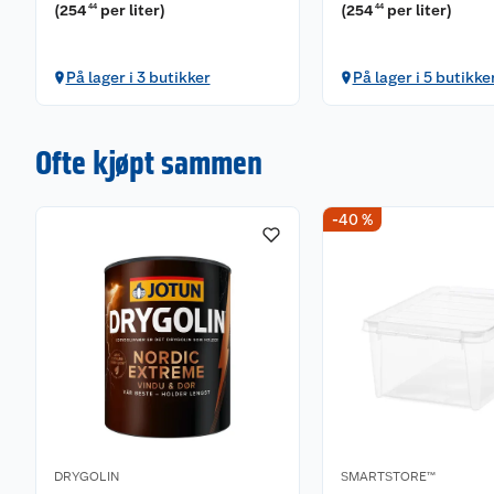
(
254
per liter
)
(
254
per liter
)
44
44
På lager i 3 butikker
På lager i 5 butikke
Ofte kjøpt sammen
-40 %
DRYGOLIN
SMARTSTORE™