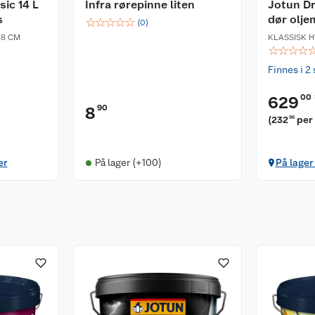
ic 14 L
Infra rørepinne liten
Jotun Dr
s
dør olje
☆
☆
☆
☆
☆
(
0
)
18 CM
KLASSISK H
☆
☆
☆
☆
Finnes i 2 
00
629
90
8
(
232
per 
96
er
På lager (+100)
På lager 