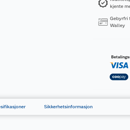
kjente m
Gebyrfri
Walley
r som påvirkes dersom disse er kjent.> ved langvarig eller 
k til faren>.
Betaling
.
es etiketten før bruk
mp/aerosoler.
sifikasjoner
Sikkerhetsinformasjon
av produktet.