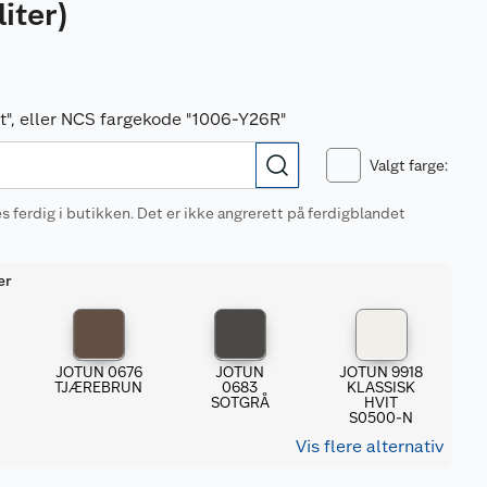
liter
)
vit", eller NCS fargekode "1006-Y26R"
Valgt farge
:
 ferdig i butikken. Det er ikke angrerett på ferdigblandet
er
5
JOTUN 0676
JOTUN
JOTUN 9918
TJÆREBRUN
0683
KLASSISK
SOTGRÅ
HVIT
S0500-N
Vis flere alternativ