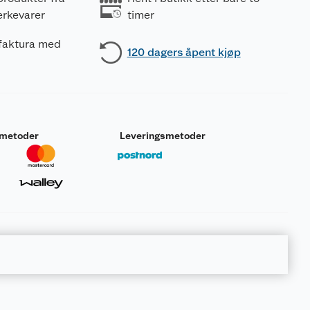
erkevarer
timer
 faktura med
120 dagers åpent kjøp
gjentatt eksponering <Angi opptaksvei dersom det med
smetoder
Leveringsmetoder