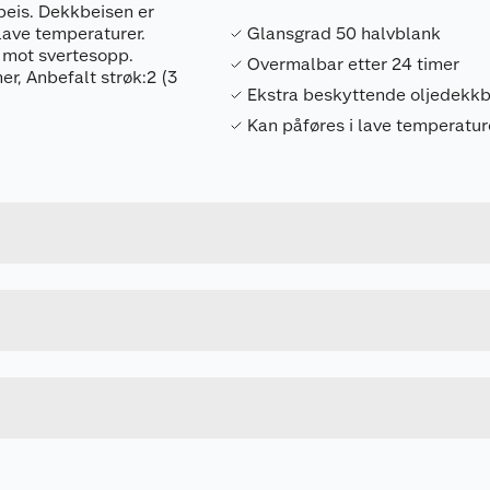
ebriller/ansiktsskjerm.
beis. Dekkbeisen er
 lave temperaturer.
Glansgrad 50 halvblank
 mot svertesopp.
Overmalbar etter 24 timer
er, Anbefalt strøk:2 (3
 / anvend våt kompress.
Ekstra beskyttende oljedekkb
Kan påføres i lave temperatur
egehjelp.
Forpakningsmål
7029350249481
Bruttovekt
egehjelp.
ør de brukes på nytt.
6X3MBSEQA
Høyde
4.5 L
Lengde
ktig med vann i flere minutter. Fjern eventuelle kontaktlinse
B-BASE
Bredde
ter.
 dette enkelt lar seg gjøre. Fortsett skyllingen.