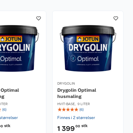
DRYGOLIN
 Optimal
Drygolin Optimal
ng
husmaling
LITER
HVIT-BASE
,
9 LITER
☆
☆
☆
☆
☆
☆
(
6
)
(
6
)
størrelser
Finnes i 2 størrelser
stk
stk
00
00
1 399