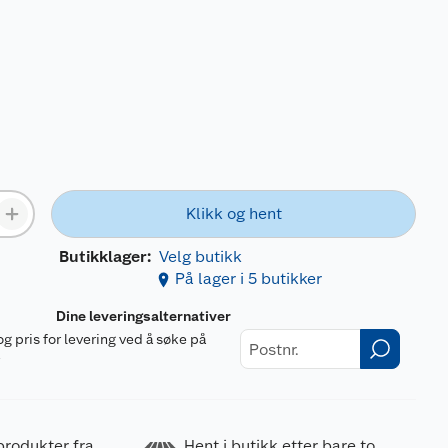
Klikk og hent
Butikklager:
Velg butikk
På lager i 5 butikker
Dine leveringsalternativer
og pris for levering ved å søke på
r
produkter fra
Hent i butikk etter bare to