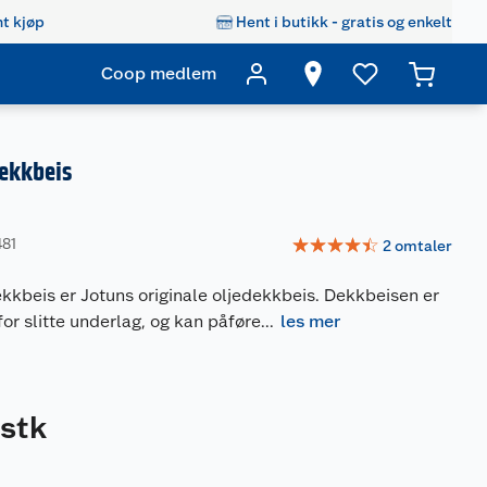
t kjøp
Hent i butikk - gratis og enkelt
Coop medlem
dekkbeis
☆
☆
☆
☆
☆
481
2
omtaler
kbeis er Jotuns originale oljedekkbeis. Dekkbeisen er
or slitte underlag, og kan påføre
...
les mer
stk