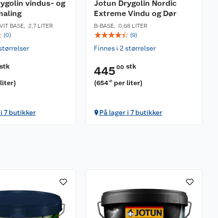
ygolin vindus- og
Jotun Drygolin Nordic
maling
Extreme Vindu og Dør
VIT BASE
,
2,7 LITER
B-BASE
,
0,68 LITER
☆
☆
☆
☆
☆
☆
(
0
)
(
9
)
størrelser
Finnes i 2 størrelser
stk
stk
00
445
liter
)
(
654
per liter
)
41
i 7 butikker
På lager i 7 butikker