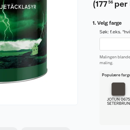
(
177
per 
56
Velg farge
Søk:
f.eks. "h
Malingen blandes
maling.
Populære farg
JOTUN 067
SETERBRUN