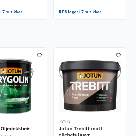
i 7 butikker
På lager i 7 butikker
JOTUN
 Oljedekkbeis
Jotun Trebitt matt
oljebeis lasyr