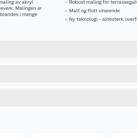
maling av akryl
Robust maling for terrassegul
reverk. Malingen er
Matt og flott utseende
n blandes i mange
Ny teknologi - slitesterk overf
Forpakningsmål
7031157809119
Bruttovekt
6VXMCNKVA
Høyde
9 L
Lengde
Bredde