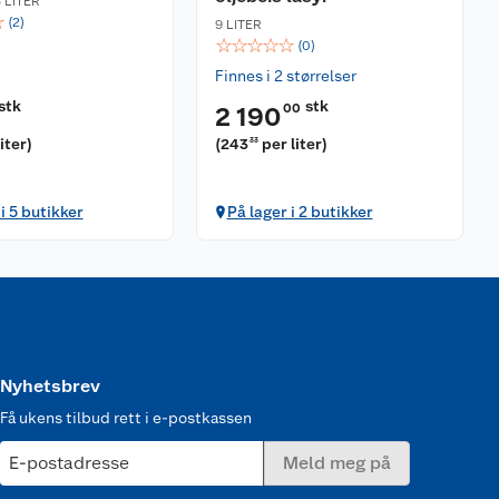
5 LITER
☆
(
2
)
9 LITER
☆
☆
☆
☆
☆
(
0
)
Finnes i 2 størrelser
stk
stk
00
2 190
liter
)
(
243
per liter
)
33
i 5 butikker
På lager i 2 butikker
Nyhetsbrev
Få ukens tilbud rett i e-postkassen
E-postadresse
Meld meg på