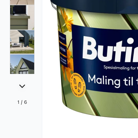
1
/
6