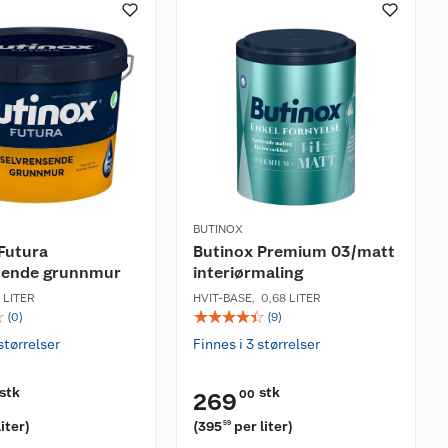
BUTINOX
Futura
Butinox Premium 03/matt
sende grunnmur
interiørmaling
7 LITER
HVIT-BASE
,
0,68 LITER
☆
☆
☆
☆
☆
☆
(
0
)
(
9
)
størrelser
Finnes i 3 størrelser
stk
stk
00
269
liter
)
(
395
per liter
)
59