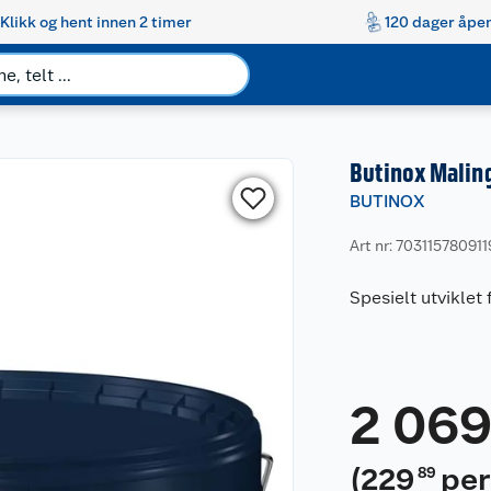
Klikk og hent innen 2 timer
120 dager åpen
Butinox Maling
BUTINOX
Art nr: 703115780911
Spesielt utviklet
2 06
(
229
per
89