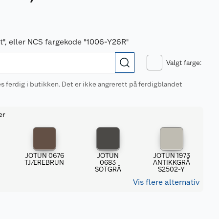
vit", eller NCS fargekode "1006-Y26R"
Valgt farge
:
 ferdig i butikken. Det er ikke angrerett på ferdigblandet
er
5
JOTUN 0676
JOTUN
JOTUN 1973
TJÆREBRUN
0683
ANTIKKGRÅ
SOTGRÅ
S2502-Y
Vis flere alternativ