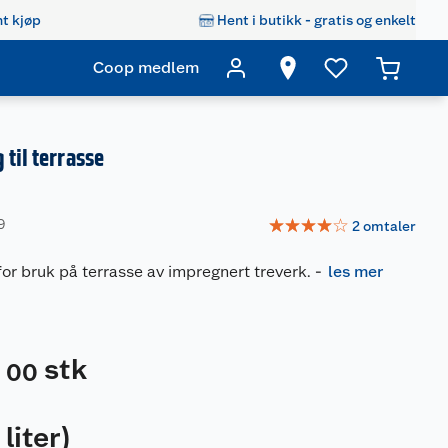
t kjøp
Hent i butikk - gratis og enkelt
Coop medlem
 til terrasse
☆
☆
☆
☆
☆
9
2
omtaler
 for bruk på terrasse av impregnert treverk.
-
les mer
stk
00
9
 liter
)