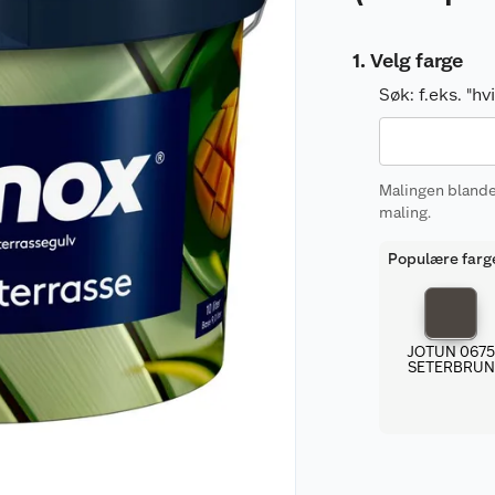
Velg farge
Søk:
f.eks. "h
Malingen blandes
maling.
Populære farg
JOTUN 067
SETERBRUN