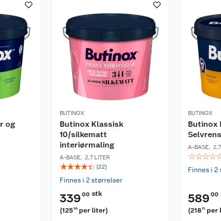
BUTINOX
BUTINOX
r og
Butinox Klassisk
Butinox 
10/silkematt
Selvren
interiørmaling
A-BASE
,
2,
☆
☆
☆
☆
A-BASE
,
2,7 LITER
☆
☆
☆
☆
☆
(
22
)
Finnes i 2 
Finnes i 2 størrelser
stk
00
00
339
589
(
125
per liter
)
(
218
per 
56
15