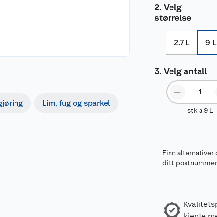
Velg
størrelse
2.7 L
9 L
Velg antall
gjøring
Lim, fug og sparkel
stk á 9 L
Finn alternativer 
ditt postnumme
Kvalitets
kjente m