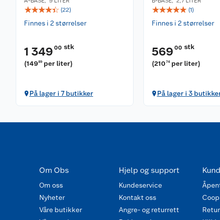
A-BASE
,
9 LITER
B-BASE
,
2,7 LITER
☆
☆
☆
☆
☆
☆
☆
☆
☆
☆
(
22
)
(
1
)
Finnes i 2 størrelser
Finnes i 2 størrelser
stk
stk
00
00
1 349
569
(
149
per liter
)
(
210
per liter
)
89
74
På lager i 7 butikker
På lager i 3 butikke
Om Obs
Hjelp og support
Kund
Om oss
Kundeservice
Åpent
Nyheter
Kontakt oss
Coop
Våre butikker
Angre- og returrett
Retur 