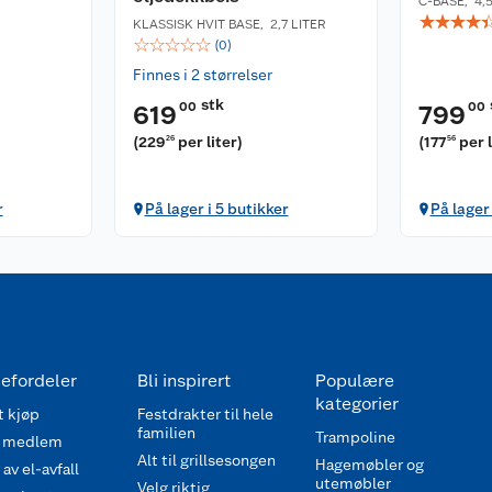
C-BASE
,
4,
☆
☆
☆
☆
KLASSISK HVIT BASE
,
2,7 LITER
☆
☆
☆
☆
☆
(
0
)
Finnes i 2 størrelser
stk
00
00
619
799
(
229
per liter
)
(
177
per 
26
56
r
På lager i 5 butikker
På lager 
efordeler
Bli inspirert
Populære
kategorier
 kjøp
Festdrakter til hele
familien
Trampoline
 medlem
Alt til grillsesongen
Hagemøbler og
av el-avfall
utemøbler
Velg riktig