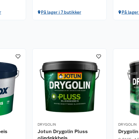
r
På lager i 7 butikker
På lager 
DRYGOLIN
DRYGOLIN
eis
Jotun Drygolin Pluss
Drygolin
oljedekkbeis