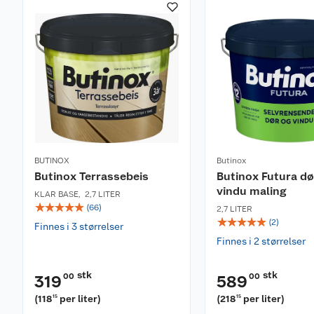
BUTINOX
Butinox
Butinox Terrassebeis
Butinox Futura dø
vindu maling
KLAR BASE
,
2,7 LITER
☆
☆
☆
☆
☆
(
66
)
2,7 LITER
☆
☆
☆
☆
☆
(
2
)
Finnes i 3 størrelser
Finnes i 2 størrelser
stk
stk
00
00
319
589
(
118
per liter
)
(
218
per liter
)
15
15