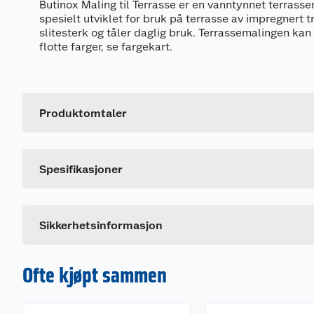
Butinox Maling til Terrasse er en vanntynnet terrasse
spesielt utviklet for bruk på terrasse av impregnert t
slitesterk og tåler daglig bruk. Terrassemalingen ka
flotte farger, se fargekart.
Generelt
Artikkelnummer
Leverandørens artikkelnummer
Produktomtaler
Størrelse
Merking
Spesifikasjoner
Fareutsagn
H412
Skadelig, med langtidsvirkning, for liv i vann.
Sikkerhetsinformasjon
Ofte kjøpt sammen