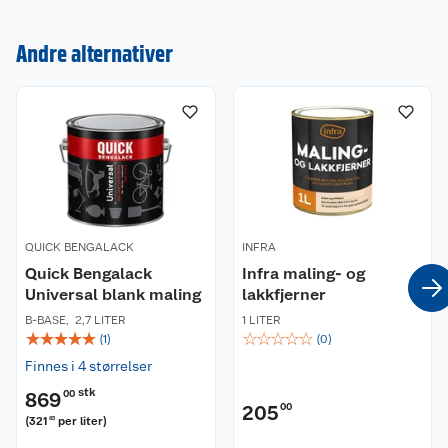
Andre alternativer
Kundeservice
Om oss
Kontakt oss
Nyheter
Angre- og returrett
Våre butikker
Reklamasjon og garanti
Våre merkevarer
Ofte stilte spørsmål
QUICK BENGALACK
INFRA
Quick Bengalack
Infra maling- og
Coop kjeder
Universal blank maling
Betalingsalternativer
lakkfjerner
B-BASE
,
2,7 LITER
1 LITER
☆
☆
☆
☆
☆
☆
☆
☆
☆
☆
Ledige stillinger
(
1
)
(
0
)
Leveringsalternativer
Åpent kjøp
Finnes i 4 størrelser
Bærekraft
Pakkesporing
Coop medlem
stk
869
00
205
00
(
321
per liter
)
85
Sikkerhetsdatablad
Sikkerhetsdatablad
Retur av el-avfall
Trampoline