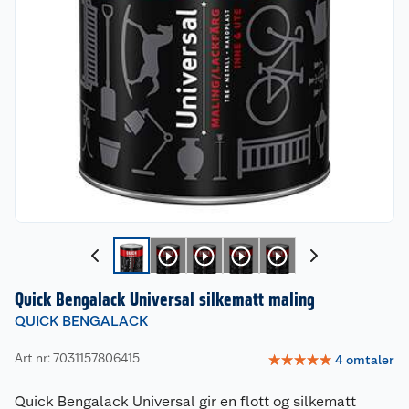
Quick Bengalack Universal silkematt maling
QUICK BENGALACK
Art nr: 7031157806415
☆
☆
☆
☆
☆
4
omtaler
Quick Bengalack Universal gir en flott og silkematt