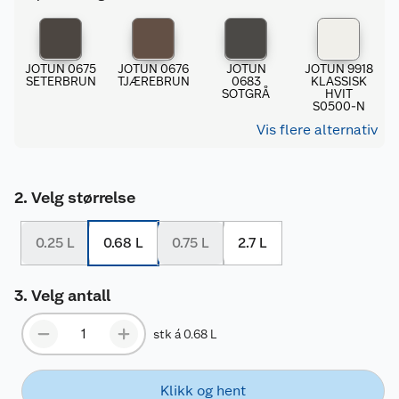
JOTUN 0675
JOTUN 0676
JOTUN
JOTUN 9918
SETERBRUN
TJÆREBRUN
0683
KLASSISK
SOTGRÅ
HVIT
S0500-N
Vis flere alternativ
Velg størrelse
0.25 L
0.68 L
0.75 L
2.7 L
Velg antall
stk á 0.68 L
Klikk og hent