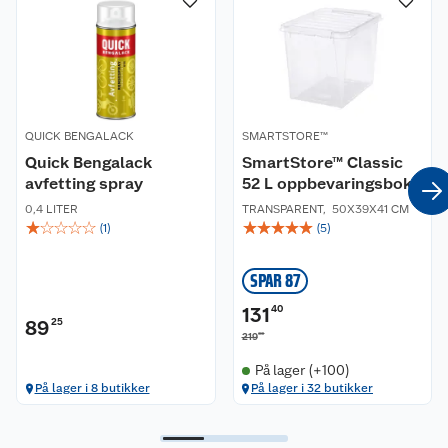
QUICK BENGALACK
SMARTSTORE™
Quick Bengalack
SmartStore™ Classic
avfetting spray
52 L oppbevaringsboks
0,4 LITER
TRANSPARENT
,
50X39X41 CM
☆
☆
☆
☆
☆
☆
☆
☆
☆
☆
(
1
)
(
5
)
SPAR 87
131
40
89
25
00
219
På lager (+100)
På lager i 8 butikker
På lager i 32 butikker