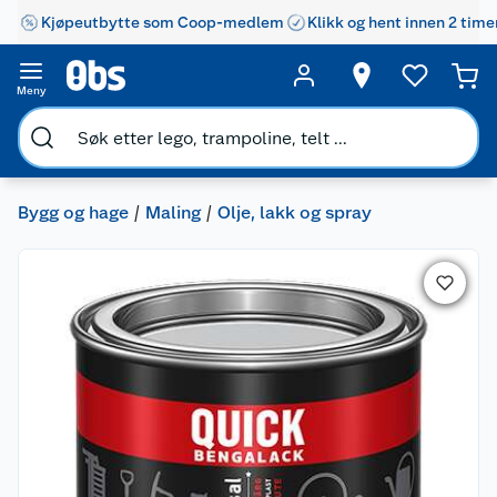
Kjøpeutbytte som Coop-medlem
Klikk og hent innen 2 time
Meny
Bygg og hage
Maling
Olje, lakk og spray