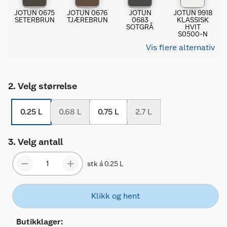
JOTUN 0675
JOTUN 0676
JOTUN
JOTUN 9918
SETERBRUN
TJÆREBRUN
0683
KLASSISK
SOTGRÅ
HVIT
S0500-N
Vis flere alternativ
Velg størrelse
0.25 L
0.68 L
0.75 L
2.7 L
Velg antall
stk á 0.25 L
Klikk og hent
Butikklager: