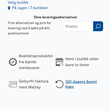
Velg butikk
På lager i 7 butikker
Dine leveringsalternativer
Finn alternativer og pris for
levering ved å søke på ditt
postnummer
Kvalitetsprodukter
Merking
Hent i butikk etter
fra kjente
bare to timer
merkevarer
Gebyrfri faktura
120 dagers åpent
kjøp
med Walley
Fareutsagn
H226
Brannfarlig væske og damp.
H336
Kan forårsake døsighet eller svimmelhet.