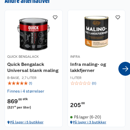
Andre alternativer
Kundeservice
Om oss
Kontakt oss
Nyheter
Angre- og returrett
Våre butikker
Reklamasjon og garanti
Våre merkevarer
Ofte stilte spørsmål
QUICK BENGALACK
INFRA
Quick Bengalack
Infra maling- og
Universal blank maling
Coop kjeder
lakkfjerner
Betalingsalternativer
B-BASE
,
2,7 LITER
1 LITER
☆
☆
☆
☆
☆
☆
☆
☆
☆
☆
(
1
)
(
0
)
Ledige stillinger
Leveringsalternativer
Åpent kjøp
Finnes i 4 størrelser
Bærekraft
Pakkesporing
Coop medlem
stk
869
00
205
00
(
321
per liter
)
85
Sikkerhetsdatablad
Sikkerhetsdatablad
Retur av el-avfall
Trampoline
På lager (6-20)
På lager i 5 butikker
På lager i 3 butikker
Samvirkelag
Kjøpsvilkår
Klikk og hent
Festdrakter til hele familien
Hagemøbler og utemøbler