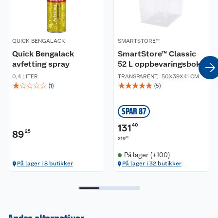
QUICK BENGALACK
SMARTSTORE™
Quick Bengalack
SmartStore™ Classic
avfetting spray
52 L oppbevaringsboks
0,4 LITER
TRANSPARENT
,
50X39X41 CM
☆
☆
☆
☆
☆
☆
☆
☆
☆
☆
(
1
)
(
5
)
SPAR 87
131
40
89
25
00
219
På lager (+100)
På lager i 8 butikker
På lager i 32 butikker