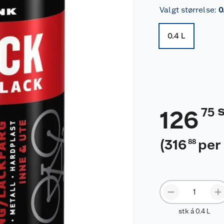
Valgt størrelse
:
0
0.4 L
75
126
(
316
per 
88
stk á 0.4 L