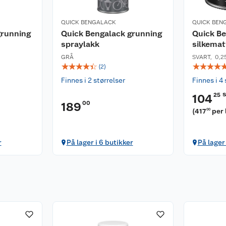
QUICK BENGALACK
QUICK BEN
grunning
Quick Bengalack grunning
Quick Be
spraylakk
silkemat
GRÅ
SVART
,
0,2
☆
☆
☆
☆
☆
☆
☆
☆
☆
(
2
)
Finnes i 2 størrelser
Finnes i 4 
25
104
00
189
(
417
per 
00
r
På lager i 6 butikker
På lager 