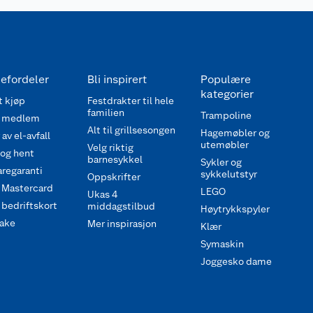
efordeler
Bli inspirert
Populære
kategorier
 kjøp
Festdrakter til hele
familien
Trampoline
 medlem
Alt til grillsesongen
Hagemøbler og
av el-avfall
utemøbler
Velg riktig
 og hent
barnesykkel
Sykler og
regaranti
sykkelutstyr
Oppskrifter
 Mastercard
LEGO
Ukas 4
bedriftskort
middagstilbud
Høytrykkspyler
ake
Mer inspirasjon
Klær
Symaskin
Joggesko dame