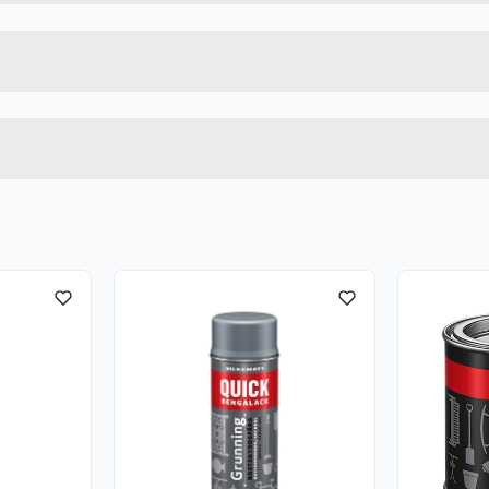
0.4 L
Lengde
ktig med vann i flere minutter. Fjern eventuelle kontaktlinse
HVIT
Bredde
øyere enn 50 °C /122 °F.
 et godt ventilert sted.