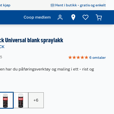
t kjøp
Hent i butikk - gratis og enkelt
Coop medlem
ck Universal blank spraylakk
CK
☆
☆
☆
☆
☆
25
6
omtaler
 har du påføringsverktøy og maling i ett - rist og
+
6