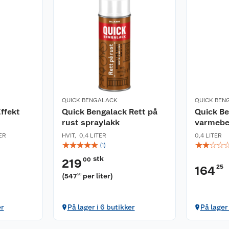
QUICK BENGALACK
QUICK BEN
ffekt
Quick Bengalack Rett på
Quick B
rust spraylakk
varmebe
TER
HVIT
,
0,4 LITER
0,4 LITER
☆
☆
☆
☆
☆
☆
☆
☆
☆
(
1
)
stk
00
219
25
164
(
547
per liter
)
50
er
På lager i 6 butikker
På lager 