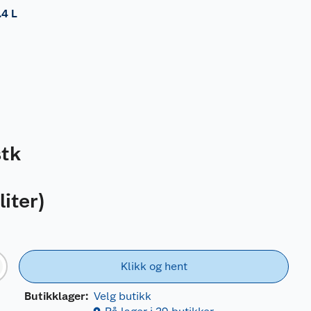
.4 L
stk
liter
)
Klikk og hent
Butikklager:
Velg butikk