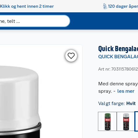
Klikk og hent innen 2 timer
120 dager åpen
Quick Bengala
QUICK BENGALA
Art nr: 70311578061
Med denne sprayen
spray.
-
les mer
Valgt farge
:
Hvit