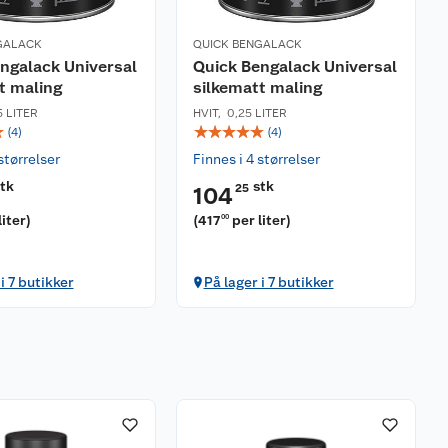
GALACK
QUICK BENGALACK
ngalack Universal
Quick Bengalack Universal
t maling
silkematt maling
5 LITER
HVIT
,
0,25 LITER
☆
☆
☆
☆
☆
☆
(
4
)
(
4
)
størrelser
Finnes i 4 størrelser
stk
stk
25
104
liter
)
(
417
per liter
)
00
i 7 butikker
På lager i 7 butikker