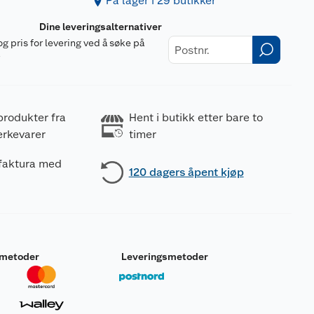
På lager i 29 butikker
Dine leveringsalternativer
og pris for levering ved å søke på
r
produkter fra
Hent i butikk etter bare to
erkevarer
timer
 faktura med
120 dagers åpent kjøp
smetoder
Leveringsmetoder