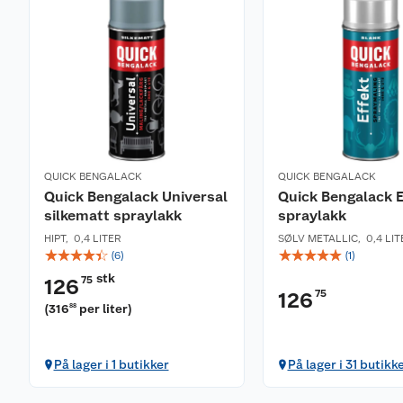
QUICK BENGALACK
QUICK BENGALACK
Quick Bengalack Universal
Quick Bengalack E
silkematt spraylakk
spraylakk
HIPT
,
0,4 LITER
SØLV METALLIC
,
0,4 LI
☆
☆
☆
☆
☆
☆
☆
☆
☆
☆
(
6
)
(
1
)
stk
75
126
75
126
(
316
per liter
)
88
På lager i 1 butikker
På lager i 31 butikk