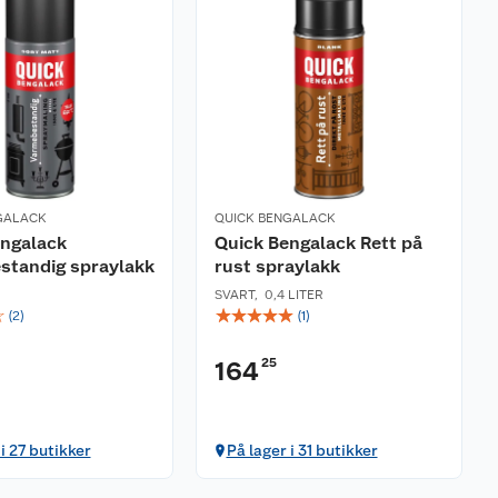
GALACK
QUICK BENGALACK
engalack
Quick Bengalack Rett på
standig spraylakk
rust spraylakk
SVART
,
0,4 LITER
☆
☆
☆
☆
☆
☆
(
2
)
(
1
)
25
164
i 27 butikker
På lager i 31 butikker