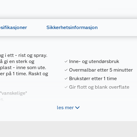
varming.
sifikasjoner
Sikkerhetsinformasjon
r som påvirkes dersom disse er kjent.> ved langvarig eller 
 ett - rist og spray.
k til faren>.
å gi en sterk og
Inne- og utendørsbruk
dplast - inne som ute.
Overmalbar etter 5 minutter
er på 1 time. Raskt og
Brukstørr etter 1 time
Gir flott og blank overflate
es etiketten før bruk
"vanskelige"
 flamme/varme overflater. — Røyking forbudt.
s.
res eller brennes, selv ikke etter bruk.
les mer
Forpakningsmål
mp/aerosoler.
7031157806125
Bruttovekt
 ventilert område.
6A9011APA
Høyde
ebriller/ansiktsskjerm.