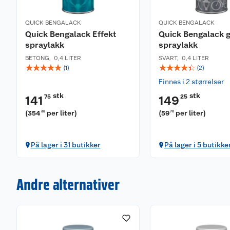
QUICK BENGALACK
QUICK BENGALACK
Quick Bengalack Effekt
Quick Bengalack 
spraylakk
spraylakk
BETONG
,
0,4 LITER
SVART
,
0,4 LITER
☆
☆
☆
☆
☆
☆
☆
☆
☆
☆
(
1
)
(
2
)
Finnes i 2 størrelser
stk
stk
75
25
141
149
(
354
per liter
)
(
59
per liter
)
38
70
På lager i 31 butikker
På lager i 5 butikke
Andre alternativer