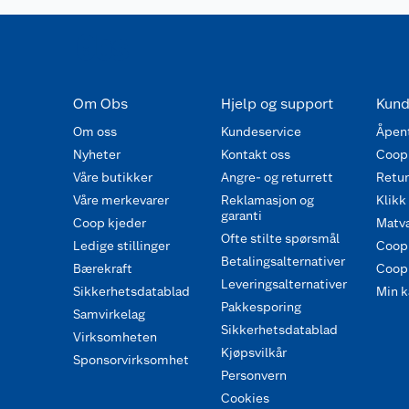
Om Obs
Hjelp og support
Kund
Om oss
Kundeservice
Åpent
Nyheter
Kontakt oss
Coop
Våre butikker
Angre- og returrett
Retur 
Våre merkevarer
Reklamasjon og
Klikk
garanti
Coop kjeder
Matva
Ofte stilte spørsmål
Ledige stillinger
Coop
Betalingsalternativer
Bærekraft
Coop 
Leveringsalternativer
Sikkerhetsdatablad
Min k
Pakkesporing
Samvirkelag
Sikkerhetsdatablad
Virksomheten
Kjøpsvilkår
Sponsorvirksomhet
Personvern
Cookies