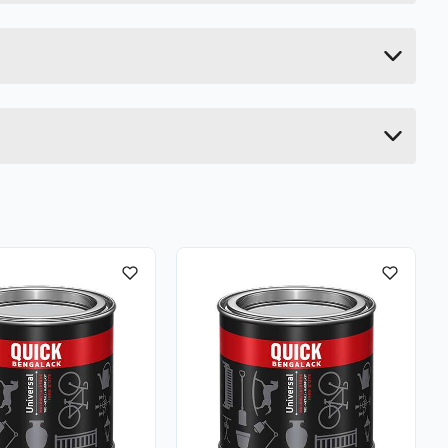
6.8 cm
r dersom dette enkelt lar seg gjøre. Fortsett
6.8 cm