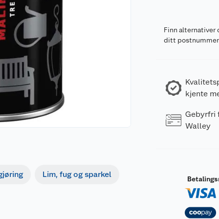
Finn alternativer 
ditt postnumme
Kvalitets
kjente m
Gebyrfri
Walley
gjøring
Lim, fug og sparkel
Betaling