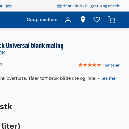
t kjøp
Hent i butikk - gratis og enkelt
Coop medlem
ck Universal blank maling
CK
☆
☆
☆
☆
☆
71
1
omtaler
ank overflate. Tåler tøff bruk både ute og inne.
-
les mer
stk
 liter
)