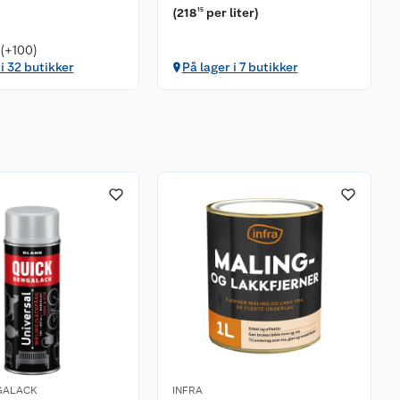
(
218
per liter
)
15
 (+100)
 i 32 butikker
På lager i 7 butikker
GALACK
INFRA