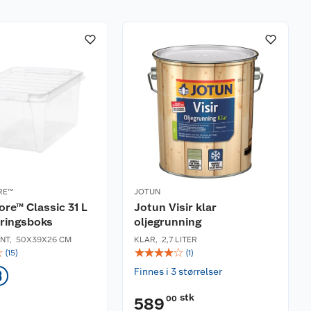
RE™
JOTUN
re™ Classic 31 L
Jotun Visir klar
ringsboks
oljegrunning
NT
,
50X39X26 CM
KLAR
,
2,7 LITER
☆
☆
☆
☆
☆
☆
(
15
)
(
1
)
Finnes i 3 størrelser
3
stk
00
589