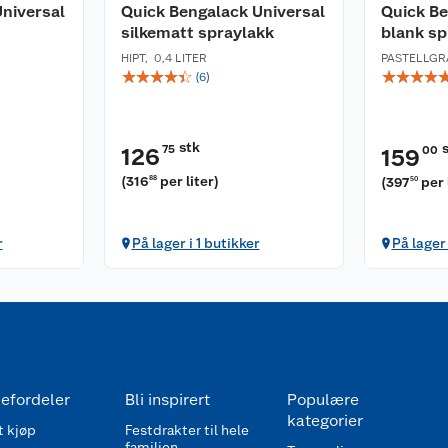
niversal
Quick Bengalack Universal
Quick Be
silkematt spraylakk
blank sp
HIPT
,
0,4 LITER
PASTELLGR
☆
☆
☆
☆
☆
☆
☆
☆
☆
(
6
)
stk
75
126
00
159
(
316
per liter
)
88
(
397
per 
50
r
På lager i 1 butikker
På lager 
efordeler
Bli inspirert
Populære
kategorier
 kjøp
Festdrakter til hele
familien