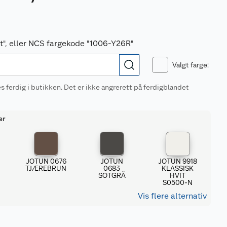
vit", eller NCS fargekode "1006-Y26R"
Valgt farge
:
 ferdig i butikken. Det er ikke angrerett på ferdigblandet
er
5
JOTUN 0676
JOTUN
JOTUN 9918
TJÆREBRUN
0683
KLASSISK
SOTGRÅ
HVIT
S0500-N
Vis flere alternativ