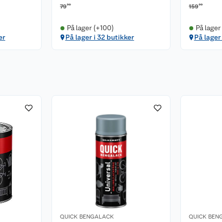
90
00
79
159
På lager (+100)
På lager
er
På lager i 32 butikker
På lager
QUICK BENGALACK
QUICK BEN