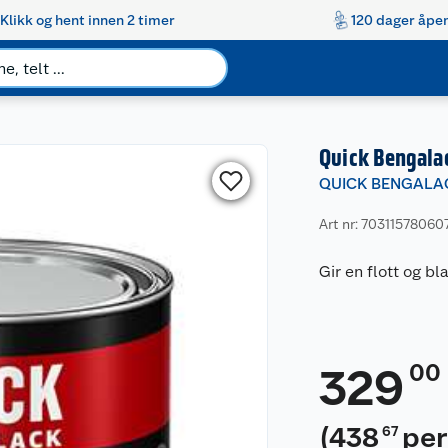
Klikk og hent innen 2 timer
120 dager åpen
Quick Bengala
QUICK BENGALA
Art nr: 70311578060
Gir en flott og bl
00
329
(
438
per
67