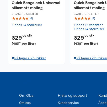
Quick Bengalack Universal
Quick Bengalack U
silkematt maling
silkematt maling
B-BASE
,
0,68 LITER
SVART
,
0,75 LITER
☆
☆
☆
☆
☆
☆
☆
☆
☆
☆
(
4
)
(
4
)
Finnes i 4 størrelser
Finnes i 6 varianter
Finnes i 4 størrelser
stk
stk
00
00
329
329
(
483
per liter
)
(
438
per liter
)
82
67
På lager i 6 butikker
På lager i 2 butikke
Om Obs
Hjelp og support
Kund
Om oss
Kundeservice
Åpent