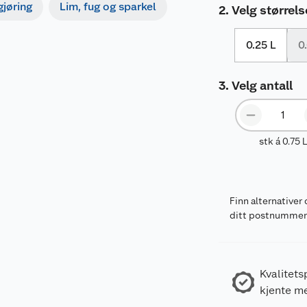
gjøring
Lim, fug og sparkel
Velg størrels
0.25 L
0
Velg antall
stk á 0.75 
Finn alternativer 
ditt postnumme
Kvalitets
kjente m