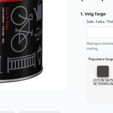
Velg farge
Søk:
f.eks. "h
Malingen blandes
maling.
Populære farg
JOTUN 067
SETERBRUN