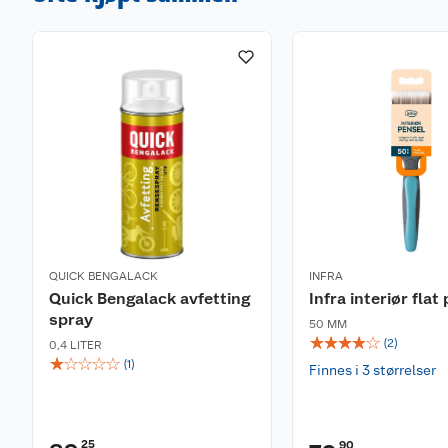
QUICK BENGALACK
INFRA
Quick Bengalack avfetting
Infra interiør flat
spray
50 MM
☆
☆
☆
☆
☆
(
2
)
0,4 LITER
☆
☆
☆
☆
☆
(
1
)
Finnes i 3 størrelser
25
90