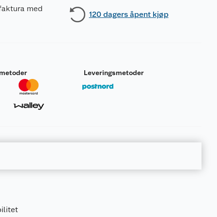
 faktura med
120 dagers åpent kjøp
smetoder
Leveringsmetoder
gjentatt eksponering <Angi opptaksvei dersom det med
ilitet