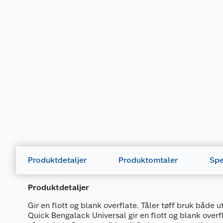
Merking
Produktdetaljer
Produktomtaler
Spe
Fareutsagn
H226
Brannfarlig væske og damp.
Produktdetaljer
H336
Kan forårsake døsighet eller svimmelhet.
Gir en flott og blank overflate. Tåler tøff bruk både u
Forårsaker organskader <eller angi alle organe
H372
Quick Bengalack Universal gir en flott og blank over
sikkerhet er at ingen andre opptaksveier er årsa