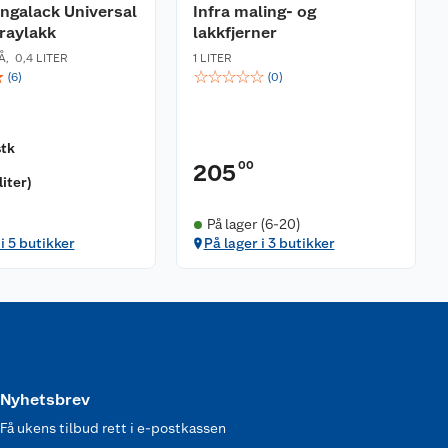
ngalack Universal
Infra maling- og
raylakk
lakkfjerner
Å
,
0,4 LITER
1 LITER
☆
☆
☆
☆
☆
☆
(
6
)
(
0
)
stk
00
205
liter
)
På lager (6-20)
i 5 butikker
På lager i 3 butikker
Nyhetsbrev
Få ukens tilbud rett i e-postkassen