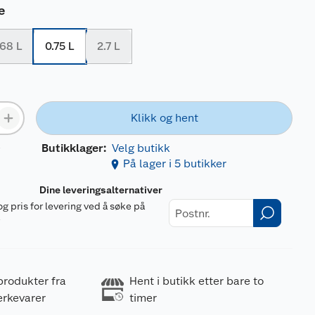
e
.68 L
0.75 L
2.7 L
Klikk og hent
L
Butikklager:
Velg butikk
På lager i 5 butikker
Dine leveringsalternativer
og pris for levering ved å søke på
r
produkter fra
Hent i butikk etter bare to
erkevarer
timer