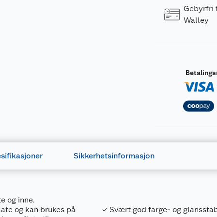
Gebyrfri
Walley
Betaling
sifikasjoner
Sikkerhetsinformasjon
te og inne.
r som påvirkes dersom disse er kjent.> ved langvarig eller 
flate og kan brukes på
Svært god farge- og glansstab
k til faren>.