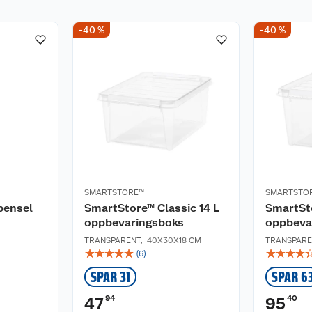
-40 %
-40 %
SMARTSTORE™
SMARTSTO
 pensel
SmartStore™ Classic 14 L
SmartSto
oppbevaringsboks
oppbeva
TRANSPARENT
,
40X30X18 CM
TRANSPARE
☆
☆
☆
☆
☆
☆
☆
☆
☆
(
6
)
SPAR 31
SPAR 6
94
40
47
95