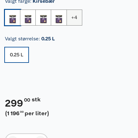
Valgt farge
:
Kirsebær
+
4
Valgt størrelse
:
0.25 L
0.25 L
stk
00
299
(
1 196
per liter
)
00