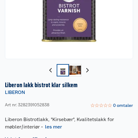
Liberon lakk bistrot klar silkem
LIBERON
Art nr: 3282391052838
☆
☆
☆
☆
☆
0
omtaler
Liberon Bistrotlakk, "Kirsebær", Kvalitetslakk for
møbler/interiør
-
les mer