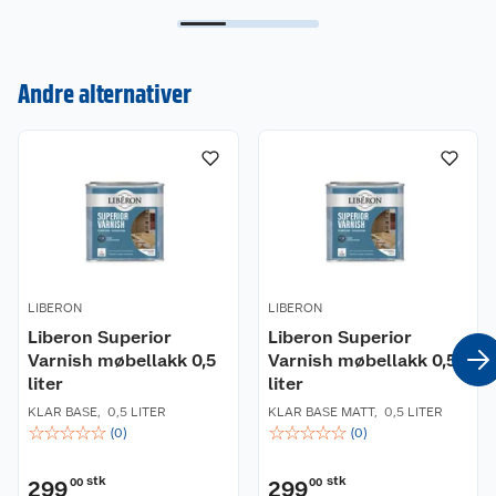
Andre alternativer
Kundeservice
Om oss
Kontakt oss
Nyheter
Angre- og returrett
Våre butikker
Reklamasjon og garanti
LIBERON
LIBERON
Våre merkevarer
Ofte stilte spørsmål
Liberon Superior
Liberon Superior
Varnish møbellakk 0,5
Varnish møbellakk 0,5
Coop kjeder
Betalingsalternativer
liter
liter
KLAR BASE
,
0,5 LITER
KLAR BASE MATT
,
0,5 LITER
Ledige stillinger
Leveringsalternativer
Åpent kjøp
☆
☆
☆
☆
☆
☆
☆
☆
☆
☆
(
0
)
(
0
)
Bærekraft
Pakkesporing
Coop medlem
stk
stk
299
00
299
00