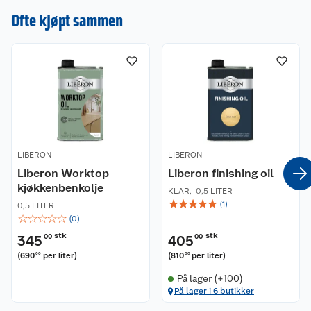
Gir laseringseffekt på malte flater. Ypperlig som
Ofte kjøpt sammen
toppstrøk over beis. Lakken er motstandsdyktig
overfor varme og væsker. Til innendørs bruk.
LIBERON
LIBERON
Liberon Worktop
Liberon finishing oil
kjøkkenbenkolje
KLAR
,
0,5 LITER
☆
☆
☆
☆
☆
(
1
)
0,5 LITER
☆
☆
☆
☆
☆
(
0
)
stk
stk
345
00
405
00
(
690
per liter
)
(
810
per liter
)
00
00
På lager (+100)
På lager i 6 butikker