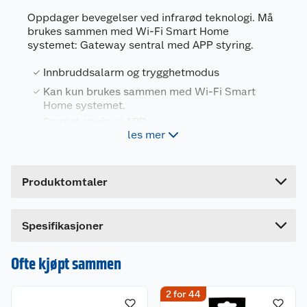
Oppdager bevegelser ved infrarød teknologi. Må
brukes sammen med Wi-Fi Smart Home
systemet: Gateway sentral med APP styring.
Generelt
Innbruddsalarm og trygghetmodus
Artikkelnummer
5709386832377
Kan kun brukes sammen med Wi-Fi Smart
Leverandørens artikkelnummer
83237
Home systemet.
Samlet styring i APP
Forpakningsmål
les mer
Bruttovekt
0.12 kg
No-Flame Wi-Fi bevegelsessensor bruker usynlig
Høyde
4.4 cm
infrarødt lys som gis av menneskekroppen. Når
Produktomtaler
sensoren er i alarmmodus, dersom et menneske
Lengde
15 cm
beveger seg innenfor sensorområdet, vil
Bredde
12.2 cm
bevegelsessensoren trådløst sende
Spesifikasjoner
sensorsignalet til verten.
Bevegelsessensoren kan brukes i to forskjellige
Ofte kjøpt sammen
moduser:
1. Innbruddsalarm: Alarm hvis det er bevegelser i
2 for 44
rommet.