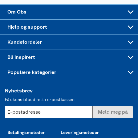
Sponsorvirksomhet
Cookies
Coop Mastercard
Velg riktig barnesykkel
LEGO
Om Obs
Leveringstid
Coop bedriftskort
Oppskrifter
Høytrykkspyler
Hjelp og support
Min kake
Ukas 4 middagstilbud
Klær
Kundefordeler
Mer inspirasjon
Symaskin
Bli inspirert
Joggesko dame
Populære kategorier
Nyhetsbrev
Få ukens tilbud rett i e-postkassen
E-postadresse
Meld meg på
Betalingsmetoder
Leveringsmetoder