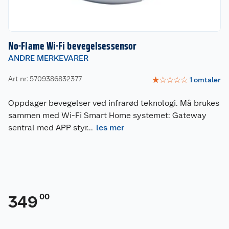
No-Flame Wi-Fi bevegelsessensor
ANDRE MERKEVARER
Art nr: 5709386832377
☆
☆
☆
☆
☆
1
omtaler
Oppdager bevegelser ved infrarød teknologi. Må brukes
sammen med Wi-Fi Smart Home systemet: Gateway
sentral med APP styr
...
les mer
00
349