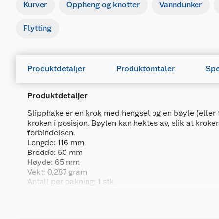
Kurver
Oppheng og knotter
Vanndunker
Flytting
Produktdetaljer
Produktomtaler
Spe
Produktdetaljer
Slipphake er en krok med hengsel og en bøyle (eller
kroken i posisjon. Bøylen kan hektes av, slik at kroke
forbindelsen.
Lengde: 116 mm
Bredde: 50 mm
Høyde: 65 mm
Vekt: 0,287 gram
Antall per pakning: 1 stk.
Leveres inkl. skruer.
Generelt
Materiale: stål.
Overflate: galvanisert.
Artikkelnummer