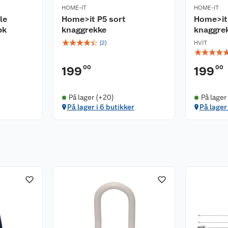
HOME-IT
HOME-IT
le
Home>it P5 sort
Home>it 
pk
knaggrekke
knaggre
☆
☆
☆
☆
☆
(
2
)
HVIT
☆
☆
☆
☆
00
00
199
199
På lager (+20)
På lager
På lager i 6 butikker
På lager 