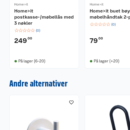
Home>it
Home>it
Home>it
Home>it buet bøy
postkasse-/møbellås med
møbelhåndtak 2-
3 nøkler
☆
☆
☆
☆
☆
(
0
)
☆
☆
☆
☆
☆
(
0
)
00
00
249
79
På lager (6-20)
På lager (+20)
Andre alternativer