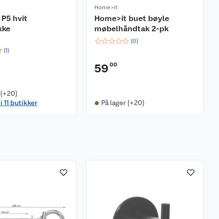
Home>it
P5 hvit
Home>it buet bøyle
kke
møbelhåndtak 2-pk
☆
☆
☆
☆
☆
(
0
)
☆
(
1
)
00
59
 (+20)
i 11 butikker
På lager (+20)