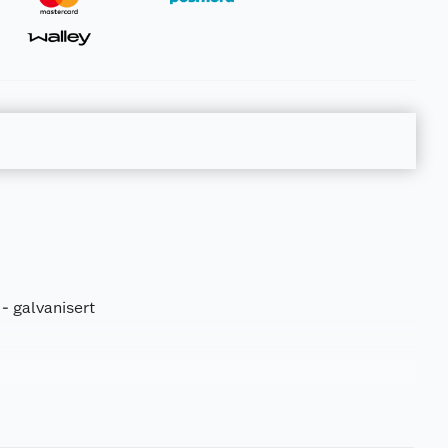
- galvanisert
0.28 kg