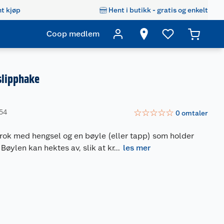
t kjøp
Hent i butikk - gratis og enkelt
Coop medlem
slipphake
☆
☆
☆
☆
☆
754
0
omtaler
krok med hengsel og en bøyle (eller tapp) som holder
 Bøylen kan hektes av, slik at kr
...
les mer