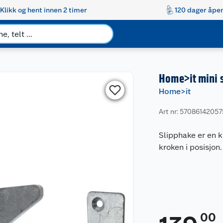
Klikk og hent innen 2 timer
120 dager åpen
Home>it mini 
Home>it
Art nr: 5708614205
Slipphake er en 
kroken i posisjon.
00