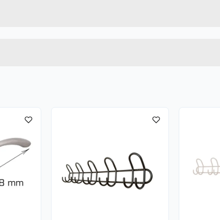
20575
Høyde
Lengde
u kjøper produktet får du invitasjon til å gi en omtale.
Bredde