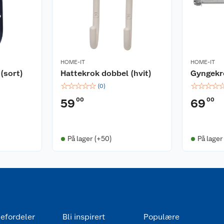
HOME-IT
HOME-IT
(sort)
Hattekrok dobbel (hvit)
Gyngekr
☆
☆
☆
☆
☆
☆
☆
☆
☆
(
0
)
00
00
59
69
På lager (+50)
På lager
efordeler
Bli inspirert
Populære