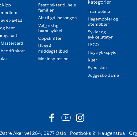
kategorier
 kjøp
Festdrakter til hele
familien
Trampoline
 medlem
Alt til grillsesongen
Hagemøbler og
av el-avfall
utemøbler
Velg riktig
 og hent
barnesykkel
Sykler og
regaranti
sykkelutstyr
Oppskrifter
 Mastercard
LEGO
Ukas 4
bedriftskort
middagstilbud
Høytrykkspyler
ake
Mer inspirasjon
Klær
Symaskin
Joggesko dame
Østre Aker vei 264, 0977 Oslo | Postboks 21 Haugenstua | Org