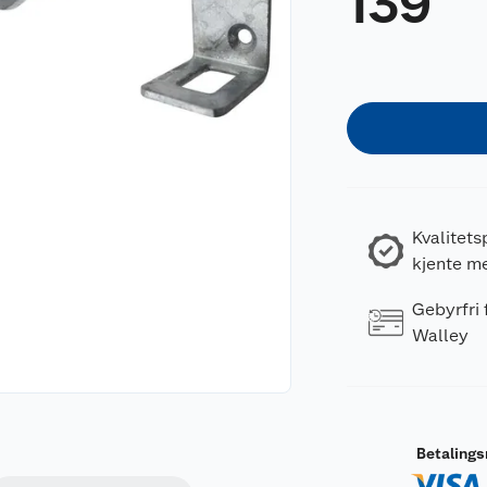
139
Kvalitets
kjente m
Gebyrfri
Walley
Betaling