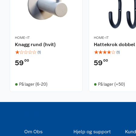
HOME-IT
HOME-IT
Knagg rund (hvit)
Hattekrok dobbel 
☆
☆
☆
☆
☆
☆
☆
☆
☆
☆
(
1
)
(
1
)
00
00
59
59
På lager (6-20)
På lager (+50)
Om Obs
Hjelp og support
Kund