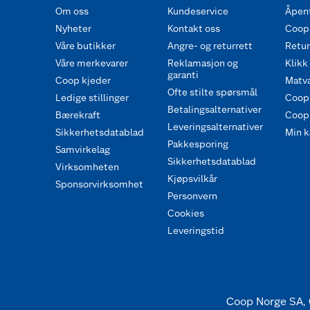
Om oss
Kundeservice
Åpent
Nyheter
Kontakt oss
Coop
Våre butikker
Angre- og returrett
Retur 
Våre merkevarer
Reklamasjon og
Klikk
garanti
Coop kjeder
Matva
Ofte stilte spørsmål
Ledige stillinger
Coop
Betalingsalternativer
Bærekraft
Coop 
Leveringsalternativer
Sikkerhetsdatablad
Min k
Pakkesporing
Samvirkelag
Sikkerhetsdatablad
Virksomheten
Kjøpsvilkår
Sponsorvirksomhet
Personvern
Cookies
Leveringstid
Coop Norge SA, 