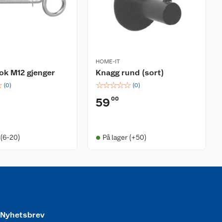
HOME-IT
ok M12 gjenger
Knagg rund (sort)
☆
☆
☆
☆
☆
☆
(
0
)
(
0
)
00
59
 (6-20)
På lager (+50)
Nyhetsbrev