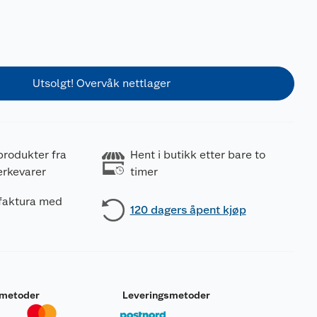
Utsolgt! Overvåk nettlager
produkter fra
Hent i butikk etter bare to
erkevarer
timer
 faktura med
120 dagers åpent kjøp
smetoder
Leveringsmetoder