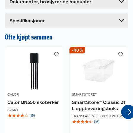
Dokumenter, brosjyrer og manualer
Farge: Hvit
Lengde
79 cm
Mål (L x D x H) 75 x 7 x 20 cm (inkl brakett).
Bredde
12.5 cm
Spesifikasjoner
Leveres med H-brakett og skruer til montering på
vegg.
Ofte kjøpt sammen
-40 %
CALOR
SMARTSTORE™
Calor BN350 skotørker
SmartStore™ Classic 31
L oppbevaringsboks
SVART
☆
☆
☆
☆
☆
(
19
)
TRANSPARENT
,
50X39X26 CM
☆
☆
☆
☆
☆
(
16
)