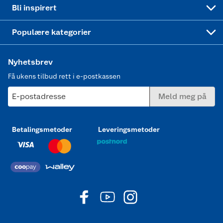
Mer inspirasjon
Symaskin
Bli inspirert
Joggesko dame
Populære kategorier
Nyhetsbrev
Få ukens tilbud rett i e-postkassen
E-postadresse
Meld meg på
Betalingsmetoder
Leveringsmetoder