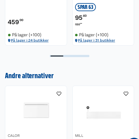
SPAR 63
95
40
459
00
00
159
På lager (+100)
På lager (+100)
På lager i 24 butikker
På lager i 31 butikker
Kundeservice
Andre alternativer
Om oss
Kontakt oss
Nyheter
Angre- og returrett
Våre butikker
Reklamasjon og garanti
Våre merkevarer
Ofte stilte spørsmål
CALOR
MILL