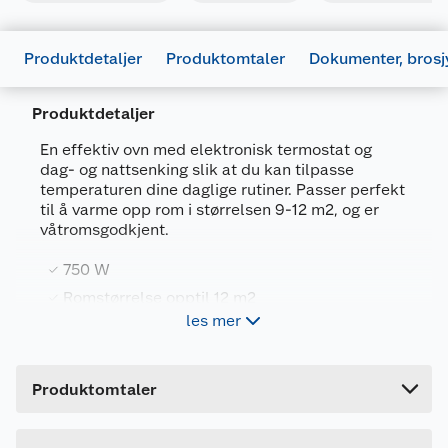
Produktdetaljer
Produktomtaler
Dokumenter, brosj
Produktdetaljer
En effektiv ovn med elektronisk termostat og
dag- og nattsenking slik at du kan tilpasse
temperaturen dine daglige rutiner. Passer perfekt
Generelt
til å varme opp rom i størrelsen 9-12 m2, og er
våtromsgodkjent.
Artikkelnummer
7090019825025
Leverandørens artikkelnummer
CA750LDN
750 W
Størrelse
Romstørrelse opptil 12 m2
750 W
les mer
Elektronisk temostat m/dag- & nattsenking
Farge
HVIT
IP24 - våtromsgodkjent
Forpakningsmål
Brukermanual
Produktomtaler
Bruttovekt
4.5 kg
997481_7090019825025_.pdf
Passer rom i størrelsen 9-12 m2
Høyde
26 cm
Last ned / vis datablad
IP24 - våtromsgodkjent