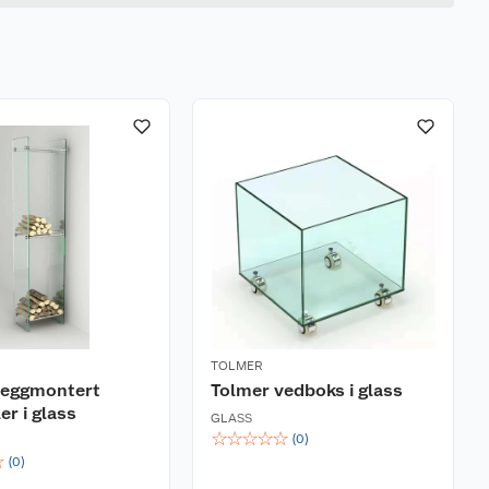
TOLMER
veggmontert
Tolmer vedboks i glass
er i glass
GLASS
☆
☆
☆
☆
☆
(
0
)
☆
(
0
)