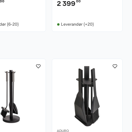
00
00
2 399
dør (6-20)
Leverandør (+20)
ADURO