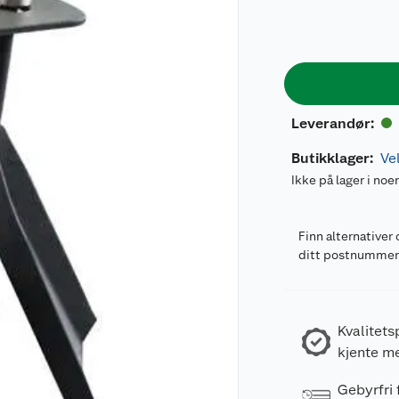
Leverandør
:
Butikklager:
Ve
Ikke på lager i noe
Finn alternativer 
ditt postnumme
Kvalitets
kjente m
Gebyrfri