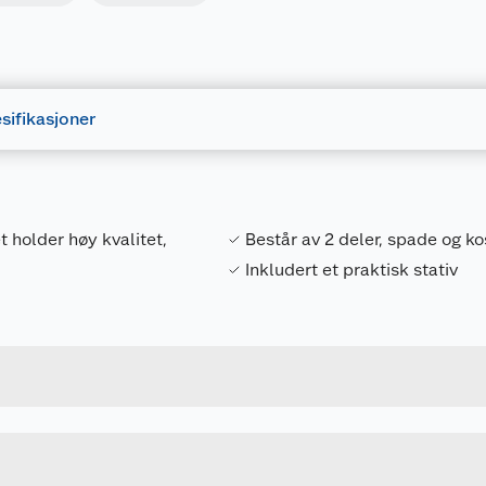
sifikasjoner
t holder høy kvalitet,
Består av 2 deler, spade og ko
Inkludert et praktisk stativ
Forpakningsmål
4025104806965
Bruttovekt
17343
Høyde
Lengde
u kjøper produktet får du invitasjon til å gi en omtale.
Bredde