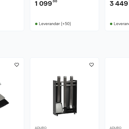
00
1 099
3 449
Leverandør (+50)
Leveran
ADURO
ADURO