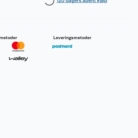
120 dagers åpent kjøp
smetoder
Leveringsmetoder