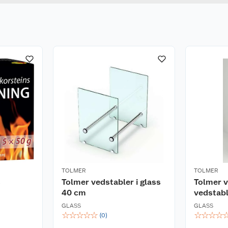
TOLMER
TOLMER
s
Tolmer vedstabler i glass
Tolmer 
40 cm
vedstabl
GLASS
GLASS
☆
☆
☆
☆
☆
☆
☆
☆
☆
(
0
)