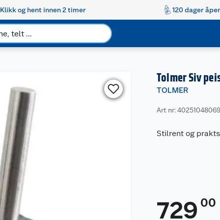
Klikk og hent innen 2 timer
120 dager åpen
Tolmer Siv pei
TOLMER
Art nr: 4025104806
Stilrent og prakt
00
729