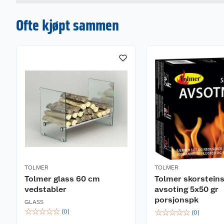
Ofte kjøpt sammen
TOLMER
TOLMER
Tolmer glass 60 cm
Tolmer skorstein
vedstabler
avsoting 5x50 gr
porsjonspk
GLASS
☆
☆
☆
☆
☆
☆
☆
☆
☆
☆
(
0
)
(
0
)