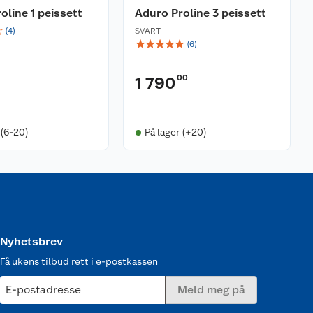
oline 1 peissett
Aduro Proline 3 peissett
☆
(
4
)
SVART
☆
☆
☆
☆
☆
(
6
)
00
1 790
 (6-20)
På lager (+20)
Nyhetsbrev
Få ukens tilbud rett i e-postkassen
E-postadresse
Meld meg på