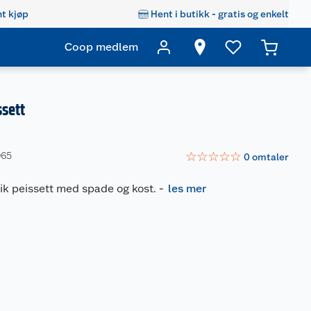
t kjøp
Hent i butikk - gratis og enkelt
Coop medlem
ssett
☆
☆
☆
☆
☆
965
0
omtaler
sik peissett med spade og kost.
-
les mer