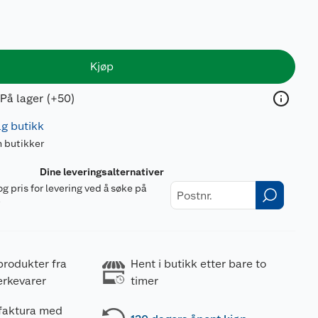
Kjøp
På lager (+50)
lg butikk
n butikker
Dine leveringsalternativer
og pris for levering ved å søke på
r
produkter fra
Hent i butikk etter bare to
erkevarer
timer
 faktura med