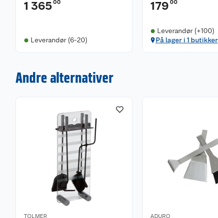
00
00
1 365
179
Leverandør (+100)
Leverandør (6-20)
På lager i 1 butikker
Andre alternativer
TOLMER
ADURO