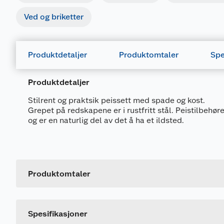
Ved og briketter
Produktdetaljer
Produktomtaler
Spe
Produktdetaljer
Stilrent og praktsik peissett med spade og kost.
Grepet på redskapene er i rustfritt stål. Peistilbehøre
og er en naturlig del av det å ha et ildsted.
Generelt
Artikkelnummer
Leverandørens artikkelnummer
Produktomtaler
Dette produktet har ikke fått noen omtale ennå. Hvis d
Spesifikasjoner