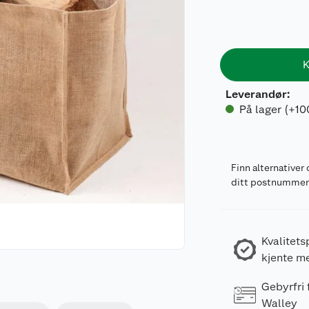
K
Leverandør
:
På lager (+10
Finn alternativer 
ditt postnumme
Kvalitets
kjente m
Gebyrfri
Walley