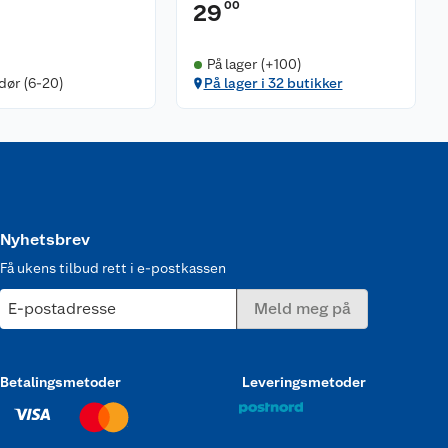
00
29
På lager (+100)
dør (6-20)
På lager i 32 butikker
Nyhetsbrev
Få ukens tilbud rett i e-postkassen
E-postadresse
Meld meg på
Betalingsmetoder
Leveringsmetoder