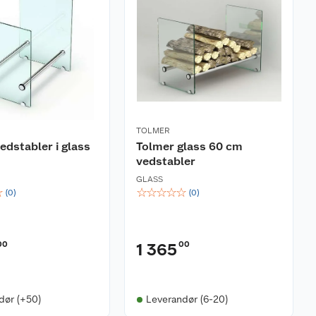
TOLMER
edstabler i glass
Tolmer glass 60 cm
vedstabler
GLASS
☆
☆
☆
☆
☆
☆
(
0
)
(
0
)
00
00
1 365
dør (+50)
Leverandør (6-20)