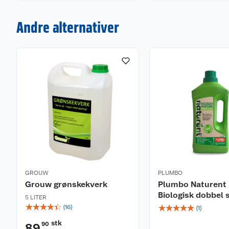
Andre alternativer
GROUW
PLUMBO
Grouw grønskekverk
Plumbo Naturent
Biologisk dobbel 
5 LITER
☆
☆
☆
☆
☆
☆
☆
☆
☆
☆
(
16
)
(
1
)
stk
90
89