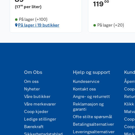
00
119
(
17
per liter
)
98
På lager (+100)
På lager i 19 butikker
På lager (+20)
Om Obs
Hjelp og support
Kund
Om oss
Kundeservice
Åpent
Nyheter
Kontakt oss
Coop
Våre butikker
Angre- og returrett
Retur 
Våre merkevarer
Reklamasjon og
Klikk
garanti
Coop kjeder
Matva
Ofte stilte spørsmål
Ledige stillinger
Coop
Betalingsalternativer
Bærekraft
Coop 
Leveringsalternativer
Sikkerhetsdatablad
Min k