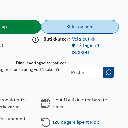
jøp
Klikk og hent
Butikklager:
Velg butikk
0)
På lager i 1
butikker
Dine leveringsalternativer
og pris for levering ved å søke på
r
produkter fra
Hent i butikk etter bare to
erkevarer
timer
 faktura med
120 dagers åpent kjøp