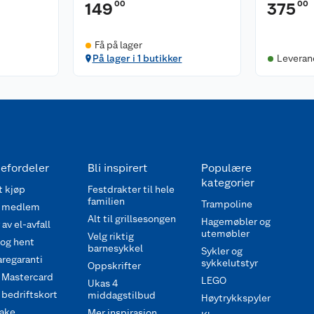
00
00
149
375
Få på lager
På lager i 1 butikker
Leveran
efordeler
Bli inspirert
Populære
kategorier
 kjøp
Festdrakter til hele
familien
Trampoline
 medlem
Alt til grillsesongen
Hagemøbler og
av el-avfall
utemøbler
Velg riktig
 og hent
barnesykkel
Sykler og
regaranti
sykkelutstyr
Oppskrifter
 Mastercard
LEGO
Ukas 4
bedriftskort
middagstilbud
Høytrykkspyler
ake
Mer inspirasjon