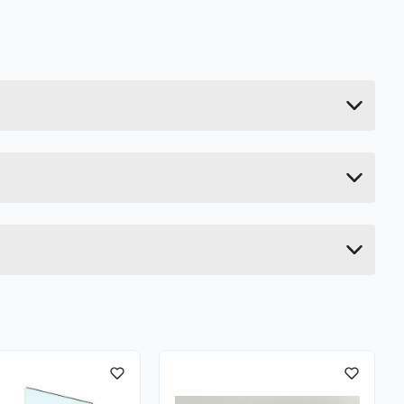
0.42 kg
Last ned / vis datablad
41.5 cm
42.5 cm
2 cm