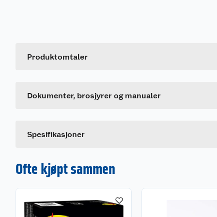
Produktomtaler
Generelt
Brosjyrer
Artikkelnummer
997202_7057480109023_.pdf
Leverandørens artikkelnummer
Dokumenter, brosjyrer og manualer
Farge
Spesifikasjoner
Ofte kjøpt sammen