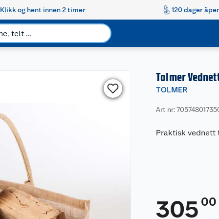
Klikk og hent innen 2 timer
120 dager åpen
Tolmer Vednett
TOLMER
Art nr: 70574801735
Praktisk vednett t
00
305