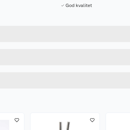
God kvalitet
Forpakningsmål
7057480173505
Bruttovekt
17350
Høyde
BRUN
Lengde
Bredde