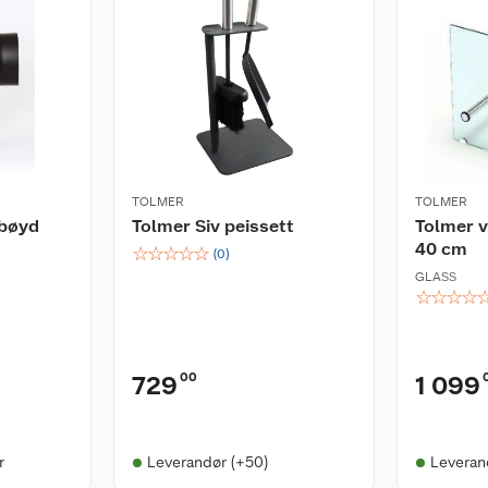
TOLMER
TOLMER
lbøyd
Tolmer Siv peissett
Tolmer v
40 cm
☆
☆
☆
☆
☆
(
0
)
GLASS
☆
☆
☆
☆
00
729
1 099
r
Leverandør (+50)
Leveran