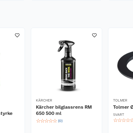
KÄRCHER
TOLMER
Kärcher bilglassrens RM
Tolmer Ø
styrke
650 500 ml
SVART
☆
☆
☆
☆
☆
☆
☆
☆
☆
(
0
)