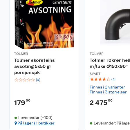
TOLMER
TOLMER
Tolmer skorsteins
Tolmer røkrør he
avsoting 5x50 gr
m/luke Ø150x90°
porsjonspk
SVART
☆
☆
☆
☆
☆
☆
☆
☆
☆
☆
(
3
)
(
0
)
Finnes i 2 varianter
Finnes i 3 størrelser
00
00
179
2 475
Leverandør (+100)
På lager i 1 butikker
Leverandør: På lage