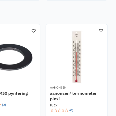
AANONSEN
130 pyntering
aanonsen® termometer
plexi
☆
(
0
)
PLEXI
☆
☆
☆
☆
☆
(
0
)