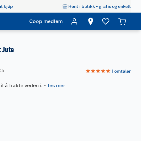
t kjøp
Hent i butikk - gratis og enkelt
Coop medlem
 Jute
☆
☆
☆
☆
☆
05
1
omtaler
il å frakte veden i.
-
les mer