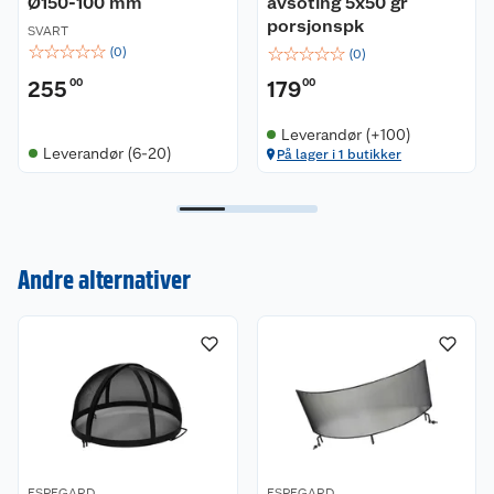
Ø150-100 mm
avsoting 5x50 gr
porsjonspk
SVART
☆
☆
☆
☆
☆
☆
☆
☆
☆
☆
(
0
)
(
0
)
255
00
179
00
Leverandør (+100)
Leverandør (6-20)
På lager i 1 butikker
Kundeservice
Andre alternativer
Om oss
Kontakt oss
Nyheter
Angre- og returrett
Våre butikker
Reklamasjon og garanti
Våre merkevarer
Ofte stilte spørsmål
ESPEGARD
ESPEGARD