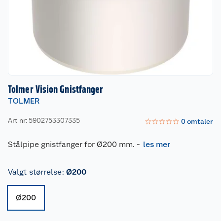
Tolmer Vision Gnistfanger
TOLMER
Art nr: 5902753307335
☆
☆
☆
☆
☆
0
omtaler
Stålpipe gnistfanger for Ø200 mm.
-
les mer
Valgt størrelse
:
Ø200
Ø200