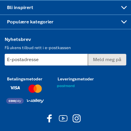
Mer inspirasjon
Symaskin
Bli inspirert
Joggesko dame
Populære kategorier
Nyhetsbrev
Få ukens tilbud rett i e-postkassen
E-postadresse
Meld meg på
Betalingsmetoder
Leveringsmetoder