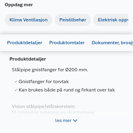
Oppdag mer
Klima Ventilasjon
Peistilbehør
Elektrisk oppv
Produktdetaljer
Produktomtaler
Dokumenter, brosj
Produktdetaljer
Stålpipe gnistfanger for Ø200 mm.
Dokumentasjon
Gnistfanger for torvtak
997141_5902753110751_.pdf
Generelt
Last ned / vis datablad
Kan brukes både på rund og firkant over tak
Artikkelnummer
5902753307335
Brosjyrer
Leverandørens artikkelnummer
GS200
Vision stålpipe/stålskorstein:
Et ildsted er avhengig av skorsteinens
Størrelse
Ø200
997168_5902753110751_.pdf
konstruksjon.
les mer
Last ned / vis datablad
Farge
GRÅ
For at ildstedet skal fungere optimalt, kreves det
en skorstein med riktig dimensjon,