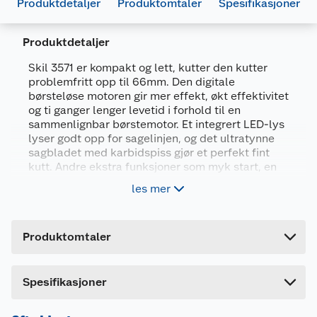
Produktdetaljer
Produktomtaler
Spesifikasjoner
Produktdetaljer
Skil 3571 er kompakt og lett, kutter den kutter
problemfritt opp til 66mm. Den digitale
børsteløse motoren gir mer effekt, økt effektivitet
Generelt
og ti ganger lenger levetid i forhold til en
sammenlignbar børstemotor. Et integrert LED-lys
Artikkelnummer
4894863200563
lyser godt opp for sagelinjen, og det ultratynne
Leverandørens artikkelnummer
SW1E3571CA
sagbladet med karbidspiss gjør et perfekt fint
kutt. Andre ekstra funksjoner som myk start, en
Forpakningsmål
elektrisk bremse og enkel nøkkelfri
les mer
dybdejustering gir en optimal komfort. De fulle
Bruttovekt
4.12 kg
bladskjermene i aluminium gjør denne
Høyde
23 cm
sirkelsagen ekstra slitesterk, og den solide
Produktomtaler
aluminiumsskoen garanterer at sagepresisjonen
Lengde
37.8 cm
opprettholdes over tid. Skil 3571 CA leveres med
et 24-tenners sagblad med karbidspiss, en
Bredde
20 cm
Dette produktet har ikke fått noen omtale ennå.
parallellføring og en støvsugerkobling. Batteriet
Spesifikasjoner
og laderen medfølger ikke.
Hvis du kjøper produktet får du invitasjon til å gi
en omtale.