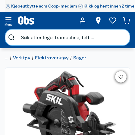
Kjøpeutbytte som Coop-medlem
Klikk og hent innen 2 time
Meny
...
Verktøy
Elektroverktøy
Sager