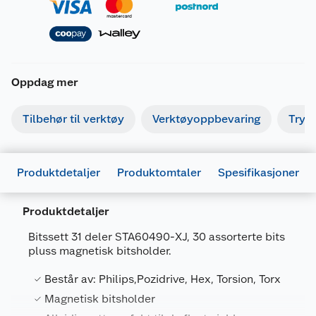
Oppdag mer
Tilbehør til verktøy
Verktøyoppbevaring
Tryk
Produktdetaljer
Produktomtaler
Spesifikasjoner
Produktdetaljer
Bitssett 31 deler STA60490-XJ, 30 assorterte bits
pluss magnetisk bitsholder.
Generelt
Består av: Philips,Pozidrive, Hex, Torsion, Torx
Artikkelnummer
5035048089927
Magnetisk bitsholder