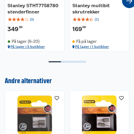
Stanley STHT7758780
Stanley multibit
stenderfinner
skrutrekker
☆
☆
☆
☆
☆
☆
☆
☆
☆
☆
(
9
)
(
5
)
349
00
169
00
På lager (6-20)
Få på lager
På lager i 5 butikker
På lager i 1 butikker
Kundeservice
Andre alternativer
Om oss
Kontakt oss
Nyheter
Angre- og returrett
Våre butikker
Reklamasjon og garanti
Våre merkevarer
Ofte stilte spørsmål