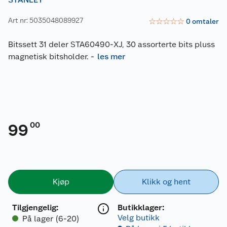
Art nr: 5035048089927
☆
☆
☆
☆
☆
0
omtaler
Bitssett 31 deler STA60490-XJ, 30 assorterte bits pluss
magnetisk bitsholder.
-
les mer
00
99
Kjøp
Klikk og hent
Tilgjengelig
:
Butikklager:
Velg butikk
På lager (6-20)