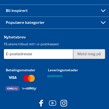
Mer inspirasjon
Symaskin
Bli inspirert
Joggesko dame
Populære kategorier
Nyhetsbrev
Få ukens tilbud rett i e-postkassen
E-postadresse
Meld meg på
Betalingsmetoder
Leveringsmetoder