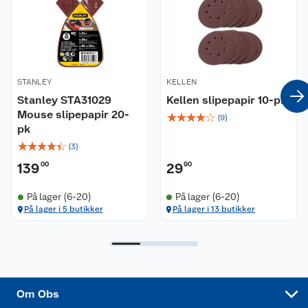
Våre butikker
Reklamasjon og garanti
Våre merkevarer
Ofte stilte spørsmål
STANLEY
KELLEN
Coop kjeder
Betalingsalternativer
Stanley STA31029
Kellen slipepapir 10-pk
Mouse slipepapir 20-
☆
☆
☆
☆
☆
Ledige stillinger
(
9
)
Leveringsalternativer
Åpent kjøp
pk
☆
☆
☆
☆
☆
(
3
)
Bærekraft
Pakkesporing
Coop medlem
139
00
29
90
Sikkerhetsdatablad
Sikkerhetsdatablad
Retur av el-avfall
Trampoline
På lager (6-20)
På lager (6-20)
På lager i 5 butikker
På lager i 13 butikker
Samvirkelag
Kjøpsvilkår
Klikk og hent
Festdrakter til hele familien
Hagemøbler og utemøbler
Virksomheten
Personvern
Matvaregaranti
Alt til grillsesongen
Sykler og sykkelutstyr
Sponsorvirksomhet
Cookies
Coop Mastercard
Velg riktig barnesykkel
LEGO
Om Obs