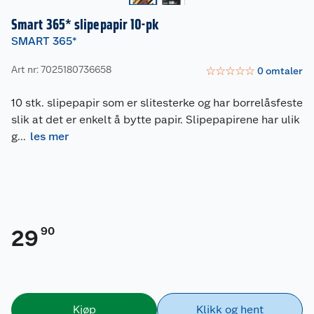
Smart 365* slipepapir 10-pk
SMART 365*
Art nr: 7025180736658
☆
☆
☆
☆
☆
0
omtaler
10 stk. slipepapir som er slitesterke og har borrelåsfeste
slik at det er enkelt å bytte papir. Slipepapirene har ulik
g
...
les mer
90
29
Kjøp
Klikk og hent