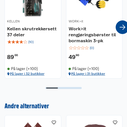
Med borrelås og diameter 125 mm.
KELLEN
WORK>it
Kellen skrutrekkersett
Work>it
37 deler
rengjøringsbørster til
bormaskin 3-pk
☆
☆
☆
☆
☆
(
10
)
☆
☆
☆
☆
☆
(
0
)
89
00
49
90
På lager (+100)
På lager (+100)
På lager i 32 butikker
På lager i 31 butikker
Kundeservice
Andre alternativer
Om oss
Kontakt oss
Nyheter
Angre- og returrett