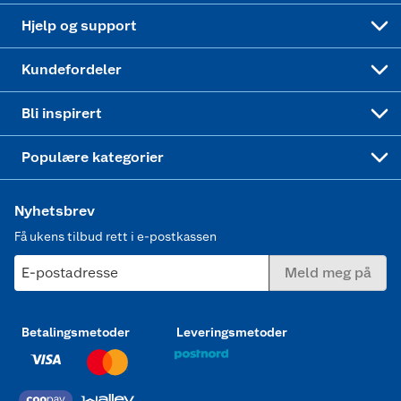
Leveringstid
Coop bedriftskort
Oppskrifter
Høytrykkspyler
Hjelp og support
Min kake
Ukas 4 middagstilbud
Klær
Kundefordeler
Mer inspirasjon
Symaskin
Bli inspirert
Joggesko dame
Populære kategorier
Nyhetsbrev
Få ukens tilbud rett i e-postkassen
E-postadresse
Meld meg på
Betalingsmetoder
Leveringsmetoder