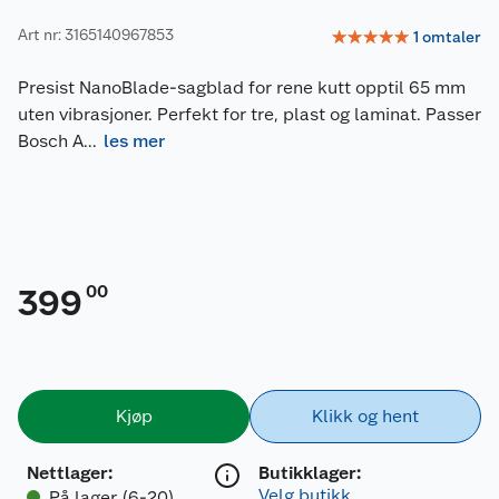
Art nr: 3165140967853
☆
☆
☆
☆
☆
1
omtaler
Presist NanoBlade-sagblad for rene kutt opptil 65 mm
uten vibrasjoner. Perfekt for tre, plast og laminat. Passer
Bosch A
...
les mer
00
399
Kjøp
Klikk og hent
Nettlager
:
Butikklager:
Velg butikk
På lager (6-20)