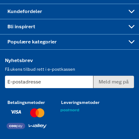
Min kake
Ukas 4 middagstilbud
Klær
Kundefordeler
Mer inspirasjon
Symaskin
Bli inspirert
Joggesko dame
Populære kategorier
Nyhetsbrev
Få ukens tilbud rett i e-postkassen
E-postadresse
Meld meg på
Betalingsmetoder
Leveringsmetoder