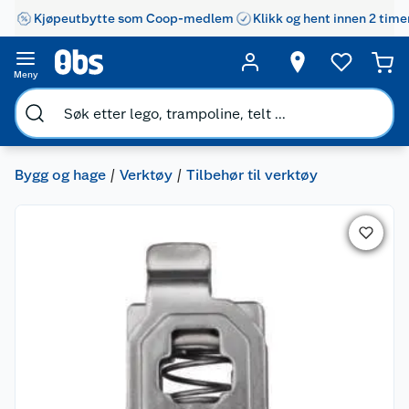
Kjøpeutbytte som Coop-medlem
Klikk og hent innen 2 time
Meny
Bygg og hage
Verktøy
Tilbehør til verktøy