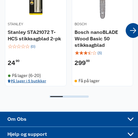
Våre merkevarer
Ofte stilte spørsmål
STANLEY
BOSCH
Coop kjeder
Betalingsalternativer
Stanley STA21072 T-
Bosch nanoBLADE
HCS stikksagblad 2-pk
Wood Basic 50
Ledige stillinger
Leveringsalternativer
Åpent kjøp
stikksagblad
☆
☆
☆
☆
☆
(
0
)
☆
☆
☆
☆
☆
(
3
)
Bærekraft
Pakkesporing
Coop medlem
24
90
299
00
Sikkerhetsdatablad
Sikkerhetsdatablad
Retur av el-avfall
Trampoline
På lager (6-20)
Få på lager
På lager i 5 butikker
Samvirkelag
Kjøpsvilkår
Klikk og hent
Festdrakter til hele familien
Hagemøbler og utemøbler
Virksomheten
Personvern
Matvaregaranti
Alt til grillsesongen
Sykler og sykkelutstyr
Sponsorvirksomhet
Cookies
Coop Mastercard
Velg riktig barnesykkel
LEGO
Om Obs
Leveringstid
Coop bedriftskort
Oppskrifter
Høytrykkspyler
Hjelp og support