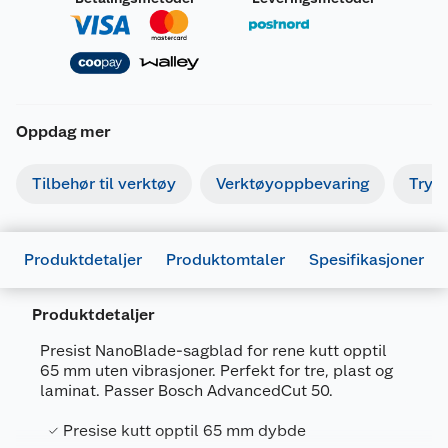
Oppdag mer
Tilbehør til verktøy
Verktøyoppbevaring
Tryk
Produktdetaljer
Produktomtaler
Spesifikasjoner
Produktdetaljer
Presist NanoBlade-sagblad for rene kutt opptil
65 mm uten vibrasjoner. Perfekt for tre, plast og
laminat. Passer Bosch AdvancedCut 50.
Generelt
Presise kutt opptil 65 mm dybde
Artikkelnummer
3165140967853