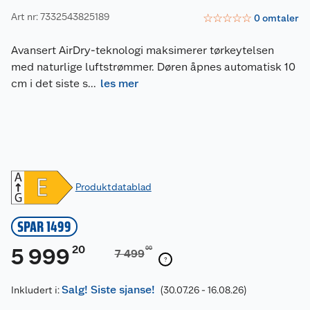
Art nr: 7332543825189
☆
☆
☆
☆
☆
0
omtaler
Avansert AirDry-teknologi maksimerer tørkeytelsen
med naturlige luftstrømmer. Døren åpnes automatisk 10
cm i det siste s
...
les mer
Produktdatablad
SPAR 1499
20
5 999
00
7 499
Salg! Siste sjanse!
Inkludert i:
(30.07.26 - 16.08.26)