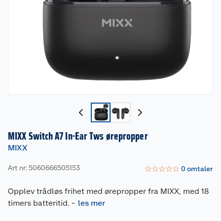
MIXX Switch A7 In-Ear Tws ørepropper
MIXX
Art nr: 5060666505153
☆
☆
☆
☆
☆
0
omtaler
Opplev trådløs frihet med ørepropper fra MIXX, med 18
timers batteritid.
-
les mer