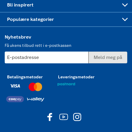
Mer inspirasjon
Symaskin
Bli inspirert
Joggesko dame
Populære kategorier
Nyhetsbrev
Få ukens tilbud rett i e-postkassen
E-postadresse
Meld meg på
Betalingsmetoder
Leveringsmetoder