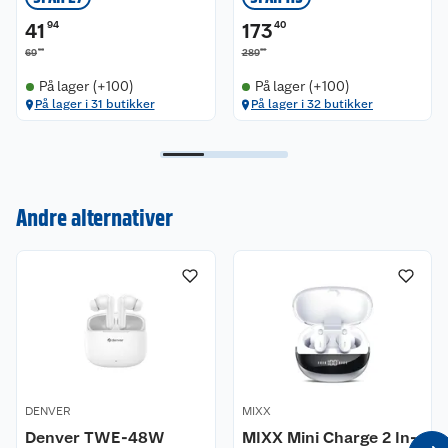
41
94
173
40
90
00
69
289
På lager (+100)
På lager (+100)
På lager i 31 butikker
På lager i 32 butikker
Andre alternativer
Kundeservice
Om oss
Kontakt oss
Nyheter
Angre- og returrett
Våre butikker
Reklamasjon og garanti
DENVER
MIXX
Våre merkevarer
Ofte stilte spørsmål
Denver TWE-48W
MIXX Mini Charge 2 In-