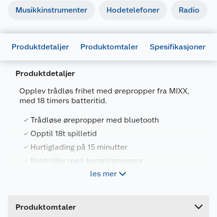
Musikkinstrumenter
Hodetelefoner
Radio
Produktdetaljer
Produktomtaler
Spesifikasjoner
Produktdetaljer
Opplev trådløs frihet med ørepropper fra MIXX,
med 18 timers batteritid.
Generelt
Trådløse ørepropper med bluetooth
Artikkelnummer
5060666505153
Opptil 18t spilletid
Hurtiglading på 15 minutter
Leverandørens artikkelnummer
843657
Kontroller med berøringssensor
Forpakningsmål
les mer
Bruttovekt
0.12 kg
Nyt bekvemmeligheten ved trådløs lyd med
Høyde
4.2 cm
Switch A7 In-Ear TWS-øreproppene fra MIXX.
Produktomtaler
Disse silikonfrie, trådløse øreproppene er
Lengde
12.6 cm
designet for deg som foretrekker en komfortabel