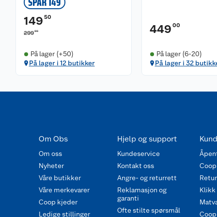
SPAR 149
50
149
00
449
00
299
På lager (+50)
På lager (6-20)
På lager i 12 butikker
På lager i 32 butikk
Om Obs
Hjelp og support
Kund
Om oss
Kundeservice
Åpent
Nyheter
Kontakt oss
Coop
Våre butikker
Angre- og returrett
Retur 
Våre merkevarer
Reklamasjon og
Klikk
garanti
Coop kjeder
Matva
Ofte stilte spørsmål
Ledige stillinger
Coop