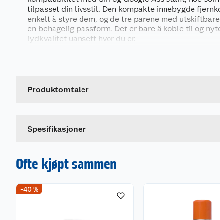
tilpasset din livsstil. Den kompakte innebygde fjernko
enkelt å styre dem, og de tre parene med utskiftbare
en behagelig passform. Det er bare å koble til og nyt
lydkvalitet uansett hvor du er.
MIXX tilbyr sømløs lydkvalitet med sine USB-C In-Ear
Generelt
Artikkelnummer
Leverandørens artikkelnummer
Produktomtaler
Dette produktet har ikke fått noen omtale ennå. Hvis d
Spesifikasjoner
Ofte kjøpt sammen
-40 %