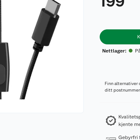
199
K
På
Nettlager
:
Finn alternativer 
ditt postnumme
Kvalitets
kjente m
Gebyrfri