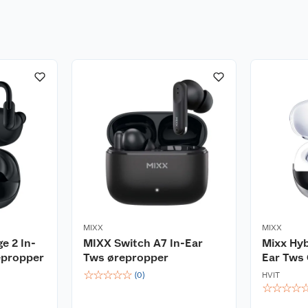
MIXX
MIXX
e 2 In-
MIXX Switch A7 In-Ear
Mixx Hyb
epropper
Tws ørepropper
Ear Tws 
☆
☆
☆
☆
☆
(
0
)
HVIT
☆
☆
☆
☆