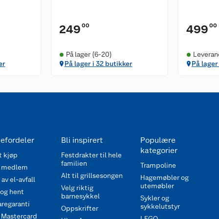
00
00
249
499
På lager (6-20)
Leverand
er
På lager i 32 butikker
På lager 
efordeler
Bli inspirert
Populære
kategorier
 kjøp
Festdrakter til hele
familien
Trampoline
 medlem
Alt til grillsesongen
Hagemøbler og
av el-avfall
utemøbler
Velg riktig
 og hent
barnesykkel
Sykler og
regaranti
sykkelutstyr
Oppskrifter
 Mastercard
LEGO