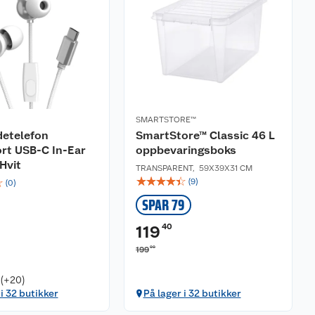
SMARTSTORE™
detelefon
SmartStore™ Classic 46 L
rt USB-C In-Ear
oppbevaringsboks
Hvit
TRANSPARENT
,
59X39X31 CM
☆
☆
☆
☆
☆
☆
(
9
)
(
0
)
SPAR 79
40
119
00
199
 (+20)
 i 32 butikker
På lager i 32 butikker