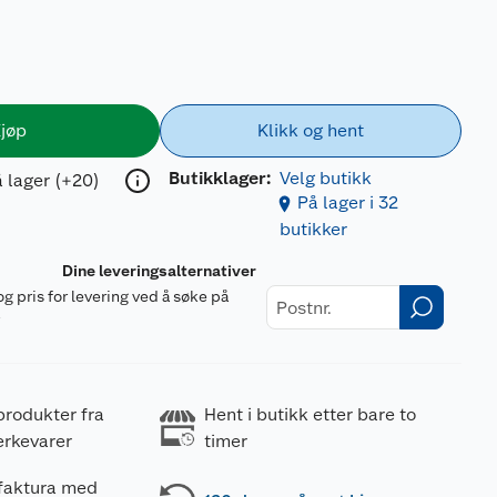
jøp
Klikk og hent
Butikklager:
Velg butikk
 lager (+20)
På lager i 32
butikker
Dine leveringsalternativer
og pris for levering ved å søke på
r
produkter fra
Hent i butikk etter bare to
erkevarer
timer
 faktura med