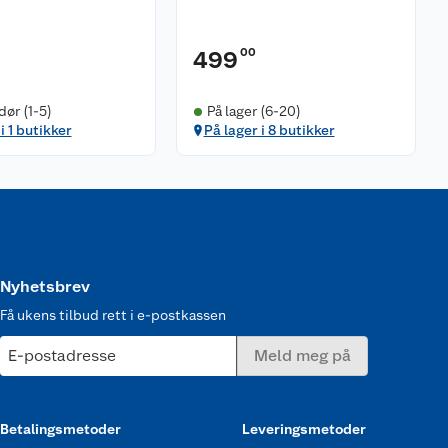
00
499
ør (1-5)
På lager (6-20)
i 1 butikker
På lager i 8 butikker
Nyhetsbrev
Få ukens tilbud rett i e-postkassen
E-postadresse
Meld meg på
Betalingsmetoder
Leveringsmetoder