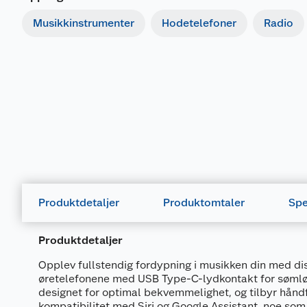
Musikkinstrumenter
Hodetelefoner
Radio
Produktdetaljer
Produktomtaler
Spe
Produktdetaljer
Opplev fullstendig fordypning i musikken din med d
øretelefonene med USB Type-C-lydkontakt for sømløs
designet for optimal bekvemmelighet, og tilbyr hånd
kompatibilitet med Siri og Google Assistant, noe som