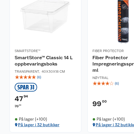
SMARTSTORE™
FIBER PROTECTOR
SmartStore™ Classic 14 L
Fiber Protector
oppbevaringsboks
Impregneringsspr
ml
TRANSPARENT
,
40X30X18 CM
☆
☆
☆
☆
☆
(
6
)
NØYTRAL
☆
☆
☆
☆
☆
(
6
)
SPAR 31
94
47
00
99
90
79
På lager (+100)
På lager (+100)
På lager i 32 butikker
På lager i 32 butikk