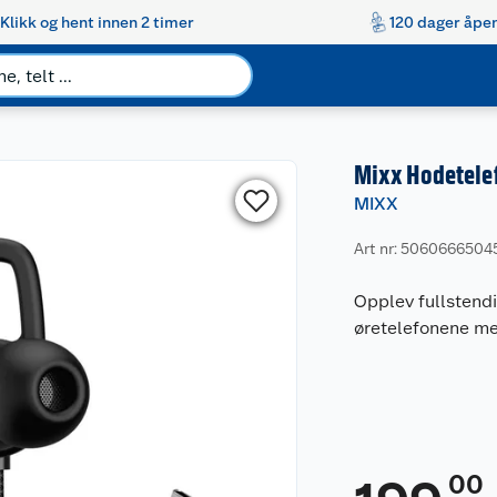
Klikk og hent innen 2 timer
120 dager åpen
Mixx Hodetelef
MIXX
Art nr: 5060666504
Opplev fullstend
øretelefonene me
00