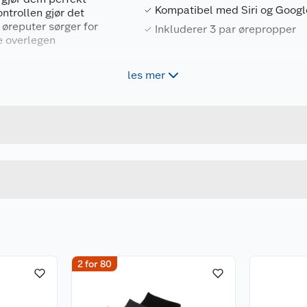
Kompatibel med Siri og Googl
ntrollen gjør det
 øreputer sørger for
Inkluderer 3 par ørepropper
e overlegen
-øretelefoner.
les mer
Forpakningsmål
5060666504521
Bruttovekt
843630
Høyde
Lengde
u kjøper produktet får du invitasjon til å gi en omtale.
Bredde
2 for 80