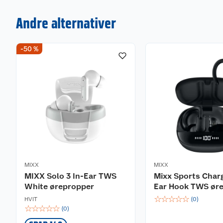
Andre alternativer
-50 %
MIXX
MIXX
MIXX Solo 3 In-Ear TWS
Mixx Sports Charg
White ørepropper
Ear Hook TWS ør
☆
☆
☆
☆
☆
HVIT
(
0
)
☆
☆
☆
☆
☆
(
0
)