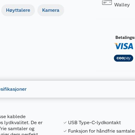
Walley
Høyttalere
Kamera
Betaling
sifikasjoner
isse kablede
 lydkvalitet. De er
USB Type-C-lydkontakt
frie samtaler og
Funksjon for håndfrie samtale
 gjør dem perfekt