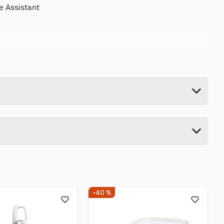
e Assistant
0.04 kg
2.2 cm
15.6 cm
6.6 cm
-40 %