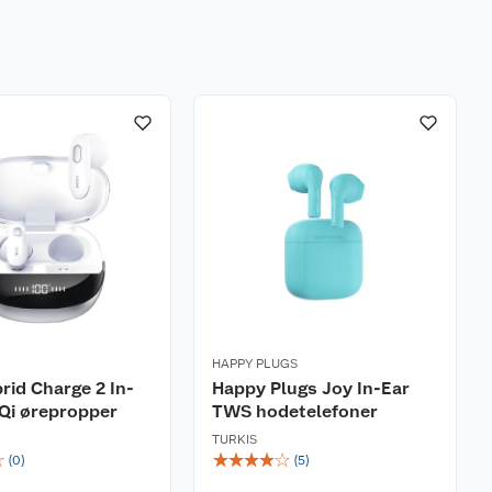
HAPPY PLUGS
rid Charge 2 In-
Happy Plugs Joy In-Ear
Qi ørepropper
TWS hodetelefoner
TURKIS
☆
☆
☆
☆
☆
☆
(
0
)
(
5
)