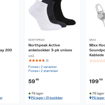
NORTHPEAK
MIXX
Northpeak Active
Mixx Ho
ay 200
ankelsokker 3-pk unisex
Soundpo
Kablede 
GRÅ
☆
☆
☆
☆
☆
☆
☆
☆
☆
(
1
)
Finnes i 2 varianter
Finnes i 2 størrelser
90
00
59
199
På lager
På lager
er
På lager i 31 butikker
På lager