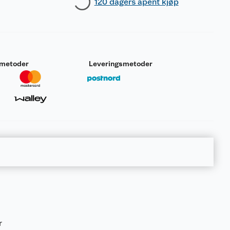
120 dagers åpent kjøp
smetoder
Leveringsmetoder
r