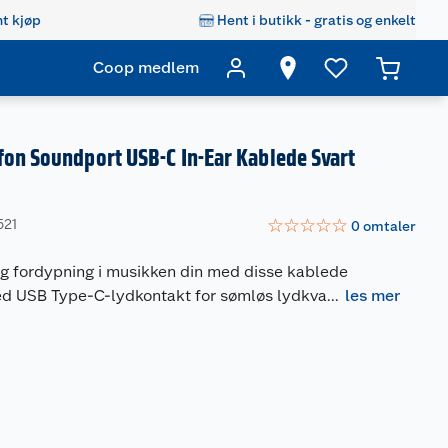
t kjøp
Hent i butikk - gratis og enkelt
Coop medlem
on Soundport USB-C In-Ear Kablede Svart
☆
☆
☆
☆
☆
521
0
omtaler
ig fordypning i musikken din med disse kablede
d USB Type-C-lydkontakt for sømløs lydkva
...
les mer