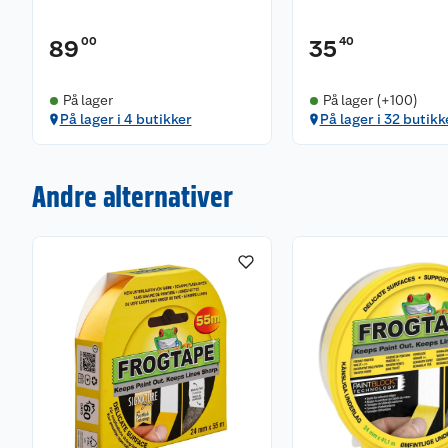
00
40
89
35
På lager
På lager (+100)
På lager i 4 butikker
På lager i 32 butikk
Andre alternativer