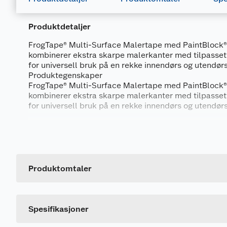
Produktdetaljer
FrogTape® Multi-Surface Malertape med PaintBlock®
kombinerer ekstra skarpe malerkanter med tilpasset 
for universell bruk på en rekke innendørs og utendørs
Produktegenskaper
FrogTape® Multi-Surface Malertape med PaintBlock®
kombinerer ekstra skarpe malerkanter med tilpasset 
for universell bruk på en rekke innendørs og utendørs
Den innovative PaintBlock®-teknologien danner en m
Generelt
kantene på tapen når den kommer i kontakt med mal
forhindrer at malingen trenger inn under tapen og sik
Artikkelnummer
malingsresultater. Med bare ett trinn sparer du tid og
Leverandørens artikkelnummer
Produktomtaler
forbehandling ikke er nødvendig.
Størrelse
Med FrogTape® kan du stole på det beste resultatet 
Dette produktet har ikke fått noen omtale ennå. Hvis d
etterarbeid. Enten du er en erfaren gjør-det-selv-per
Farge
Spesifikasjoner
gjør FrogTape® Multi-Surface malerarbeidet enklere.