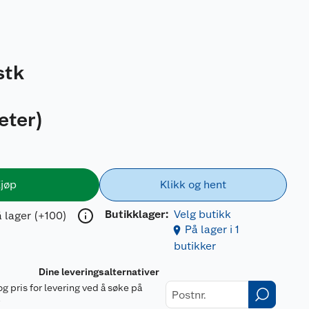
stk
eter
)
jøp
Klikk og hent
Butikklager:
Velg butikk
 lager (+100)
På lager i 1
butikker
Dine leveringsalternativer
og pris for levering ved å søke på
r