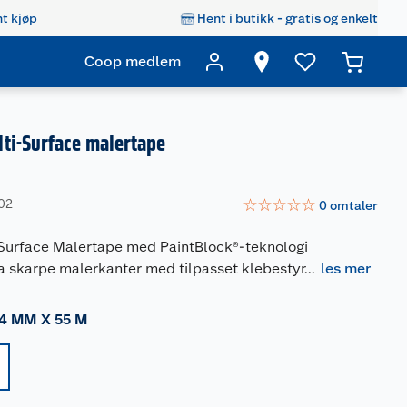
t kjøp
Hent i butikk - gratis og enkelt
Coop medlem
ti-Surface malertape
☆
☆
☆
☆
☆
802
0
omtaler
Surface Malertape med PaintBlock®-teknologi
a skarpe malerkanter med tilpasset klebestyr
...
les mer
4 MM X 55 M