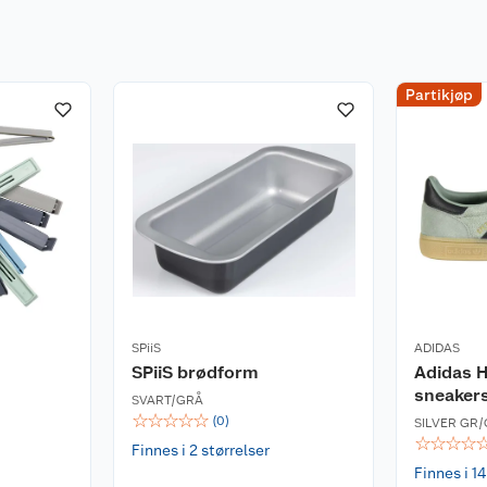
alisert
per vannbasert maling.
Partikjøp
 overflater.
SPiiS
ADIDAS
SPiiS brødform
Adidas H
sneakers
SVART/GRÅ
☆
☆
☆
☆
☆
(
0
)
SILVER GR/
☆
☆
☆
☆
Finnes i 2 størrelser
Finnes i 14