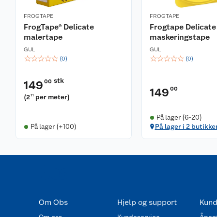
FROGTAPE
FROGTAPE
FrogTape® Delicate
Frogtape Delicate
malertape
maskeringstape
GUL
GUL
☆
☆
☆
☆
☆
☆
☆
☆
☆
☆
(
0
)
(
0
)
stk
00
149
00
149
(
2
per meter
)
71
På lager (6-20)
På lager (+100)
På lager i 2 butikke
Om Obs
Hjelp og support
Kund