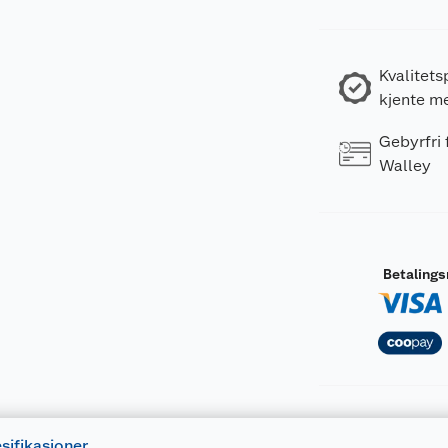
Kvalitets
kjente m
Gebyrfri
Walley
Betaling
sifikasjoner