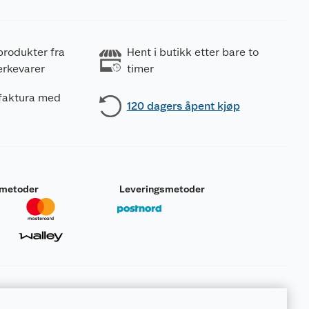
produkter fra
Hent i butikk etter bare to
erkevarer
timer
 faktura med
120 dagers åpent kjøp
smetoder
Leveringsmetoder