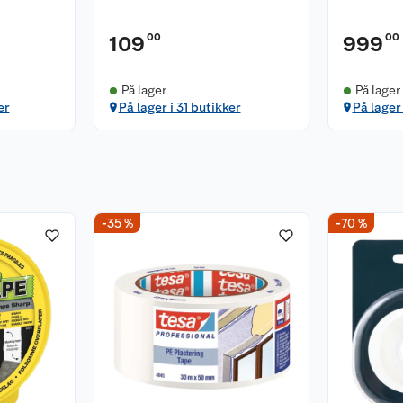
00
00
109
999
På lager
På lager
er
På lager i 31 butikker
På lager
-35 %
-70 %