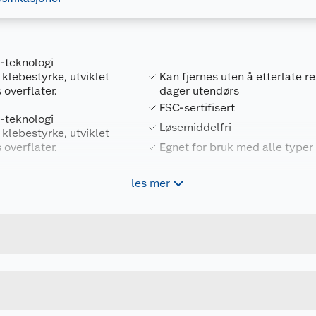
-teknologi
klebestyrke, utviklet
Kan fjernes uten å etterlate re
 overflater.
dager utendørs
FSC-sertifisert
-teknologi
Løsemiddelfri
klebestyrke, utviklet
 overflater.
Egnet for bruk med alle typer
ikrosperre langs
les mer
Forpakningsmål
ing, noe som
rer perfekte
4053719001802
Bruttovekt
 krefter, ettersom
106117
Høyde
24 MM X 55 M
Lengde
– uten tidkrevende
u kjøper produktet får du invitasjon til å gi en omtale.
son eller nybegynner,
GRØNN
Bredde