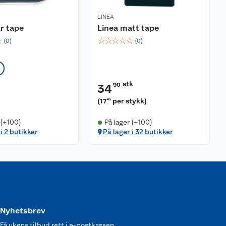
LINEA
ar tape
Linea matt tape
☆
☆
☆
☆
☆
☆
(
0
)
(
0
)
stk
90
34
(
17
per stykk
)
45
 (+100)
På lager (+100)
i 2 butikker
På lager i 32 butikker
Nyhetsbrev
Få ukens tilbud rett i e-postkassen