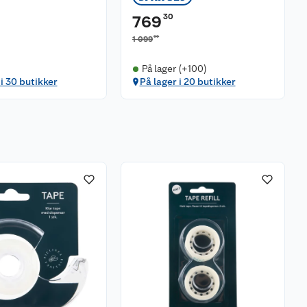
30
769
00
1 099
På lager (+100)
 i 30 butikker
På lager i 20 butikker