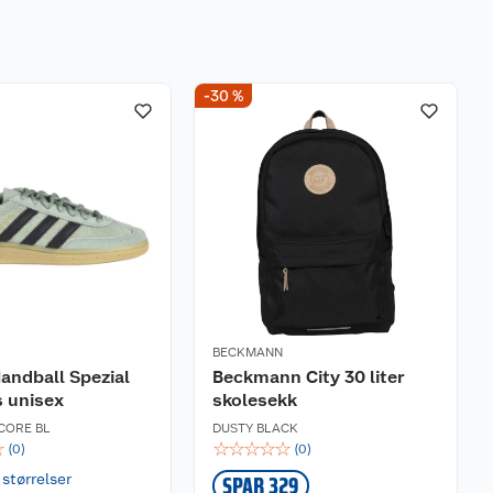
-30 %
BECKMANN
andball Spezial
Beckmann City 30 liter
 unisex
skolesekk
CORE BL
DUSTY BLACK
☆
☆
☆
☆
☆
☆
(
0
)
(
0
)
 størrelser
SPAR 329