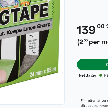
00
139
(
2
per m
53
K
På
Nettlager
:
Finn alternativer 
ditt postnumme