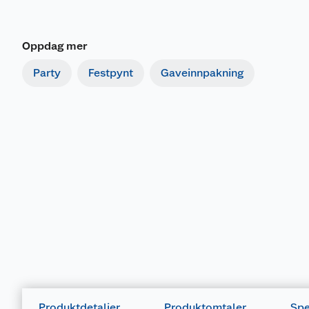
Oppdag mer
Party
Festpynt
Gaveinnpakning
Produktdetaljer
Produktomtaler
Spe