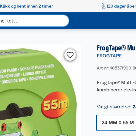
Klikk og hent innen 2 timer
120 dager åpen
FrogTape® Mul
FROGTAPE
Art nr: 4053719001
FrogTape® Multi-
kombinerer ekstr
Valgt størrelse
:
2
24 MM X 55 M