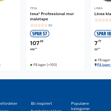
TESA
LINEA
tesa® Professional mur
Linea kl
maletape
☆
☆
☆
☆
☆
☆
☆
☆
☆
(
0
)
SPAR 57
SPAR 18
25
77
107
7
00
90
165
25
På lager
r
På lager (+100)
På lager 
efordeler
Bli inspirert
Populære
kategorier