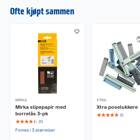
Kombinasjonen av høykvalitets fin kreppapir og optim
Ofte kjøpt sammen
klebeteknologi gir utmerkede resultater med alle ty
Bruksområde
For universell bruk på en rekke innendørs og utendørs
Spesfikasjoner
Innehold: 24 mm x 55 meter.
MIRKA
XTRA
Mirka slipepapir med
Xtra poselukkere
borrelås 3-pk
☆
☆
☆
☆
☆
(
1
)
☆
☆
☆
☆
☆
(
5
)
Finnes i 3 størrelser