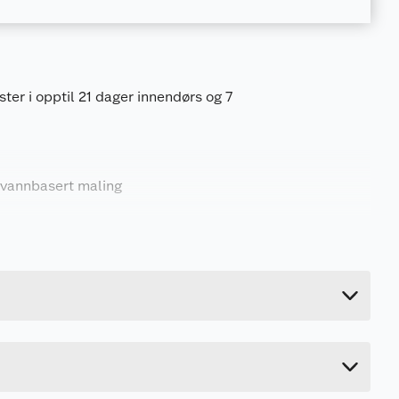
ster i opptil 21 dager innendørs og 7
 vannbasert maling
0.16 kg
2.8 cm
12.8 cm
12.8 cm