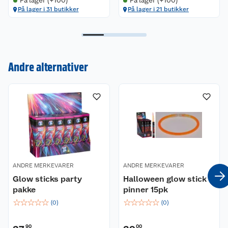
På lager (+100)
På lager (+100)
På lager i 31 butikker
På lager i 21 butikker
Kundeservice
Andre alternativer
Om oss
Kontakt oss
Nyheter
Angre- og returrett
Våre butikker
Reklamasjon og garanti
Våre merkevarer
Ofte stilte spørsmål
ANDRE MERKEVARER
ANDRE MERKEVARER
Coop kjeder
Betalingsalternativer
Glow sticks party
Halloween glow stick
pakke
pinner 15pk
Ledige stillinger
Leveringsalternativer
Åpent kjøp
☆
☆
☆
☆
☆
☆
☆
☆
☆
☆
(
0
)
(
0
)
Bærekraft
Pakkesporing
Coop medlem
90
00