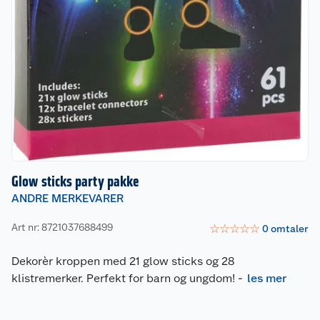
Glow sticks party pakke
ANDRE MERKEVARER
Art nr: 8721037688499
☆
☆
☆
☆
☆
0
omtaler
Dekorèr kroppen med 21 glow sticks og 28
klistremerker. Perfekt for barn og ungdom!
-
les mer