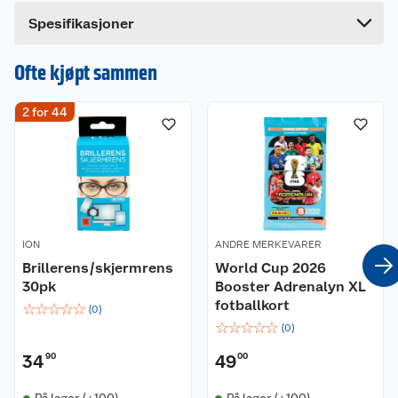
Bredde
10 cm
Dette produktet har ikke fått noen omtale ennå.
Spesifikasjoner
Hvis du kjøper produktet får du invitasjon til å gi
en omtale.
Ofte kjøpt sammen
2 for 44
ION
ANDRE MERKEVARER
Brillerens/skjermrens
World Cup 2026
30pk
Booster Adrenalyn XL
fotballkort
☆
☆
☆
☆
☆
(
0
)
☆
☆
☆
☆
☆
(
0
)
34
90
49
00