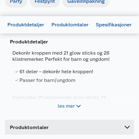
Party
Festpynt
Gaveinnpakning
Produktdetaljer
Produktomtaler
Spesifikasjoner
Produktdetaljer
Dekorèr kroppen med 21 glow sticks og 28
klistremerker. Perfekt for barn og ungdom!
Generelt
61 deler - dekorèr hele kroppen!
Artikkelnummer
8721037688499
Passer for barn/ungdom
Leverandørens artikkelnummer
DL8000110
Inneholder 21 selvlysende glow sticks, 12
Forpakningsmål
armbåndfeste, 28 klistremerker
les mer
Bruttovekt
0.12 kg
Høyde
2 cm
Produktomtaler
Lengde
22 cm