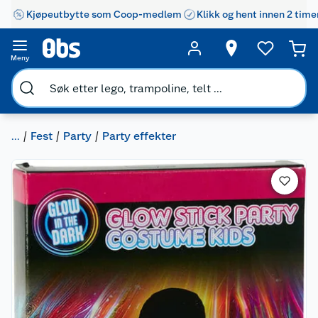
Kjøpeutbytte som Coop-medlem
Klikk og hent innen 2 time
Meny
...
Fest
Party
Party effekter