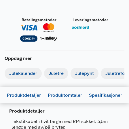
Betalingsmetoder
Leveringsmetoder
Oppdag mer
Julekalender
Juletre
Julepynt
Juletrefot
Produktdetaljer
Produktomtaler
Spesifikasjoner
Produktdetaljer
Tekstilkabel i hvit farge med E14 sokkel. 3,5m
lengde med av/på bryter.
Generelt