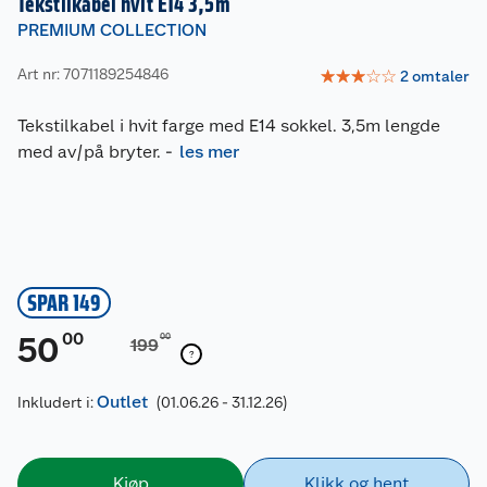
Tekstilkabel hvit E14 3,5m
PREMIUM COLLECTION
Art nr: 7071189254846
☆
☆
☆
☆
☆
2
omtaler
Tekstilkabel i hvit farge med E14 sokkel. 3,5m lengde
med av/på bryter.
-
les mer
SPAR 149
00
50
00
199
Outlet
Inkludert i:
(01.06.26 - 31.12.26)
Kjøp
Klikk og hent