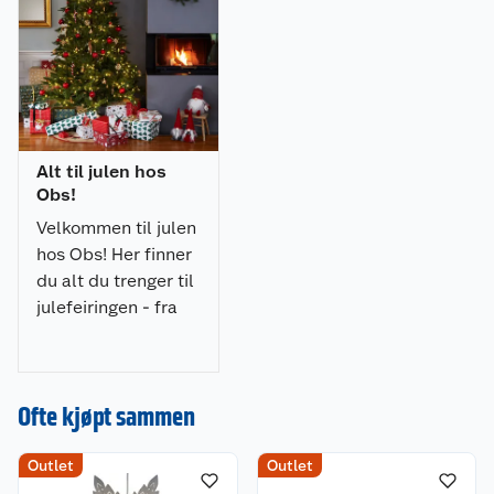
Alt til julen hos
Obs!
Velkommen til julen
hos Obs! Her finner
du alt du trenger til
julefeiringen - fra
julepynt og
julegaver til
dekorasjoner, lys og
Ofte kjøpt sammen
juletrær. Gjør
julehandelen enkel
og stressfri hos oss!
Outlet
Outlet