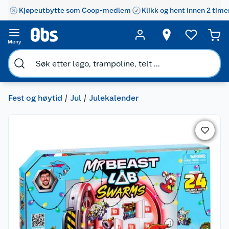
Kjøpeutbytte som Coop-medlem
Klikk og hent innen 2 time
Meny
Fest og høytid
Jul
Julekalender