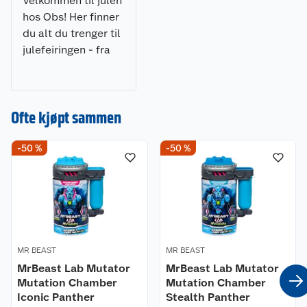
Velkommen til julen
hos Obs! Her finner
du alt du trenger til
julefeiringen - fra
julepynt og
julegaver til
dekorasjoner, lys og
Ofte kjøpt sammen
juletrær. Gjør
julehandelen enkel
og stressfri hos oss!
-50 %
-50 %
MR BEAST
MR BEAST
MrBeast Lab Mutator
MrBeast Lab Mutator
Mutation Chamber
Mutation Chamber
Iconic Panther
Stealth Panther