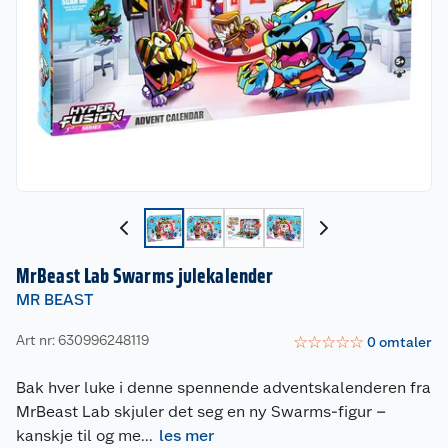
MrBeast Lab Swarms julekalender
MR BEAST
Art nr: 630996248119
☆
☆
☆
☆
☆
0
omtaler
Bak hver luke i denne spennende adventskalenderen fra
MrBeast Lab skjuler det seg en ny Swarms-figur –
kanskje til og me
...
les mer