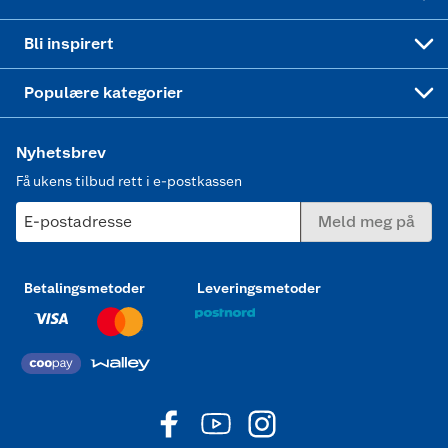
Mer inspirasjon
Symaskin
Bli inspirert
Joggesko dame
Populære kategorier
Nyhetsbrev
Få ukens tilbud rett i e-postkassen
E-postadresse
Meld meg på
Betalingsmetoder
Leveringsmetoder