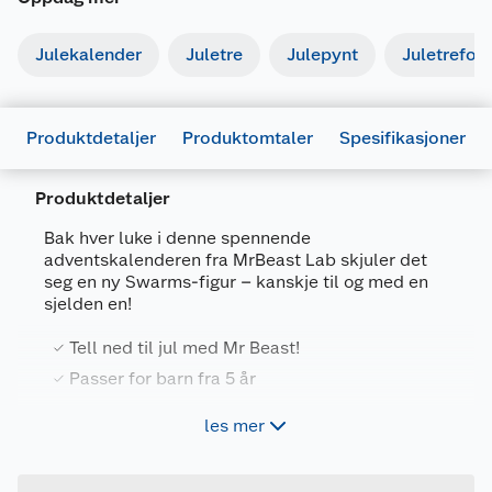
Julekalender
Juletre
Julepynt
Juletrefot
Produktdetaljer
Produktomtaler
Spesifikasjoner
Produktdetaljer
Bak hver luke i denne spennende
adventskalenderen fra MrBeast Lab skjuler det
seg en ny Swarms-figur – kanskje til og med en
Generelt
sjelden en!
Artikkelnummer
630996248119
Tell ned til jul med Mr Beast!
Leverandørens artikkelnummer
20422
Passer for barn fra 5 år
Forpakningsmål
les mer
Kalenderen inneholder en overraskelse hver dag
Bruttovekt
0.4 kg
frem til jul, og gir barn muligheten til å samle og
Høyde
5.4 cm
leke med over 24 figurer i løpet av desember.