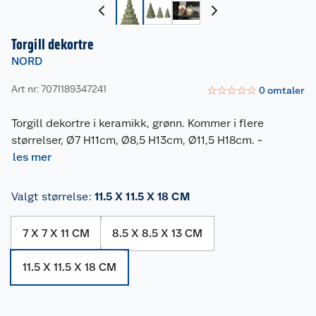
Torgill dekortre
NORD
Art nr: 7071189347241
☆
☆
☆
☆
☆
0
omtaler
Torgill dekortre i keramikk, grønn. Kommer i flere
størrelser, Ø7 H11cm, Ø8,5 H13cm, Ø11,5 H18cm.
-
les mer
Valgt størrelse
:
11.5 X 11.5 X 18 CM
7 X 7 X 11 CM
8.5 X 8.5 X 13 CM
11.5 X 11.5 X 18 CM