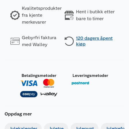
Kvalitetsprodukter
Hent i butikk etter
fra kjente
bare to timer
merkevarer
Gebyrfri faktura
120 dagers åpent
kjøp
med Walley
Betalingsmetoder
Leveringsmetoder
Oppdag mer
Julekalender
Juletre
Julepynt
Juletrefot