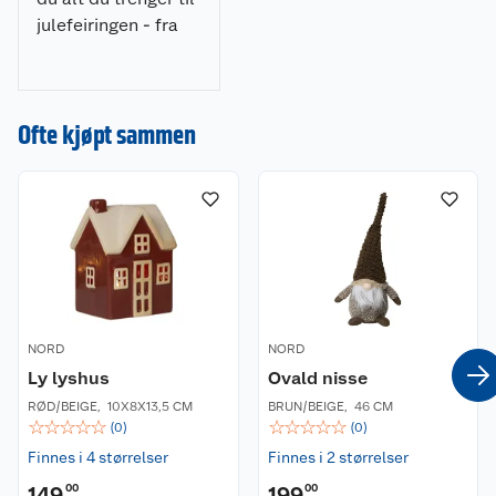
julefeiringen - fra
julepynt og
julegaver til
dekorasjoner, lys og
Ofte kjøpt sammen
juletrær. Gjør
julehandelen enkel
og stressfri hos oss!
NORD
NORD
Ly lyshus
Ovald nisse
RØD/BEIGE
,
10X8X13,5 CM
BRUN/BEIGE
,
46 CM
☆
☆
☆
☆
☆
☆
☆
☆
☆
☆
(
0
)
(
0
)
Finnes i 4 størrelser
Finnes i 2 størrelser
149
00
199
00