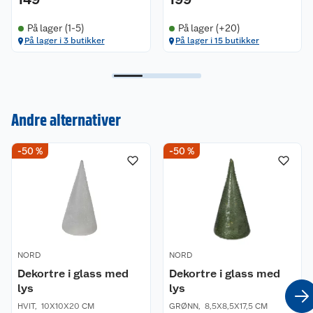
På lager (1-5)
På lager (+20)
På lager i 3 butikker
På lager i 15 butikker
Andre alternativer
Kundeservice
-50 %
-50 %
Om oss
Kontakt oss
Nyheter
Angre- og returrett
Våre butikker
Reklamasjon og garanti
NORD
NORD
Dekortre i glass med
Dekortre i glass med
Våre merkevarer
Ofte stilte spørsmål
lys
lys
HVIT
,
10X10X20 CM
GRØNN
,
8,5X8,5X17,5 CM
Coop kjeder
Betalingsalternativer