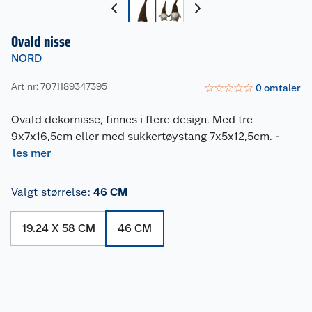
Ovald nisse
NORD
Art nr: 7071189347395
☆
☆
☆
☆
☆
0
omtaler
Ovald dekornisse, finnes i flere design. Med tre
9x7x16,5cm eller med sukkertøystang 7x5x12,5cm.
-
les mer
Valgt størrelse
:
46 CM
19.24 X 58 CM
46 CM