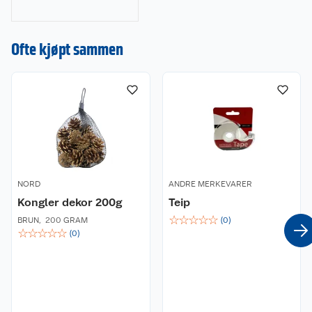
julegaver til
dekorasjoner, lys og
Ofte kjøpt sammen
juletrær. Gjør
julehandelen enkel
og stressfri hos oss!
NORD
ANDRE MERKEVARER
Kongler dekor 200g
Teip
☆
☆
☆
☆
☆
BRUN
,
200 GRAM
(
0
)
☆
☆
☆
☆
☆
(
0
)