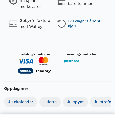
fra kjente
bare to timer
merkevarer
Gebyrfri faktura
120 dagers åpent
kjøp
med Walley
Betalingsmetoder
Leveringsmetoder
Oppdag mer
Julekalender
Juletre
Julepynt
Juletrefot