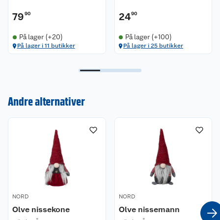
79
90
24
90
På lager (+20)
På lager (+100)
På lager i 11 butikker
På lager i 25 butikker
Kundeservice
Andre alternativer
Om oss
Kontakt oss
Nyheter
Angre- og returrett
Våre butikker
Reklamasjon og garanti
Våre merkevarer
Ofte stilte spørsmål
NORD
NORD
Olve nissekone
Olve nissemann
Coop kjeder
Betalingsalternativer