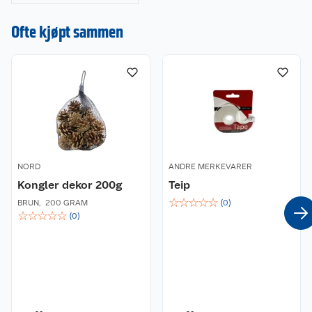
dekorasjoner, lys og
Ofte kjøpt sammen
juletrær. Gjør
julehandelen enkel
og stressfri hos oss!
NORD
ANDRE MERKEVARER
Kongler dekor 200g
Teip
☆
☆
☆
☆
☆
BRUN
,
200 GRAM
(
0
)
☆
☆
☆
☆
☆
(
0
)