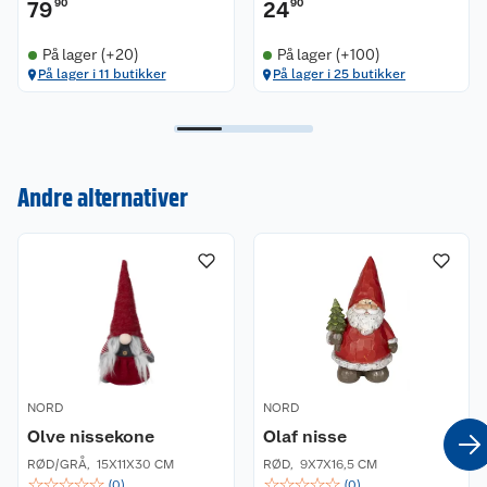
79
90
24
90
På lager (+20)
På lager (+100)
På lager i 11 butikker
På lager i 25 butikker
Kundeservice
Andre alternativer
Om oss
Kontakt oss
Nyheter
Angre- og returrett
Våre butikker
Reklamasjon og garanti
Våre merkevarer
Ofte stilte spørsmål
NORD
NORD
Olve nissekone
Olaf nisse
Coop kjeder
Betalingsalternativer
RØD/GRÅ
,
15X11X30 CM
RØD
,
9X7X16,5 CM
☆
☆
☆
☆
☆
☆
☆
☆
☆
☆
(
0
)
(
0
)