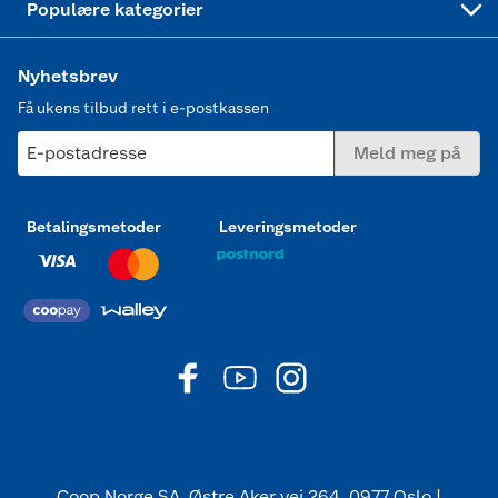
Populære kategorier
Nyhetsbrev
Få ukens tilbud rett i e-postkassen
E-postadresse
Meld meg på
Betalingsmetoder
Leveringsmetoder
Coop Norge SA, Østre Aker vei 264, 0977 Oslo |