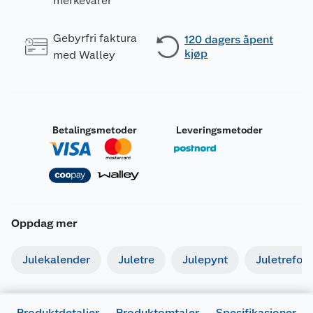
merkevarer
Gebyrfri faktura
120 dagers åpent
kjøp
med Walley
Betalingsmetoder
Leveringsmetoder
Oppdag mer
Julekalender
Juletre
Julepynt
Juletrefot
Produktdetaljer
Produktomtaler
Spesifikasjoner