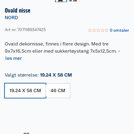
Ovald nisse
NORD
Art nr: 7071189347425
☆
☆
☆
☆
☆
0
omtaler
Ovald dekornisse, finnes i flere design. Med tre
9x7x16,5cm eller med sukkertøystang 7x5x12,5cm.
-
les mer
Valgt størrelse
:
19.24 X 58 CM
19.24 X 58 CM
46 CM